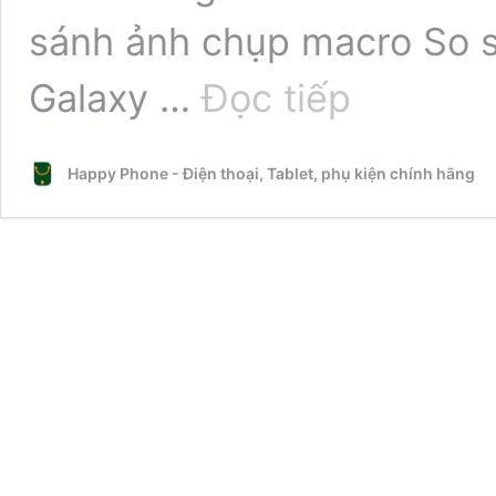
sánh ảnh chụp macro So s
Camera
Galaxy …
Đọc tiếp
Galaxy
A35
có
Happy Phone - Điện thoại, Tablet, phụ kiện chính hãng
chụp
đẹp
hơn
Galaxy
A36
không?