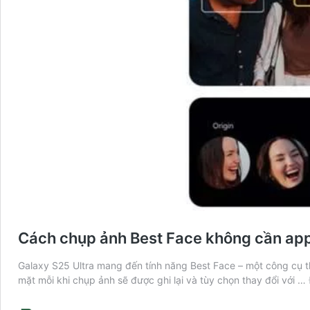
Cách chụp ảnh Best Face không cần app
Galaxy S25 Ultra mang đến tính năng Best Face – một công cụ
mặt mỗi khi chụp ảnh sẽ được ghi lại và tùy chọn thay đổi với …