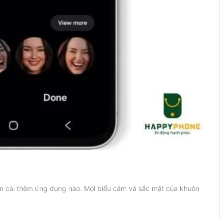
n cài thêm ứng dụng nào. Mọi biểu cảm và sắc mặt của khuôn