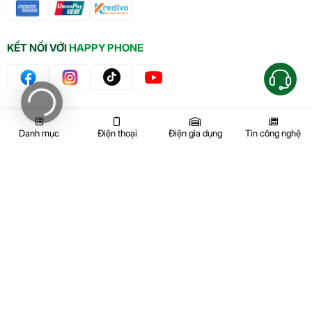
KẾT NỐI VỚI
HAPPY PHONE
KẾT NỐI VỚI
HAPPY HOME
Danh mục
Điện thoại
Điện gia dụng
Tin công nghệ
Công ty TNHH Thương Mại Dịch Vụ Happy Phone. Giấy chứng nhận
đăng ký kinh doanh: 0312933516 do sở Kế hoạch và Đầu tư Tp.HCM
cấp ngày 18/09/2014.