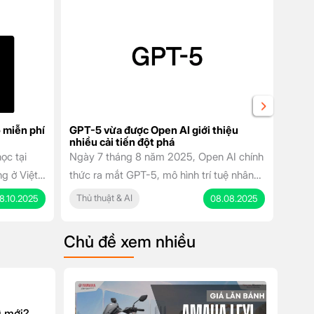
 miễn phí
GPT-5 vừa được Open AI giới thiệu
GPT-
nhiều cải tiến đột phá
Chat
ọc tại
Ngày 7 tháng 8 năm 2025, Open AI chính
GPT-
g ở Việt
thức ra mắt GPT-5, mô hình trí tuệ nhân
nóng 
ời để trải
tạo (AI) được đánh giá là bước tiến vượt
biệt 
Thủ thuật & AI
Thủ 
8.10.2025
08.08.2025
Google mà
bậc trong lĩnh vực công nghệ AI. Với
trí t
t phần của
những cải tiến vượt trội về khả năng lý
Đây 
Chủ đề xem nhiều
ang đến
luận, lập trình, sáng tạo nội dung và tương
ChatG
tác đa […]
phép 
ì mới?