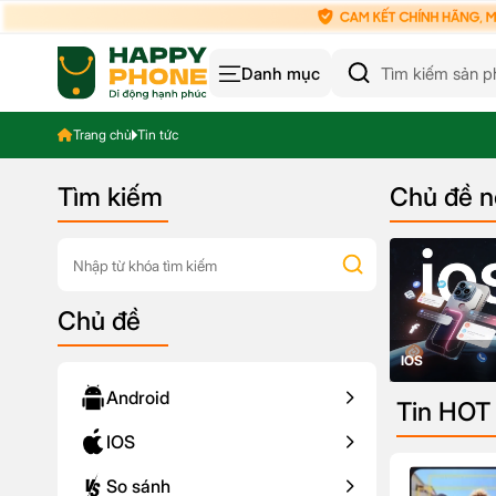
Danh mục
Trang chủ
Tin tức
Tìm kiếm
Chủ đề n
Chủ đề
IOS
Android
Tin HOT
IOS
So sánh