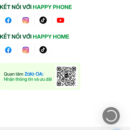
7
6
0
KẾT NỐI VỚI
HAPPY PHONE
t
k
r
/
i
1
ệ
n
u
g
à
KẾT NỐI VỚI
HAPPY HOME
y