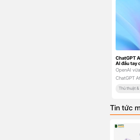
ChatGPT At
AI đầu tay
OpenAI vừa 
ChatGPT Atl
phá, nơi Ch
Thủ thuật &
để hỗ trợ n
duyệt web. 
Tin tức m
không chỉ 
có một trợ 
[…]