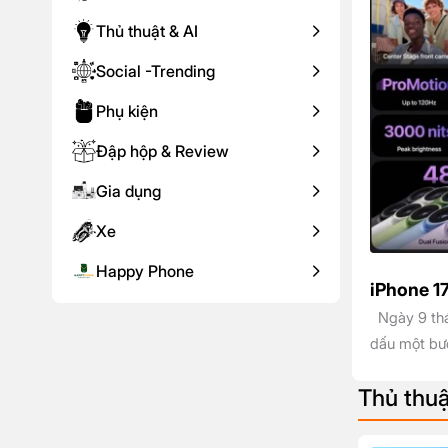
Thủ thuật & AI
Social -Trending
Phụ kiện
Đập hộp & Review
Gia dụng
Xe
Happy Phone
iPhone 1
Ngày 9 thá
Pro
dấu một bướ
màn hình P
Thủ thuậ
Pro, iPhone