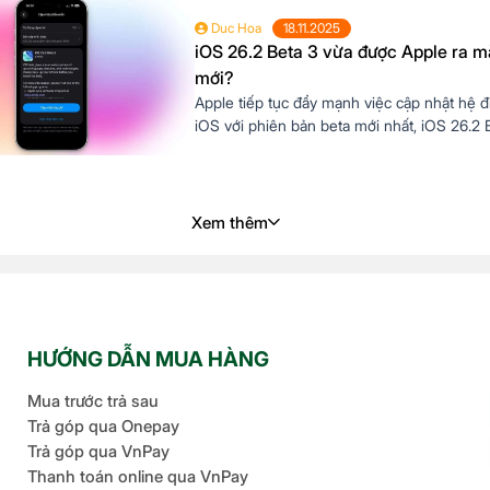
tập trung vào việc nâng cao trải nghiệm ng
Duc Hoa
18.11.2025
[…]
iOS 26.2 Beta 3 vừa được Apple ra mắ
mới?
Apple tiếp tục đẩy mạnh việc cập nhật hệ 
iOS với phiên bản beta mới nhất, iOS 26.2 
được phát hành vào ngày 17 tháng 11 năm 
cập nhật này mang đến một số cải tiến đán
tập trung vào việc nâng cao trải nghiệm ng
[…]
Xem thêm
HƯỚNG DẪN MUA HÀNG
Mua trước trả sau
Trả góp qua Onepay
Trả góp qua VnPay
Thanh toán online qua VnPay