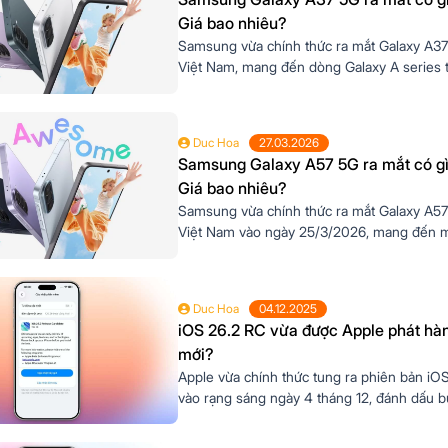
Giá bao nhiêu?
Samsung vừa chính thức ra mắt Galaxy A37
Việt Nam, mang đến dòng Galaxy A series t
nghiệm chuyên nghiệp hơn với mức giá cự
dẫn. Smartphone tầm trung sở hữu màn hì
camera AI thông minh, pin bền bỉ và cam kế
Duc Hoa
27.03.2026
dài hạn, Galaxy A37 5G […]
Samsung Galaxy A57 5G ra mắt có g
Giá bao nhiêu?
Samsung vừa chính thức ra mắt Galaxy A57
Việt Nam vào ngày 25/3/2026, mang đến m
điện thoại tầm trung sở hữu thiết kế cao cấ
năng mạnh mẽ và loạt tính năng AI thông m
mức giá khởi điểm chỉ từ 12.490.000 đồng
Duc Hoa
04.12.2025
này hứa hẹn sẽ […]
iOS 26.2 RC vừa được Apple phát hàn
mới?
Apple vừa chính thức tung ra phiên bản iO
vào rạng sáng ngày 4 tháng 12, đánh dấu b
cùng trước khi bản cập nhật chính thức đến
dùng. Phiên bản này mang đến một số cải ti