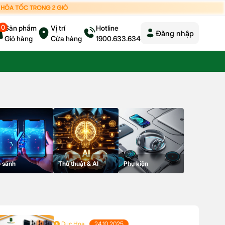
0
Sản phẩm
Vị trí
Hotline
Đăng nhập
Giỏ hàng
Cửa hàng
1900.633.634
 sánh
Thủ thuật & AI
Phụ kiện
Duc Hoa
24.10.2025