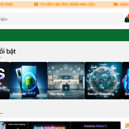
ổi bật
Android
Gia dụng
Social -Trending
So