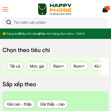
0
Trang chủ
Máy tính bảng
Máy tính bảng Xem phim - Giải trí
Chọn theo tiêu chí
Tất cả
Mức giá
Ram
Rom
Kích thư
Sắp xếp theo
Giá cao - thấp
Giá thấp - cao