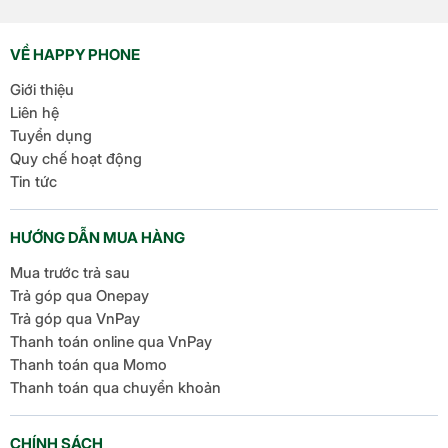
một số cải tiến thú vị, tập
trung vào việc nâng cao
VỀ HAPPY PHONE
trải nghiệm người dùng
Giới thiệu
[…]
Liên hệ
Tuyển dụng
Quy chế hoạt động
Tin tức
HƯỚNG DẪN MUA HÀNG
Mua trước trả sau
Trả góp qua Onepay
Trả góp qua VnPay
Thanh toán online qua VnPay
Thanh toán qua Momo
Thanh toán qua chuyển khoản
CHÍNH SÁCH