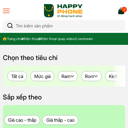
0
Trang chủ
Điện thoại
Điện thoại quay video/Livestream
Chọn theo tiêu chí
Tất cả
Mức giá
Ram
Rom
Kích thư
Sắp xếp theo
Giá cao - thấp
Giá thấp - cao