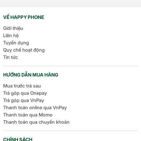
một số cải tiến thú vị, tập
trung vào việc nâng cao
VỀ HAPPY PHONE
trải nghiệm người dùng
Giới thiệu
[…]
Liên hệ
Tuyển dụng
Quy chế hoạt động
Tin tức
HƯỚNG DẪN MUA HÀNG
Mua trước trả sau
Trả góp qua Onepay
Trả góp qua VnPay
Thanh toán online qua VnPay
Thanh toán qua Momo
Thanh toán qua chuyển khoản
CHÍNH SÁCH