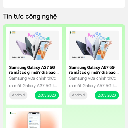
Tin tức công nghệ
Samsung Galaxy A37 5G
Samsung Galaxy A57 5G
ra mắt có gì mới? Giá bao
ra mắt có gì mới? Giá bao
nhiêu?
nhiêu?
Samsung vừa chính thức
Samsung vừa chính thức
ra mắt Galaxy A37 5G tại
ra mắt Galaxy A57 5G tại
Việt Nam, mang đến
Việt Nam vào ngày
Android
Android
27.03.2026
27.03.2026
dòng Galaxy A series trải
25/3/2026, mang đến
nghiệm chuyên nghiệp
một chiếc điện thoại tầm
hơn với mức giá cực kỳ
trung sở hữu thiết kế cao
hấp dẫn. Smartphone tầm
cấp, hiệu năng mạnh mẽ