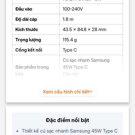
Đầu vào
100-240V
Độ dài cáp
1.8 m
Kích thước
43.5 x 84.8 x 28 mm
Trọng lượng
115.4 g
Cống kết nối
Type C
Củ sạc nhanh Samsung
Sản phẩm trong
45W Type C
hộp
Cáp sạc
Sách hướng dẫn
Xem cấu hình chi tiết
Đặc điểm nổi bật
Thiết kế củ sạc nhanh Samsung 45W Type C