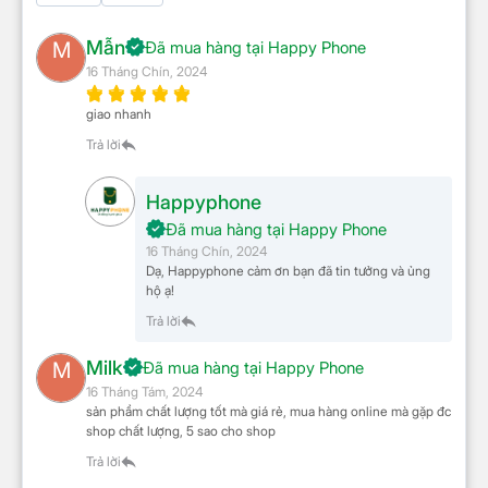
tối ưu hóa quá trình sạc và an toàn cho thiết bị điện
thoại, máy tính bảng, tai nghe Bluetooth, và nhiều
Mẫn
M
Đã mua hàng tại Happy Phone
thiết bị khác.
16 Tháng Chín, 2024
Đa dụng và tiện ích
giao nhanh
Trả lời
Happyphone
Đã mua hàng tại Happy Phone
16 Tháng Chín, 2024
Dạ, Happyphone cảm ơn bạn đã tin tưởng và ủng
hộ ạ!
Trả lời
Milk
M
Đã mua hàng tại Happy Phone
16 Tháng Tám, 2024
sản phẩm chất lượng tốt mà giá rẻ, mua hàng online mà gặp đc
shop chất lượng, 5 sao cho shop
Trả lời