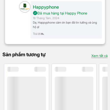
Happyphone
Đã mua hàng tại Happy Phone
Củ sạc nhanh Samsung 45W Type C được trang bị
16 Tháng Tám, 2024
cổng đầu vào Type C nên sẽ tương thích nhiều dòng
Dạ, Happyphone cảm ơn bạn đã tin tưởng và ủng
hộ ạ!
điện thoại của Samsung như: Galaxy S20 Ultra,
Trả lời
Note10 +, Tab S7 +,… Nhưng tốc độ sạc có thể khác
nhau tùy theo thiết bị
Sản phẩm tương tự
Xem tất cả