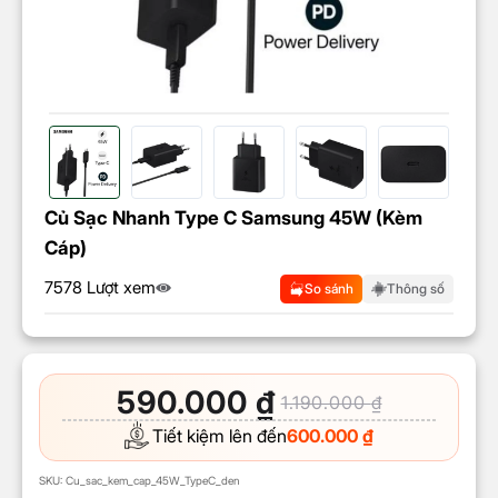
Củ Sạc Nhanh Type C Samsung 45W (kèm
Cáp)
7578 Lượt xem
So sánh
Thông số
590.000
₫
1.190.000
₫
Tiết kiệm lên đến
600.000
₫
SKU:
Cu_sac_kem_cap_45W_TypeC_den