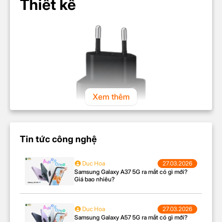
Thiết kế
Xem thêm
Tin tức công nghệ
Duc Hoa
27.03.2026
Samsung Galaxy A37 5G ra mắt có gì mới?
Giá bao nhiêu?
Thiết kế củ sạc nhanh Samsung 45W Type C có
Duc Hoa
27.03.2026
hình chữ nhật, mà đen đơn giản và tinh tế. Để sản
Samsung Galaxy A57 5G ra mắt có gì mới?