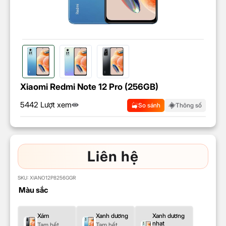
Xiaomi Redmi Note 12 Pro (256GB)
5442 Lượt xem
So sánh
Thông số
Liên hệ
SKU:
XIANO12P8256GGR
Màu sắc
Xám
Xanh dương
Xanh dương
nhạt
Tạm hết
Tạm hết