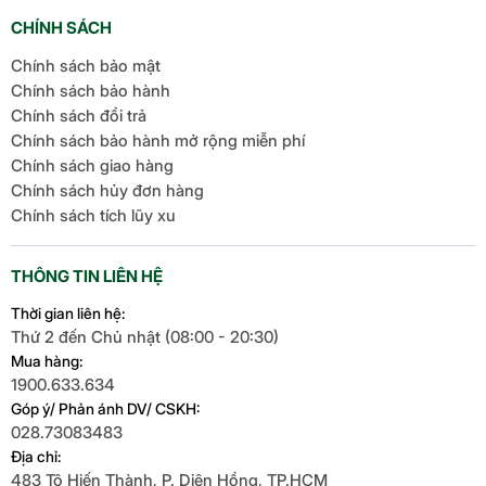
sao. Còn màu đen và trắng phù hợp cho đối tượng
CHÍNH SÁCH
thích sự đơn giản và sang trọng.
Chính sách bảo mật
Chính sách bảo hành
Chính sách đổi trả
Chính sách bảo hành mở rộng miễn phí
Chính sách giao hàng
Chính sách hủy đơn hàng
Chính sách tích lũy xu
THÔNG TIN LIÊN HỆ
Đập hộp Redmi Note 12
Thời gian liên hệ:
Pro
Thứ 2 đến Chủ nhật (08:00 - 20:30)
Mua hàng:
1900.633.634
Xiaomi Redmi Note 12 Pro (8GB-256GB)
Góp ý/ Phản ánh DV/ CSKH:
Củ sạc
028.73083483
Cáp sạc Type C
Địa chỉ:
Ốp lưng
483 Tô Hiến Thành, P. Diên Hồng, TP.HCM