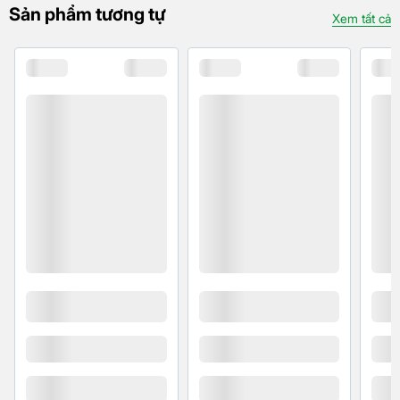
Sản phẩm tương tự
Xem tất cả
khác. Với độ phân giải 2MP sẽ đủ chất lượng cho
bạn chụp gần mà vẫn giữ được độ nét và chi tiết.
Camera chiều sâu 2MP được sử dụng trong những
bức ảnh chân dung, có thể mang đến những hình
ảnh chân thật nhất
Ngoài ra, ở chế độ quay video còn có những tính
năng như định dạng video 4K với độ phân giải
3840x2160 pixel và tốc độ khung hình 30 khung
hình/giây. Quay video Full HD với độ phân giải
1920x1080 pixel và tốc độ khung hình 30 hoặc 60
khung hình/giây. Quay video Full HD với độ phân giải
1280x720 pixel và tốc độ khung hình 30 khung
hình/giây.
Pin
Xiaomi luôn quan tâm đến người dùng khi phải sử
dụng điện thoại mà hết pin trong giữa ngày, Xiaomi