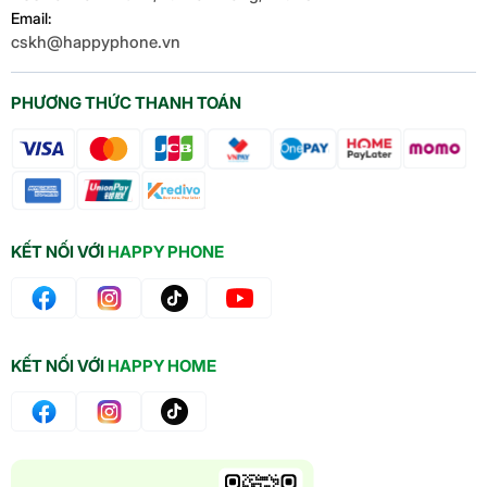
Que lấy sim
Email:
Sách hướng dẫn sử dụng
cskh@happyphone.vn
PHƯƠNG THỨC THANH TOÁN
KẾT NỐI VỚI
HAPPY PHONE
So sánh Redmi Note 12
Pro và Redmi Note 11 Pro
KẾT NỐI VỚI
HAPPY HOME
THÔNG
Redmi Note 12
Redmi Note 11
SỐ
Pro
Pro