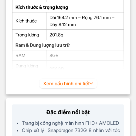
Kích thước & trọng lượng
Dài 164.2 mm – Rộng 76.1 mm –
Kích thước
Dày 8.12 mm
Trọng lượng
201.8g
Ram & Dung lượng lưu trữ
RAM
8GB
Dung lượng
256GB
lưu trữ
Màn hình
Xem cấu hình chi tiết
Công nghệ
AMOLED
màn hình
Màn hình
Đặc điểm nổi bật
6,67 inch
rộng
Trang bị công nghệ màn hình FHD+ AMOLED
Tần số quét
120Hz
Chip xử lý Snapdragon 732G 8 nhân với tốc