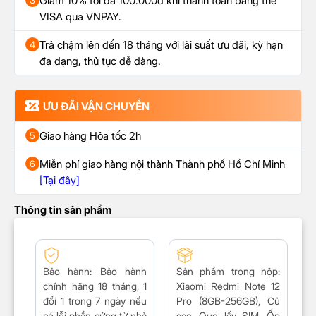
Giảm 10% tối đa 100.000đ khi thanh toán bằng thẻ
3
VISA qua VNPAY.
Trả chậm lên đến 18 tháng với lãi suất ưu đãi, kỳ hạn
4
đa dạng, thủ tục dễ dàng.
ƯU ĐÃI VẬN CHUYỂN
Giao hàng Hỏa tốc 2h
5
Miễn phí giao hàng nội thành Thành phố Hồ Chí Minh
6
[Tại đây]
Thông tin sản phẩm
Bảo hành:
Bảo hành
Sản phẩm trong hộp:
chính hãng 18 tháng, 1
Xiaomi Redmi Note 12
đổi 1 trong 7 ngày nếu
Pro (8GB-256GB),
Củ
có lỗi phần cứng từ nhà
sạc, Que lấy SIM, Ốp