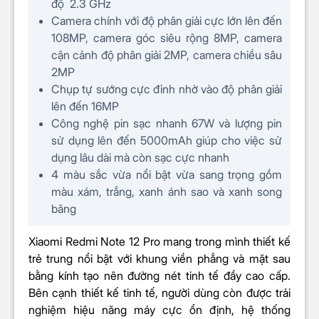
độ 2.3 GHz
Độ sáng thông thường: HBM 700
Độ sáng tối
Camera chính với độ phân giải cực lớn lên đến
nit
đa
108MP, camera góc siêu rộng 8MP, camera
Độ sáng cao nhất 1100 nit
cận cảnh độ phân giải 2MP, camera chiều sâu
Độ phân giải
Full HD+ (2400 x 1080) Pixel
2MP
Hệ điều hành & CPU
Chụp tự sướng cực đỉnh nhờ vào độ phân giải
lên đến 16MP
Hệ điều hành
Android 11
Công nghệ pin sạc nhanh 67W và lượng pin
Chip
Snapdragon 732G
sử dụng lên đến 5000mAh giúp cho việc sử
dụng lâu dài mà còn sạc cực nhanh
Loại/Tốc độ
8 lõi tốc độ 2.2 GHz
4 màu sắc vừa nổi bật vừa sang trọng gồm
CPU
màu xám, trắng, xanh ánh sao và xanh song
Chip đồ họa
Adreno 618
băng
GPU
Camera sau
Xiaomi Redmi Note 12 Pro mang trong mình thiết kế
trẻ trung nổi bật với khung viền phẳng và mặt sau
Độ phân giải
108MP + 8MP + 2MP + 2MP
bằng kính tạo nên đường nét tinh tế đầy cao cấp.
camera
Bên cạnh thiết kế tinh tế, người dùng còn được trải
Zoom kỹ thuật số
nghiệm hiệu năng máy cực ổn định, hệ thống