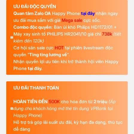
ƯU ĐÃI ĐỘC QUYỀN
Quan tâm Zalo OA
Happy Phone
tại đây
nhận ngay
ưu đãi mua sắm với giá
Mega sale
cực sốc.
Combo độc quyền
: Bàn ủi khô Philips HD1172/01 +
Máy xay sinh tố PHILIPS HR2041/10 giá chỉ
738k
(tiết
kiệm đến 120k)
Cơ hội săn sale cực
HOT
tại phiên livestream độc
quyền “
Ting ting lương về
“.
Nhận quyền lợi ưu tiên khi trở thành hội viên Happy
Phone
tại đây.
ƯU ĐÃI THANH TOÁN
HOÀN TIỀN ĐẾN
500K
cho hóa đơn từ
2 triệu
(Áp
dụng cho khách hàng mở thẻ tín dụng VPBank tại
Happy Phone)
Hỗ trợ trả góp lãi suất ưu đãi, kỳ hạn đa dạng, thủ tục
dễ dàng