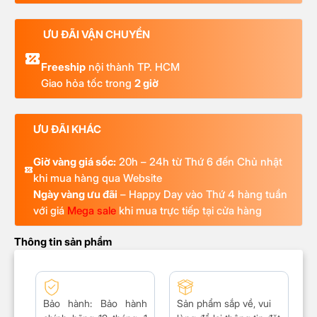
ƯU ĐÃI VẬN CHUYỂN
Freeship
nội thành TP. HCM
Giao hỏa tốc trong
2 giờ
ƯU ĐÃI KHÁC
Giờ vàng giá sốc:
20h – 24h từ Thứ 6 đến Chủ nhật
khi mua hàng qua Website
Ngày vàng ưu đãi
– Happy Day vào Thứ 4 hàng tuần
với giá
Mega sale
khi mua trực tiếp tại cửa hàng
Thông tin sản phẩm
Bảo hành
: Bảo hành
Sản phẩm sắp về, vui