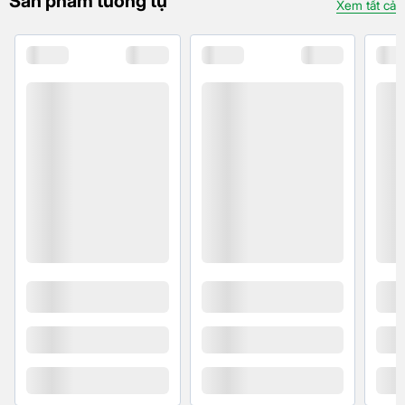
Sản phẩm tương tự
31,29W/giờ
Xem tất cả
đa
Kết nối
Wifi
Wifi 6E (802.11ax) với 4×4 MIMO
5G
Có
Bluetooth
5.3
GPS/GNSS
Định vị
Định vị vi mô iBeacon
Cổng Thunderbolt / USB 4 hỗ trợ
DisplayPort
Cổng kết nối
Thunderbolt 3 (lên đến 40Gb/s)
USB 4 (lên đến 40Gb/s)
USB 3 (lên đến 10Gb/s)
Cổng sạc
USB-C (1 mét)
Trọng lượng và kích thước
Kích thước
249.7 x 177.5 x 5.3 mm