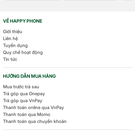
Trọng lượng
444g
Tính năng khác
VỀ HAPPY PHONE
Chống nước,
Không
Giới thiệu
bụi
Liên hệ
Face ID
Tuyển dụng
LiDAR Scanner
Quy chế hoạt động
Con quay hồi chuyển 3 trục
Tin tức
Cảm biến
Gia tốc kế
Áp kế
HƯỚNG DẪN MUA HÀNG
Cảm biến ánh sáng môi trường
Mua trước trả sau
Camera TrueDepth hỗ trợ nhận
Trả góp qua Onepay
diện khuôn mặt
Trả góp qua VnPay
Mở khóa iPad
Thanh toán online qua VnPay
Face ID
Bảo mật dữ liệu cá nhân trong
Thanh toán qua Momo
các ứng dụng
Thanh toán qua chuyển khoản
Mua hàng từ iTunes Store và
App Store