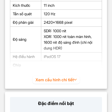
Kích thước
11 inch
Tần số quét
120 Hz
Độ phân giải
2420×1668 pixel
SDR: 1000 nit
XDR: 1000 nit toàn màn hình,
Độ sáng
1600 nit độ sáng đỉnh (chỉ nội
dung HDR)
Hệ điều hành
iPadOS 17
Chip
Chip
Apple M4
Xem cấu hình chi tiết
Chip xử lý
4 lõi hiệu năng
(CPU)
6 lõi tiết kiệm điện
Tốc độ xử lý
Hãng không công bố
(CPU)
Đặc điểm nổi bật
Chip đồ họa