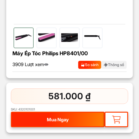
Máy Ép Tóc Philips HP8401/00
3909 Lượt xem
So sánh
Thông số
581.000
₫
SKU:
4320101001
Mua Ngay