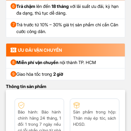
Trả chậm
lên đến
18 tháng
với lãi suất ưu đãi, kỳ hạn
6
đa dạng, thủ tục dễ dàng.
Trả trước từ 10% – 30% giá trị sản phẩm chỉ cần Căn
7
cước công dân.
ƯU ĐÃI VẬN CHUYỂN
Miễn phí vận chuyển
nội thành TP. HCM
8
Giao hỏa tốc trong
2 giờ
9
Thông tin sản phẩm
Bảo hành:
Bảo hành
Sản phẩm trong hộp:
chính hãng 24 tháng, 1
Thân máy ép tóc, sách
đổi 1 trong 7 ngày nếu
HDSD.
có lỗi phần cứng từ nhà