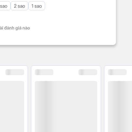
 sao
2 sao
1 sao
ài đánh giá nào