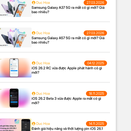
Duc Hoa
27.03.2026
Samsung Galaxy A37 5G ra mắt có gì mới? Giá
bao nhiêu?
Duc Hoa
27.03.2026
Samsung Galaxy A57 5G ra mắt có gì mới? Giá
bao nhiêu?
Duc Hoa
04.12.2025
iOS 26.2 RC vừa được Apple phát hành có gì
mới?
Duc Hoa
18.11.2025
iOS 26.2 Beta 3 vừa được Apple ra mắt có gì
mới?
Duc Hoa
14.11.2025
Đánh giá hiệu năng và thời lượng pin iOS 26.1