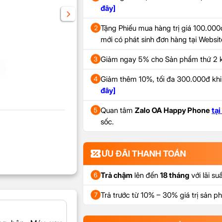
đây]
Tặng Phiếu mua hàng trị giá 100.000đ
2
mới có phát sinh đơn hàng tại Webs
Giảm ngay 5% cho Sản phẩm thứ 2 k
3
Giảm thêm 10%, tối đa 300.000đ kh
4
đây]
Quan tâm
Zalo OA Happy Phone
tại
5
sốc.
ƯU ĐÃI THANH TOÁN
Trả chậm
lên đến
18 tháng
với lãi su
6
Trả trước từ 10% – 30% giá trị sản 
7