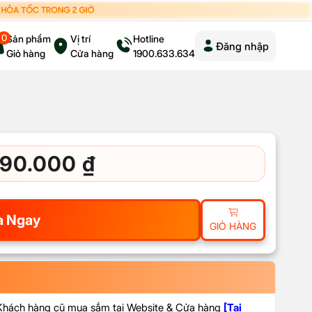
0
Sản phẩm
Vị trí
Hotline
Đăng nhập
Giỏ hàng
Cửa hàng
1900.633.634
90.000
₫
 Ngay
GIỎ HÀNG
 Khách hàng cũ mua sắm tại Website & Cửa hàng
[Tại