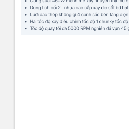
Công suất 450W mạnh mẽ xay nhuyễn thịt rau củ
Dung tích cối 2L nhựa cao cấp xay dip sốt bơ hạt s
Lưỡi dao thép không gỉ 4 cánh sắc bén tăng diện t
Hai tốc độ xay điều chỉnh tốc độ 1 chunky tốc đ
Tốc độ quay tối đa 5000 RPM nghiền đá vụn 45 g