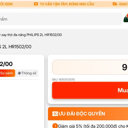
 xay thịt đa năng PHILIPS 2L HR1502/00
PS 2L HR1502/00
02/00
9
So sánh
Thông số
SKU:
4050103015
Mua
ƯU ĐÃI ĐỘC QUYỀN
Giảm giá 5% (tối đa 200.000đ) cho
1