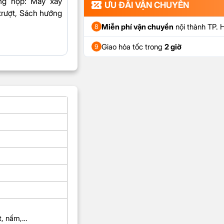
ng hộp
: Máy xay
ƯU ĐÃI VẬN CHUYỂN
 trượt, Sách hướng
Miễn phí vận chuyển
nội thành TP.
8
Giao hỏa tốc trong
2 giờ
9
ớt, nấm,…