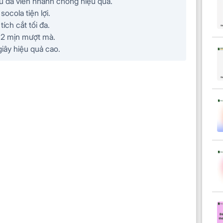
 đá viên nhanh chóng hiệu quả.
ocola tiện lợi.
ích cắt tối đa.
ộ 2 mịn mượt mà.
iây hiệu quả cao.