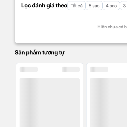
Lọc đánh giá theo
Tất cả
5 sao
4 sao
3
Hiện chưa có b
Sản phẩm tương tự