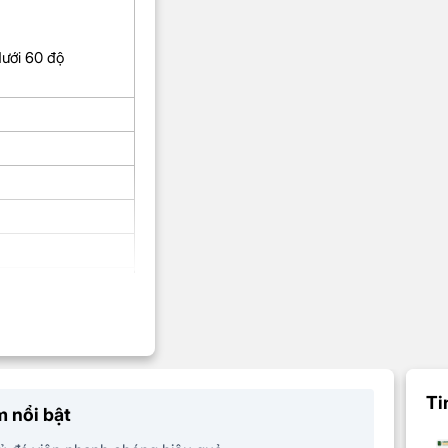
ưới 60 độ
2.1 cm – Cao 27.1
Ti
 nổi bật