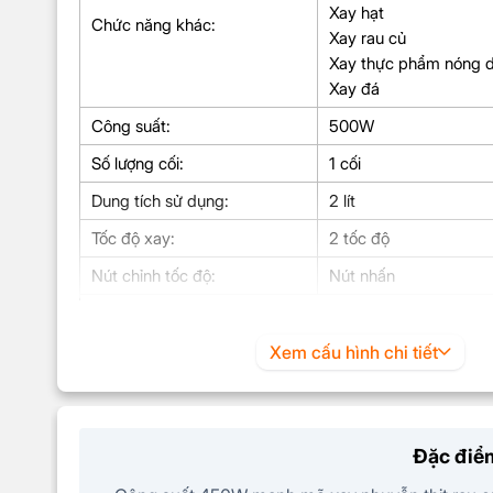
Xay hạt
Chức năng khác:
Xay rau củ
Xay thực phẩm nóng d
Xay đá
Công suất:
500W
Số lượng cối:
1 cối
Dung tích sử dụng:
2 lít
Tốc độ xay:
2 tốc độ
Nút chỉnh tốc độ:
Nút nhấn
KÍCH THƯỚC & TRỌNG LƯỢNG
Ngang 22.1 cm – Sâu 2
Xem cấu hình chi tiết
Kích thước
cm
Trọng lượng
Nặng 1.245 kg
Đặc điểm