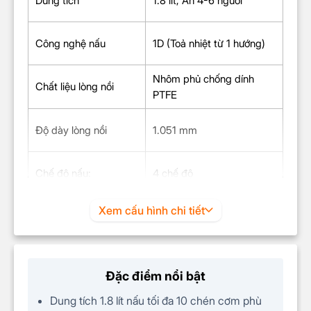
Dung tích
1.8 lít, Ăn 4-6 người
Công nghệ nấu
1D (Toả nhiệt từ 1 hướng)
Nhôm phủ chống dính
Chất liệu lòng nồi
PTFE
Độ dày lòng nồi
1.051 mm
Chế độ nấu:
4 chế độ
Cơm niêu, Giữ ấm, Hấp,
Xem cấu hình chi tiết
Chương trình nấu
Nấu cơm
Cốc đong, Muỗng canh,
Phụ kiện
Đặc điểm nổi bật
Muỗng lấy cơm
Dung tích 1.8 lít nấu tối đa 10 chén cơm phù