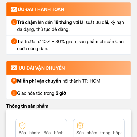
ƯU ĐÃI THANH TOÁN
Trả chậm
lên đến
18 tháng
với lãi suất ưu đãi, kỳ hạn
6
đa dạng, thủ tục dễ dàng.
Trả trước từ 10% – 30% giá trị sản phẩm chỉ cần Căn
7
cước công dân.
ƯU ĐÃI VẬN CHUYỂN
Miễn phí vận chuyển
nội thành TP. HCM
8
Giao hỏa tốc trong
2 giờ
9
Thông tin sản phẩm
Bảo hành
: Bảo hành
Sản phẩm trong hộp: