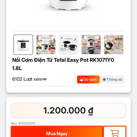
Nồi Cơm Điện Tử Tefal Easy Pot RK1071Y0
1.8L
6102 Lượt xem
So sánh
Thông số
1.200.000
₫
SKU:
4010202012
Mua Ngay