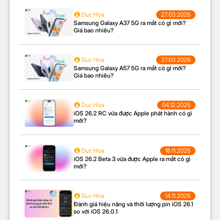
Duc Hoa
27.03.2026
Samsung Galaxy A37 5G ra mắt có gì mới?
Giá bao nhiêu?
Duc Hoa
27.03.2026
Samsung Galaxy A57 5G ra mắt có gì mới?
Giá bao nhiêu?
Duc Hoa
04.12.2025
iOS 26.2 RC vừa được Apple phát hành có gì
mới?
Duc Hoa
18.11.2025
iOS 26.2 Beta 3 vừa được Apple ra mắt có gì
mới?
Duc Hoa
14.11.2025
Đánh giá hiệu năng và thời lượng pin iOS 26.1
so với iOS 26.0.1