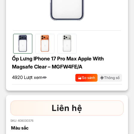
Ốp Lưng IPhone 17 Pro Max Apple With
Magsafe Clear – MGFW4FE/A
4920 Lượt xem
So sánh
Thông số
Liên hệ
SKU:
408030376
Màu sắc