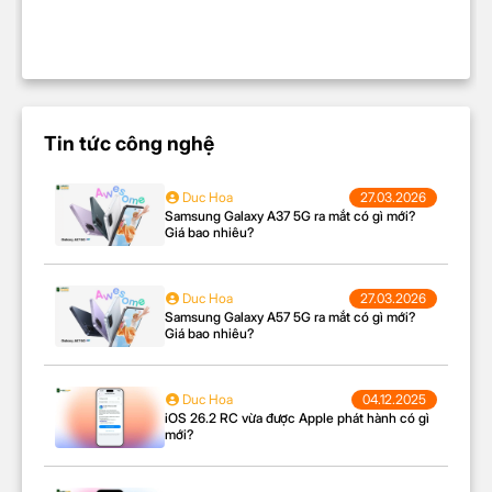
(OIS)
Chống rung kỹ thuật số
(VDIS)
Chuyên nghiệp (Pro)
Ban đêm (Night Mode)
Tin tức công nghệ
HD 720p@240fps
FullHD 1080p@60fps
Quay video
FullHD 1080p@30fps
Duc Hoa
27.03.2026
Samsung Galaxy A37 5G ra mắt có gì mới?
4K 2160p@30fps
Giá bao nhiêu?
Camera trước
Độ phân giải
13.0MP
Duc Hoa
27.03.2026
Samsung Galaxy A57 5G ra mắt có gì mới?
Xóa phông
Giá bao nhiêu?
Quay video HD
Quay video Full HD
Duc Hoa
04.12.2025
Làm đẹp
Tính năng
iOS 26.2 RC vừa được Apple phát hành có gì
Góc rộng (Wide)
mới?
Flash màn hình
Chụp hẹn giờ