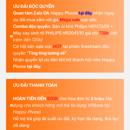
ƯU ĐÃI ĐỘC QUYỀN
Quan tâm Zalo OA
Happy Phone
tại đây
nhận ngay
ưu đãi mua sắm với giá
Mega sale
cực sốc.
Combo độc quyền
: Bàn ủi khô Philips HD1172/01 +
Máy xay sinh tố PHILIPS HR2041/10 giá chỉ
738k
(tiết
kiệm đến 120k)
Cơ hội săn sale cực
HOT
tại phiên livestream độc
quyền “
Ting ting lương về
“.
Nhận quyền lợi ưu tiên khi trở thành hội viên Happy
Phone
tại đây.
ƯU ĐÃI THANH TOÁN
HOÀN TIỀN ĐẾN
500K
cho hóa đơn từ
2 triệu
(Áp
dụng cho khách hàng mở thẻ tín dụng VPBank tại
Happy Phone)
Hỗ trợ trả góp lãi suất ưu đãi, kỳ hạn đa dạng, thủ tục
dễ dàng