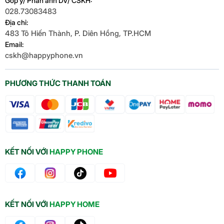
Góp ý/ Phản ánh DV/ CSKH:
028.73083483
Địa chỉ:
483 Tô Hiến Thành, P. Diên Hồng, TP.HCM
Email:
cskh@happyphone.vn
PHƯƠNG THỨC THANH TOÁN
KẾT NỐI VỚI
HAPPY PHONE
KẾT NỐI VỚI
HAPPY HOME