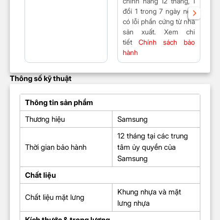
chính hãng 12 tháng, 1
l
đổi 1 trong 7 ngày nếu
h
có lỗi phần cứng từ nhà
sản xuất. Xem chi
tiết
Chính sách bảo
hành
Thông số kỹ thuật
Thông tin sản phẩm
Thương hiệu
Samsung
12 tháng tại các trung
Thời gian bảo hành
tâm ủy quyền của
Samsung
Chất liệu
Khung nhựa và mặt
Chất liệu mặt lưng
lưng nhựa
Kích thước & trọng lượng