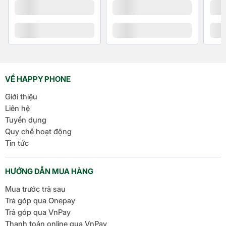
Tính năng đặc biệt
liệu)
Mở rộng bộ nhớ RAM
Màn hình luôn hiển thị
AOD
Không gian thứ hai
(Thư mục bảo mật)
Chế độ đơn giản (Giao
VỀ HAPPY PHONE
diện đơn giản)
Giới thiệu
Chế độ trẻ em
Liên hệ
(Samsung Kids)
Tuyển dụng
Chặn cuộc gọi
Quy chế hoạt động
Chạm 2 lần tắt/sáng
Tin tức
màn hình
HƯỚNG DẪN MUA HÀNG
Mua trước trả sau
Trả góp qua Onepay
Trả góp qua VnPay
Thanh toán online qua VnPay