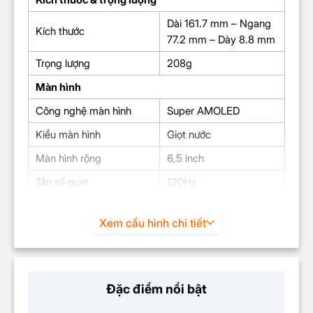
Dài 161.7 mm – Ngang
Kích thước
77.2 mm – Dày 8.8 mm
Trọng lượng
208g
Màn hình
Công nghệ màn hình
Super AMOLED
Kiểu màn hình
Giọt nước
Màn hình rộng
6,5 inch
Tần số quét
120Hz
Độ sáng tối đa
1000 nits
Xem cấu hình chi tiết
Full HD+ (1080 x 2340
Độ phân giải
Pixels)
Hệ điều hành & CPU
Đặc điểm nổi bật
Hệ điều hành
Android 13.0