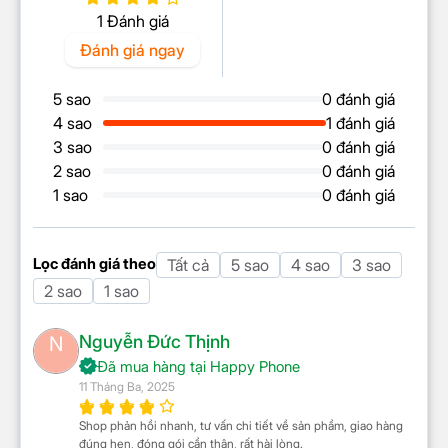
Dual-band (2.4 GHz/5
1 Đánh giá
GHz)
Đánh giá ngay
V5.3
Bluetooth
LE
5 sao
0 đánh giá
A2DP
4 sao
1 đánh giá
BEIDOU
3 sao
0 đánh giá
QZSS
2 sao
0 đánh giá
Định vị GPS
GPS
1 sao
0 đánh giá
GLONASS
GALILEO
Lọc đánh giá theo
Tất cả
5 sao
4 sao
3 sao
Cổng kết nối/sạc
Type-C
2 sao
1 sao
Jack tai nghe
3.5 mm
Tính năng khác
Nguyễn Đức Thịnh
N
Đã mua hàng tại Happy Phone
Chống nước, bụi
Không có
11 Tháng Ba, 2025
Mở khoá vân tay cạnh
Shop phản hồi nhanh, tư vấn chi tiết về sản phẩm, giao hàng
Bảo mật nâng cao
viền
đúng hẹn, đóng gói cẩn thận, rất hài lòng.