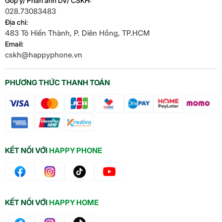
Góp ý/ Phản ánh DV/ CSKH:
028.73083483
Địa chỉ:
483 Tô Hiến Thành, P. Diên Hồng, TP.HCM
Email:
cskh@happyphone.vn
PHƯƠNG THỨC THANH TOÁN
KẾT NỐI VỚI
HAPPY PHONE
KẾT NỐI VỚI
HAPPY HOME