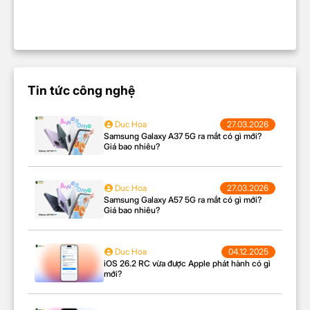
Bộ lọc màu
Xóa phông
Hẹn giờ chụp
Chụp một chạm
Pin & Sạc
Tin tức công nghệ
Loại pin
Li-ion
Sạc pin nhanh
Duc Hoa
27.03.2026
Công nghệ sạc
Tiết kiệm pin
Samsung Galaxy A37 5G ra mắt có gì mới?
Giá bao nhiêu?
Dung lượng pin
9400 mAh
Hỗ trợ sạc tối đa
45W
Duc Hoa
27.03.2026
Samsung Galaxy A57 5G ra mắt có gì mới?
Cổng sạc
Type-C
Giá bao nhiêu?
Kết nối & Thẻ sim
Duc Hoa
04.12.2025
Thẻ sim
1 Nano sim và 1 Esim
iOS 26.2 RC vừa được Apple phát hành có gì
mới?
Mạng di động
5G
Dual-band