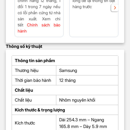
chính hãng 12 tháng, 1
lòng để lại thông tin đặt
t
đổi 1 trong 7 ngày nếu
hàng trước
đ
có lỗi phần cứng từ nhà
sản xuất. Xem chi
tiết
Chính sách bảo
hành
Thông số kỹ thuật
Thông tin sản phẩm
Thương hiệu
Samsung
Thời gian bảo hành
12 tháng
Chất liệu
Chất liệu
Nhôm nguyên khối
Kích thước & trọng lượng
Dài 254.3 mm – Ngang
Kích thước
165.8 mm – Dày 5.9 mm