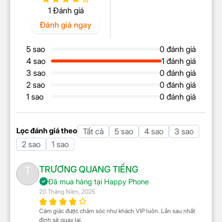
Âm thanh AKG
1 Đánh giá
Ứng dụng kép (Dual
Đánh giá ngay
Messenger)
Mở rộng bộ nhớ RAM
5 sao
0 đánh giá
Vision Booster
4 sao
1 đánh giá
Âm thanh Dolby Atmos
3 sao
0 đánh giá
Chạm 2 lần tắt/mở màn hình
2 sao
0 đánh giá
Kết nối bút S Pen
1 sao
0 đánh giá
4 loa stereo
Tính năng đặc biệt
Kết nối bàn phím rời
Samsung DeX (Giao diện
Lọc đánh giá theo
Tất cả
5 sao
4 sao
3 sao
tương tự PC)
2 sao
1 sao
Chế độ trẻ em (Samsung
Kids)
Không gian thứ hai (Thư mục
TRƯƠNG QUANG TIẾNG
T
bảo mật)
Đã mua hàng tại Happy Phone
Đa cửa sổ
20 Tháng Năm, 2025
Chia ba màn hình
Cảm giác được chăm sóc như khách VIP luôn. Lần sau nhất
HDR10+
định sẽ quay lại.