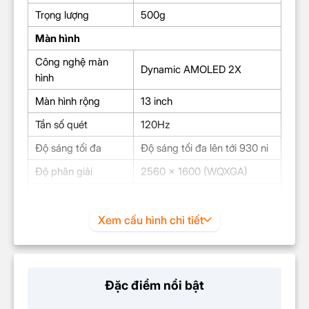
Trọng lượng
500g
Màn hình
Công nghệ màn
Dynamic AMOLED 2X
hình
Màn hình rộng
13 inch
Tần số quét
120Hz
Độ sáng tối đa
Độ sáng tối đa lên tới 930 ni
Độ phân giải
2560 x 1600 (WQXGA)
Hệ điều hành & CPU
Hệ điều hành
Android 15
Xem cấu hình chi tiết
Chip xử lý (CPU)
Snapdragon 8 Gen 2
1 nhân 3.36 GHz, 4 nhân 2.8
Tốc độ xử lý (CPU)
GHz & 3 nhân 2 GHz
Đặc điểm nổi bật
Chip đồ họa (GPU)
Adreno 740