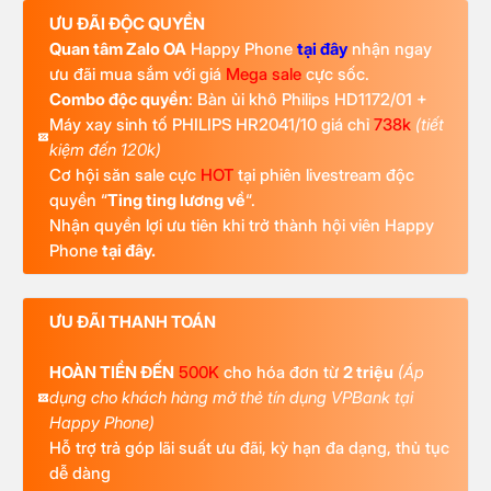
ƯU ĐÃI ĐỘC QUYỀN
Quan tâm Zalo OA
Happy Phone
tại đây
nhận ngay
ưu đãi mua sắm với giá
Mega sale
cực sốc.
Combo độc quyền
: Bàn ủi khô Philips HD1172/01 +
Máy xay sinh tố PHILIPS HR2041/10 giá chỉ
738k
(tiết
kiệm đến 120k)
Cơ hội săn sale cực
HOT
tại phiên livestream độc
quyền “
Ting ting lương về
“.
Nhận quyền lợi ưu tiên khi trở thành hội viên Happy
Phone
tại đây.
ƯU ĐÃI THANH TOÁN
HOÀN TIỀN ĐẾN
500K
cho hóa đơn từ
2 triệu
(Áp
dụng cho khách hàng mở thẻ tín dụng VPBank tại
Happy Phone)
Hỗ trợ trả góp lãi suất ưu đãi, kỳ hạn đa dạng, thủ tục
dễ dàng