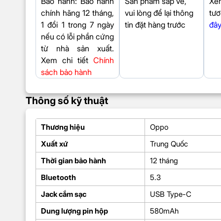
Bảo hành
: Bảo hành
Sản phẩm sắp về,
Xe
chính hãng 12 tháng,
vui lòng để lại thông
tươ
1 đổi 1 trong 7 ngày
tin đặt hàng trước
đâ
nếu có lỗi phần cứng
từ nhà sản xuất.
Xem chi tiết
Chính
sách bảo hành
Thông số kỹ thuật
Thương hiệu
Oppo
Xuất xứ
Trung Quốc
Thời gian bảo hành
12 tháng
Bluetooth
5.3
Jack cắm sạc
USB Type-C
Dung lượng pin hộp
580mAh