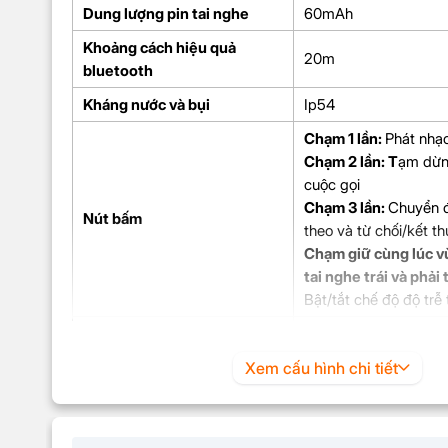
Dung lượng pin tai nghe
60mAh
Khoảng cách hiệu quả
20m
bluetooth
Kháng nước và bụi
Ip54
Chạm 1 lần:
Phát nhạc
Chạm 2 lần: T
ạm dừn
cuộc gọi
Chạm 3 lần:
Chuyển đ
Nút bấm
theo và t
ừ chối/kết t
Chạm giữ cùng lúc 
tai nghe trái và phải 
Bật/tắt chế độ độ trễ
Tai nghe
Cáp sạc Type-C
Sản phẩm trong hộp
Xem cấu hình chi tiết
Sách hướng dẫn sử d
Đệm tai nghe