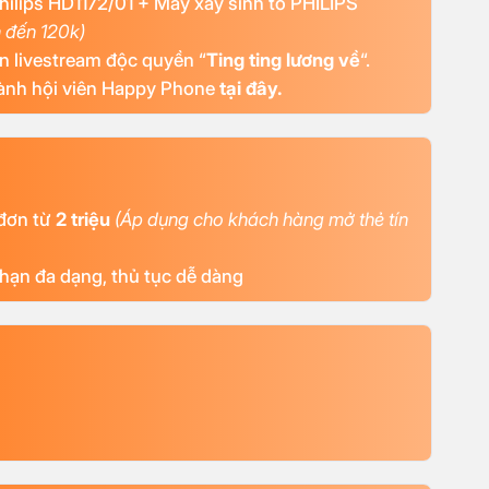
Philips HD1172/01 + Máy xay sinh tố PHILIPS
m đến 120k)
ên livestream độc quyền “
Ting ting lương về
“.
thành hội viên Happy Phone
tại đây.
đơn từ
2 triệu
(Áp dụng cho khách hàng mở thẻ tín
ỳ hạn đa dạng, thủ tục dễ dàng