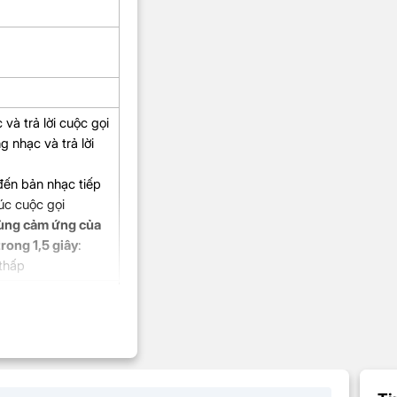
 và t
rả lời cuộc gọi
g nhạc và t
rả lời
ến bản nhạc tiếp
húc cuộc gọi
vùng cảm ứng của
trong 1,5 giây
:
 thấp
ụng