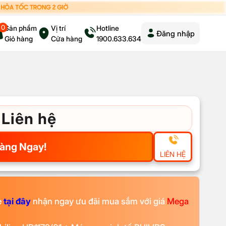
0
Sản phẩm
Vị trí
Hotline
Đăng nhập
Giỏ hàng
Cửa hàng
1900.633.634
Liên hệ
àng Ngay!
LIÊN HỆ
e
tại đây
nhận ngay ưu đãi mua sắm với giá
Mega