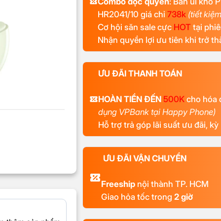
Combo độc quyền
: Bàn ủi khô 
HR2041/10 giá chỉ
738k
(tiết kiệ
Cơ hội săn sale cực
HOT
tại phi
Nhận quyền lợi ưu tiên khi trở 
ƯU ĐÃI THANH TOÁN
HOÀN TIỀN ĐẾN
500K
cho hóa 
dụng VPBank tại Happy Phone)
Hỗ trợ trả góp lãi suất ưu đãi, k
ƯU ĐÃI VẬN CHUYỂN
Freeship
nội thành TP. HCM
Giao hỏa tốc trong
2 giờ