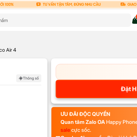
co Air 4
Thông số
Đặt H
ƯU ĐÃI ĐỘC QUYỀN
Quan tâm Zalo OA
Happy Phon
sale
cực sốc.