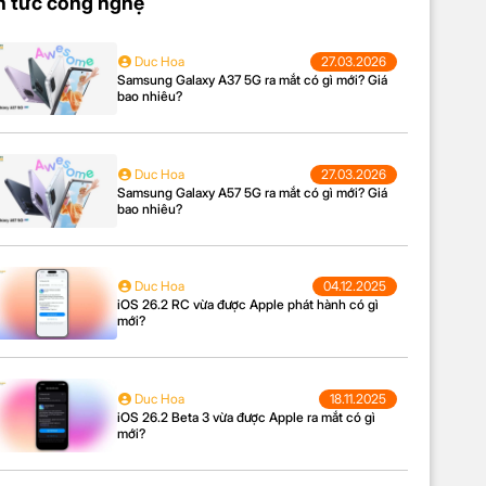
n tức công nghệ
Duc Hoa
27.03.2026
Samsung Galaxy A37 5G ra mắt có gì mới? Giá
bao nhiêu?
Duc Hoa
27.03.2026
Samsung Galaxy A57 5G ra mắt có gì mới? Giá
bao nhiêu?
Duc Hoa
04.12.2025
iOS 26.2 RC vừa được Apple phát hành có gì
mới?
Duc Hoa
18.11.2025
iOS 26.2 Beta 3 vừa được Apple ra mắt có gì
mới?