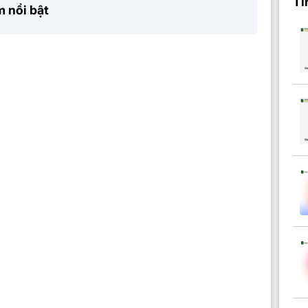
Ti
 nổi bật