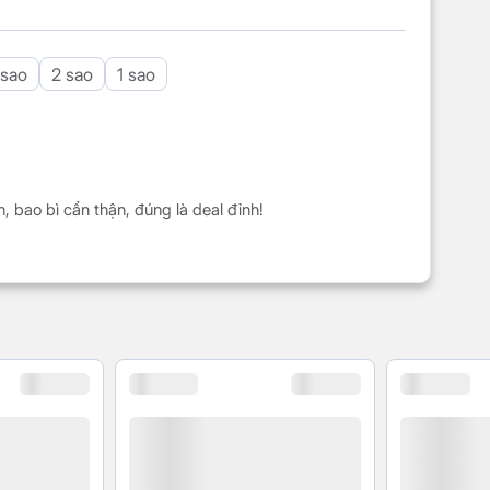
 sao
2 sao
1 sao
, bao bì cẩn thận, đúng là deal đỉnh!