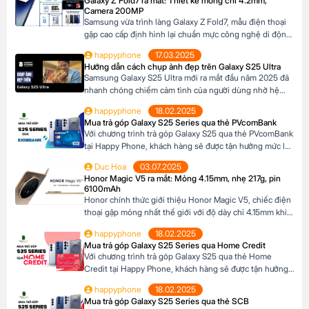
Galaxy Z Fold7 ra mắt: Thiết kế mỏng chỉ 4.2mm,
camera, hiệu năng và thiết kế, Galaxy A17 […]
Camera 200MP
Samsung vừa trình làng Galaxy Z Fold7, mẫu điện thoại
gập cao cấp định hình lại chuẩn mực công nghệ di động.
Với thiết kế siêu mỏng chỉ 4.2mm khi mở ra và camera
happyphone
17.03.2025
200MP sắc nét chưa từng có trên dòng Z Fold, sản phẩm
Hướng dẫn cách chụp ảnh đẹp trên Galaxy S25 Ultra
này không chỉ là một thiết bị công nghệ […]
Samsung Galaxy S25 Ultra mới ra mắt đầu năm 2025 đã
nhanh chóng chiếm cảm tình của người dùng nhờ hệ
thống camera đẳng cấp. Với camera chính lên đến
happyphone
18.02.2025
200MP, khả năng zoom xa ấn tượng và các tính năng
Mua trả góp Galaxy S25 Series qua thẻ PVcomBank
thông minh giúp ghi lại những khoảnh khắc đẹp trong
Với chương trình trả góp Galaxy S25 qua thẻ PVcomBank
cuộc sống. Sau đây […]
tại Happy Phone, khách hàng sẽ được tận hưởng mức lãi
suất cực kỳ ưu đãi. Đặc biệt, khách hàng có thể linh hoạt
Duc Hoa
03.07.2025
lựa chọn kỳ hạn trả góp từ 3 đến 12 tháng, phù hợp với
Honor Magic V5 ra mắt: Mỏng 4.15mm, nhẹ 217g, pin
khả năng tài chính của mình. Mục […]
6100mAh
Honor chính thức giới thiệu Honor Magic V5, chiếc điện
thoại gập mỏng nhất thế giới với độ dày chỉ 4.15mm khi
mở và 8.8mm khi gập (phiên bản Trắng Ngà). Với trọng
happyphone
18.02.2025
lượng 217g, pin dung lượng lớn 6100mAh và công nghệ
Mua trả góp Galaxy S25 Series qua Home Credit
AI tiên tiến, Honor Magic V5 định nghĩa lại chuẩn mực
Với chương trình trả góp Galaxy S25 qua thẻ Home
flagship […]
Credit tại Happy Phone, khách hàng sẽ được tận hưởng
mức lãi suất cực kỳ ưu đãi. Đặc biệt, khách hàng có thể
happyphone
18.02.2025
linh hoạt lựa chọn kỳ hạn trả góp từ 3 đến 12 tháng, phù
Mua trả góp Galaxy S25 Series qua thẻ SCB
hợp với khả năng tài chính của mình. […]