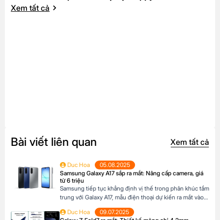
Xem tất cả
Bài viết liên quan
Xem tất cả
Duc Hoa
05.08.2025
Samsung Galaxy A17 sắp ra mắt: Nâng cấp camera, giá
từ 6 triệu
Samsung tiếp tục khẳng định vị thế trong phân khúc tầm
trung với Galaxy A17, mẫu điện thoại dự kiến ra mắt vào
cuối năm 2025 đã xuất hiện trên website các hệ thống
Duc Hoa
09.07.2025
bán lẻ tại Châu Âu. Với những nâng cấp đáng chú ý về