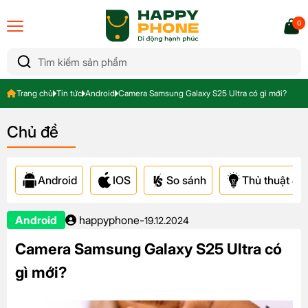
0
Trang chủ
Tin tức
Android
Camera Samsung Galaxy S25 Ultra có gì mới?
Chủ đề
Android
IOS
So sánh
Thủ thuật & A
Android
happyphone
-
19.12.2024
Camera Samsung Galaxy S25 Ultra có
gì mới?