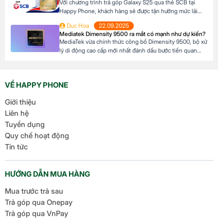
Với chương trình trả góp Galaxy S25 qua thẻ SCB tại
Happy Phone, khách hàng sẽ được tận hưởng mức lãi
suất cực kỳ ưu đãi. Đặc biệt, khách hàng có thể linh hoạt
Duc Hoa
22.09.2025
lựa chọn kỳ hạn trả góp từ 3 đến 12 tháng, phù hợp với
Mediatek Dimensity 9500 ra mắt có mạnh như dự kiến?
khả năng tài chính của mình. Mục […]
MediaTek vừa chính thức công bố Dimensity 9500, bộ xử
lý di động cao cấp mới nhất đánh dấu bước tiến quan
trọng trong dòng sản phẩm flagship của hãng. Với kiến
trúc tiên tiến và các tối ưu hóa tập trung vào hiệu suất,
hiệu quả năng lượng cùng trí tuệ nhân tạo, Dimensity […]
VỀ HAPPY PHONE
Giới thiệu
Liên hệ
Tuyển dụng
Quy chế hoạt động
Tin tức
HƯỚNG DẪN MUA HÀNG
Mua trước trả sau
Trả góp qua Onepay
Trả góp qua VnPay