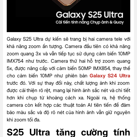
Galaxy S25 Ultra dự kiến sẽ trang bị hai camera tele với
khả năng zoom ấn tượng. Camera đầu tiên có khả năng
zoom quang 3x và vẫn tiếp tục sử dụng cảm biến 10MP
IMX754 như trước. Camera thứ hai hỗ trợ zoom quang
5x, được nâng cấp với cảm biến 50MP IMX854, thay thế
cho cảm biến 10MP như phiên bản
Galaxy S24 Ultra
trước đó. Với sự thay đổi này, chất lượng ảnh khi zoom
được cải thiện rõ rệt, mang lại hình ảnh sắc nét và chi tiết
hơn khi chụp từ khoảng cách xa. Ngoài ra, hệ thống
camera còn kết hợp các thuật toán AI tiên tiến để đảm
bảo màu sắc và độ rõ nét của hình ảnh vẫn giữ nguyên
khi zoom tối đa.
S25 Ultra tăng cường tính