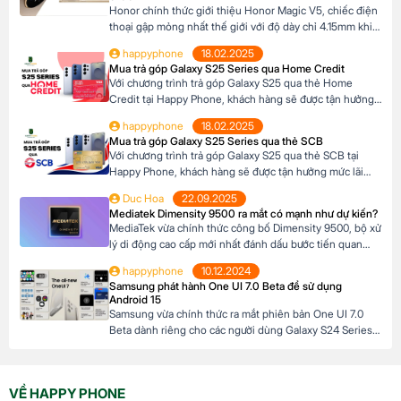
Honor chính thức giới thiệu Honor Magic V5, chiếc điện
thoại gập mỏng nhất thế giới với độ dày chỉ 4.15mm khi
mở và 8.8mm khi gập (phiên bản Trắng Ngà). Với trọng
happyphone
18.02.2025
lượng 217g, pin dung lượng lớn 6100mAh và công nghệ
Mua trả góp Galaxy S25 Series qua Home Credit
AI tiên tiến, Honor Magic V5 định nghĩa lại chuẩn mực
Với chương trình trả góp Galaxy S25 qua thẻ Home
flagship […]
Credit tại Happy Phone, khách hàng sẽ được tận hưởng
mức lãi suất cực kỳ ưu đãi. Đặc biệt, khách hàng có thể
happyphone
18.02.2025
linh hoạt lựa chọn kỳ hạn trả góp từ 3 đến 12 tháng, phù
Mua trả góp Galaxy S25 Series qua thẻ SCB
hợp với khả năng tài chính của mình. […]
Với chương trình trả góp Galaxy S25 qua thẻ SCB tại
Happy Phone, khách hàng sẽ được tận hưởng mức lãi
suất cực kỳ ưu đãi. Đặc biệt, khách hàng có thể linh hoạt
Duc Hoa
22.09.2025
lựa chọn kỳ hạn trả góp từ 3 đến 12 tháng, phù hợp với
Mediatek Dimensity 9500 ra mắt có mạnh như dự kiến?
khả năng tài chính của mình. Mục […]
MediaTek vừa chính thức công bố Dimensity 9500, bộ xử
lý di động cao cấp mới nhất đánh dấu bước tiến quan
trọng trong dòng sản phẩm flagship của hãng. Với kiến
happyphone
10.12.2024
trúc tiên tiến và các tối ưu hóa tập trung vào hiệu suất,
Samsung phát hành One UI 7.0 Beta để sử dụng
hiệu quả năng lượng cùng trí tuệ nhân tạo, Dimensity […]
Android 15
Samsung vừa chính thức ra mắt phiên bản One UI 7.0
Beta dành riêng cho các người dùng Galaxy S24 Series,
mở ra cơ hội trải nghiệm sớm Android 15 trước khi hệ
điều hành này được phát hành chính thức. Đây là một
bước tiến lớn của Samsung khi không chỉ cải tiến giao
VỀ HAPPY PHONE
[…]