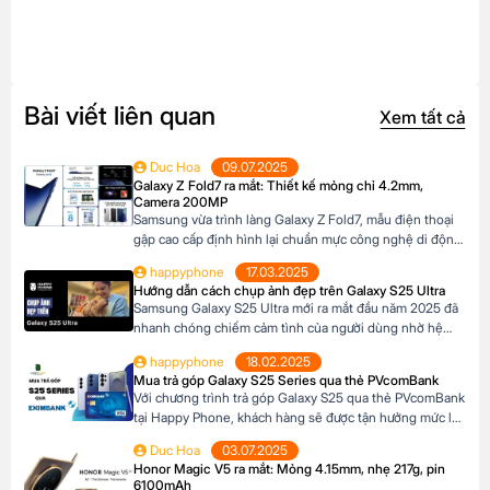
Bài viết liên quan
Xem tất cả
Duc Hoa
09.07.2025
Galaxy Z Fold7 ra mắt: Thiết kế mỏng chỉ 4.2mm,
Camera 200MP
Samsung vừa trình làng Galaxy Z Fold7, mẫu điện thoại
gập cao cấp định hình lại chuẩn mực công nghệ di động.
Với thiết kế siêu mỏng chỉ 4.2mm khi mở ra và camera
happyphone
17.03.2025
200MP sắc nét chưa từng có trên dòng Z Fold, sản phẩm
Hướng dẫn cách chụp ảnh đẹp trên Galaxy S25 Ultra
này không chỉ là một thiết bị công nghệ […]
Samsung Galaxy S25 Ultra mới ra mắt đầu năm 2025 đã
nhanh chóng chiếm cảm tình của người dùng nhờ hệ
thống camera đẳng cấp. Với camera chính lên đến
happyphone
18.02.2025
200MP, khả năng zoom xa ấn tượng và các tính năng
Mua trả góp Galaxy S25 Series qua thẻ PVcomBank
thông minh giúp ghi lại những khoảnh khắc đẹp trong
Với chương trình trả góp Galaxy S25 qua thẻ PVcomBank
cuộc sống. Sau đây […]
tại Happy Phone, khách hàng sẽ được tận hưởng mức lãi
suất cực kỳ ưu đãi. Đặc biệt, khách hàng có thể linh hoạt
Duc Hoa
03.07.2025
lựa chọn kỳ hạn trả góp từ 3 đến 12 tháng, phù hợp với
Honor Magic V5 ra mắt: Mỏng 4.15mm, nhẹ 217g, pin
khả năng tài chính của mình. Mục […]
6100mAh