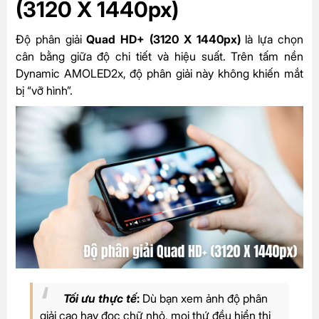
(3
120 X 1440px)
Độ phân giải
Quad HD+ (3
120 X 1440px)
là lựa chọn
cân bằng giữa độ chi tiết và hiệu suất. Trên tấm nền
Dynamic AMOLED2x, độ phân giải này không khiến mắt
bị “vỡ hình”.
Tối ưu thực tế
:
Dù bạn xem ảnh độ phân
giải cao hay đọc chữ nhỏ, mọi thứ đều hiển thị