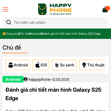
0
Trang chủ
Tin tức
Android
Đánh giá chi tiết màn hình Galaxy S25 Edge
Chủ đề
Android
IOS
So sánh
Thủ thuật & A
Android
happyphone
-
12.05.2025
Đánh giá chi tiết màn hình Galaxy S25
Edge