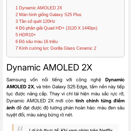
1
Dynamic AMOLED 2X
2
Màn hình giống Galaxy S25 Plus
3
Tần số quét 120Hz
4
Độ phân giải Quad HD+ (3120 X 1440px)
5
HDR10+
6
Độ sâu màu 16 triệu
7
Kính cường lực Gorilla Glass Ceramic 2
Dynamic AMOLED 2X
Samsung vốn nổi tiếng với công nghệ
Dynamic
AMOLED 2X
, và trên Galaxy S25 Edge, tấm nền này tiếp
tục được nâng cấp. Thay vì chỉ tái hiện màu sắc rực rỡ,
Dynamic AMOLED 2X mới còn
tinh chỉnh từng điểm
ảnh
để đạt được độ tương phản hoàn hảo: màu đen sâu
tuyệt đối, màu sáng bừng rõ nét.
Lợi ích thực tế
: Khi xem phim trên Netflix