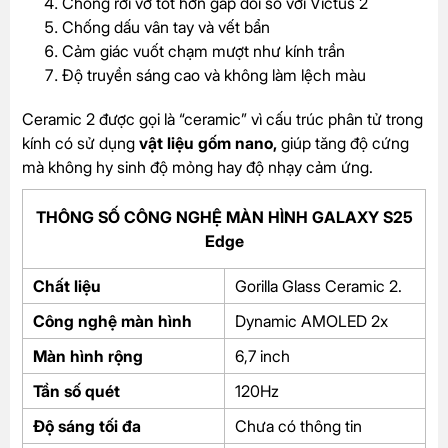
Chống rơi vỡ tốt hơn gấp đôi so với Victus 2
Chống dấu vân tay và vết bẩn
Cảm giác vuốt chạm mượt như kính trần
Độ truyền sáng cao và không làm lệch màu
Ceramic 2 được gọi là “ceramic” vì cấu trúc phân tử trong
kính có sử dụng
vật liệu gốm nano,
giúp tăng độ cứng
mà không hy sinh độ mỏng hay độ nhạy cảm ứng.
THÔNG SỐ CÔNG NGHỆ MÀN HÌNH GALAXY S25
Edge
Chất liệu
Gorilla Glass Ceramic 2.
Công nghệ màn hình
Dynamic AMOLED 2x
Màn hình rộng
6,7 inch
Tần số quét
120Hz
Độ sáng tối đa
Chưa có thông tin