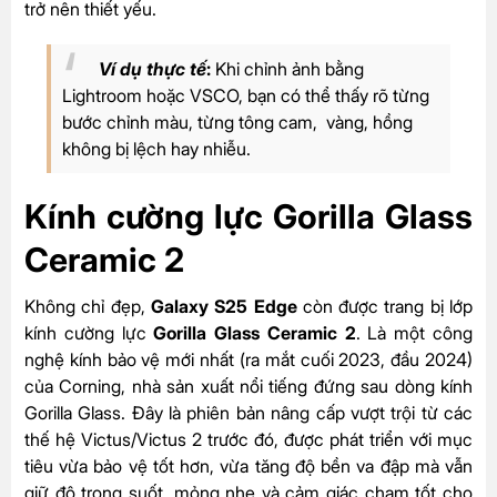
trở nên thiết yếu.
Ví dụ thực tế
:
Khi chỉnh ảnh bằng
Lightroom hoặc VSCO, bạn có thể thấy rõ từng
bước chỉnh màu, từng tông cam, vàng, hồng
không bị lệch hay nhiễu.
Kính cường lực Gorilla Glass
Ceramic 2
Không chỉ đẹp,
Galaxy S25 Edge
còn được trang bị lớp
kính cường lực
Gorilla Glass Ceramic 2
. Là một công
nghệ kính bảo vệ mới nhất (ra mắt cuối 2023, đầu 2024)
của Corning, nhà sản xuất nổi tiếng đứng sau dòng kính
Gorilla Glass. Đây là phiên bản nâng cấp vượt trội từ các
thế hệ Victus/Victus 2 trước đó, được phát triển với mục
tiêu vừa bảo vệ tốt hơn, vừa tăng độ bền va đập mà vẫn
giữ độ trong suốt, mỏng nhẹ và cảm giác chạm tốt cho