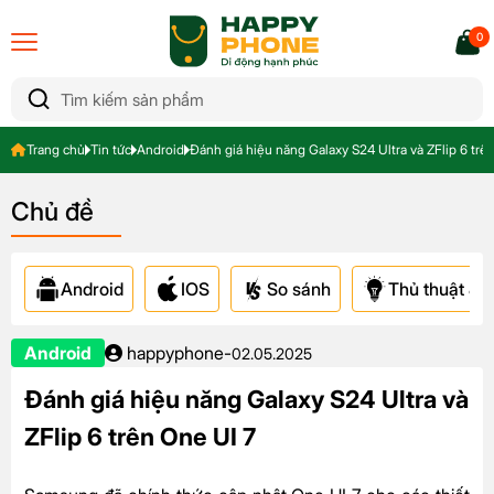
0
Trang chủ
Tin tức
Android
Đánh giá hiệu năng Galaxy S24 Ultra và ZFlip 6 trê
Chủ đề
Android
IOS
So sánh
Thủ thuật & A
Android
happyphone
-
02.05.2025
Đánh giá hiệu năng Galaxy S24 Ultra và
ZFlip 6 trên One UI 7