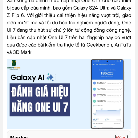
Samsung đã chính thức cập nhật One UI 7 cho các thiết
bị cao cấp của mình, bao gồm Galaxy S24 Ultra và Galaxy
Z Flip 6. Với giới thiệu cải thiện hiệu năng vượt trội, giao
diện mượt mà và tối ưu hóa trải nghiệm người dùng, One
UI 7 đang thu hút sự chú ý lớn từ cộng đồng công nghệ.
Liệu bản cập nhật One UI 7 trên hai flagship này có vượt
qua được các bài kiểm tra thực tế từ Geekbench, AnTuTu
và 3D Mark.
Mục lục
[
Đóng
]