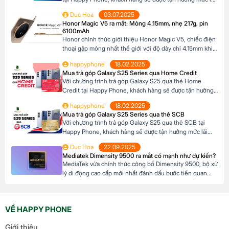
suất cực kỳ ưu đãi. Đặc biệt, khách hàng có thể linh hoạt
Duc Hoa
03.07.2025
lựa chọn kỳ hạn trả góp từ 3 đến 12 tháng, phù hợp với
Honor Magic V5 ra mắt: Mỏng 4.15mm, nhẹ 217g, pin
khả năng tài chính của mình. Mục […]
6100mAh
Honor chính thức giới thiệu Honor Magic V5, chiếc điện
thoại gập mỏng nhất thế giới với độ dày chỉ 4.15mm khi
mở và 8.8mm khi gập (phiên bản Trắng Ngà). Với trọng
happyphone
18.02.2025
lượng 217g, pin dung lượng lớn 6100mAh và công nghệ
Mua trả góp Galaxy S25 Series qua Home Credit
AI tiên tiến, Honor Magic V5 định nghĩa lại chuẩn mực
Với chương trình trả góp Galaxy S25 qua thẻ Home
flagship […]
Credit tại Happy Phone, khách hàng sẽ được tận hưởng
mức lãi suất cực kỳ ưu đãi. Đặc biệt, khách hàng có thể
happyphone
18.02.2025
linh hoạt lựa chọn kỳ hạn trả góp từ 3 đến 12 tháng, phù
Mua trả góp Galaxy S25 Series qua thẻ SCB
hợp với khả năng tài chính của mình. […]
Với chương trình trả góp Galaxy S25 qua thẻ SCB tại
Happy Phone, khách hàng sẽ được tận hưởng mức lãi
suất cực kỳ ưu đãi. Đặc biệt, khách hàng có thể linh hoạt
Duc Hoa
22.09.2025
lựa chọn kỳ hạn trả góp từ 3 đến 12 tháng, phù hợp với
Mediatek Dimensity 9500 ra mắt có mạnh như dự kiến?
khả năng tài chính của mình. Mục […]
MediaTek vừa chính thức công bố Dimensity 9500, bộ xử
lý di động cao cấp mới nhất đánh dấu bước tiến quan
trọng trong dòng sản phẩm flagship của hãng. Với kiến
trúc tiên tiến và các tối ưu hóa tập trung vào hiệu suất,
hiệu quả năng lượng cùng trí tuệ nhân tạo, Dimensity […]
VỀ HAPPY PHONE
Giới thiệu