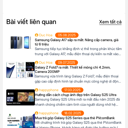
Bài viết liên quan
Xem tất cả
Duc Hoa
05.08.2025
Samsung Galaxy A17 sắp ra mắt: Nâng cấp camera, giá
từ 6 triệu
Samsung tiếp tục khẳng định vị thế trong phân khúc tầm
trung với Galaxy A17, mẫu điện thoại dự kiến ra mắt vào
cuối năm 2025 đã xuất hiện trên website các hệ thống
Duc Hoa
09.07.2025
bán lẻ tại Châu Âu. Với những nâng cấp đáng chú ý về
Galaxy Z Fold7 ra mắt: Thiết kế mỏng chỉ 4.2mm,
camera, hiệu năng và thiết kế, Galaxy A17 […]
Camera 200MP
Samsung vừa trình làng Galaxy Z Fold7, mẫu điện thoại
gập cao cấp định hình lại chuẩn mực công nghệ di động.
Với thiết kế siêu mỏng chỉ 4.2mm khi mở ra và camera
happyphone
17.03.2025
200MP sắc nét chưa từng có trên dòng Z Fold, sản phẩm
Hướng dẫn cách chụp ảnh đẹp trên Galaxy S25 Ultra
này không chỉ là một thiết bị công nghệ […]
Samsung Galaxy S25 Ultra mới ra mắt đầu năm 2025 đã
nhanh chóng chiếm cảm tình của người dùng nhờ hệ
thống camera đẳng cấp. Với camera chính lên đến
happyphone
18.02.2025
200MP, khả năng zoom xa ấn tượng và các tính năng
Mua trả góp Galaxy S25 Series qua thẻ PVcomBank
thông minh giúp ghi lại những khoảnh khắc đẹp trong
Với chương trình trả góp Galaxy S25 qua thẻ PVcomBank
cuộc sống. Sau đây […]
tại Happy Phone, khách hàng sẽ được tận hưởng mức lãi