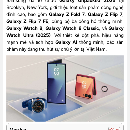
Samsung đã tổ chức
Galaxy Unpacked 2025
tại
Brooklyn, New York, giới thiệu loạt sản phẩm công nghệ
đỉnh cao, bao gồm
Galaxy Z Fold 7
,
Galaxy Z Flip 7
,
Galaxy Z Flip 7 FE
, cùng bộ ba đồng hồ thông minh:
Galaxy Watch 8
,
Galaxy Watch 8 Classic
, và
Galaxy
Watch Ultra (2025)
. Với thiết kế đột phá, hiệu năng
mạnh mẽ và tích hợp
Galaxy AI
thông minh, các sản
phẩm này đang thu hút sự chú ý lớn tại Việt Nam.
Mục lục
[
Đóng
]