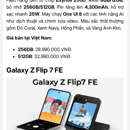
Hiệu năng đến từ chip
Exynos 2500
, RAM
8GB/12GB
,
bộ nhớ
256GB/512GB
. Pin tăng lên
4,300mAh
, hỗ trợ
sạc nhanh
25W
. Máy chạy
One UI 8
với các tính năng AI
như dịch thuật và chỉnh sửa video. Màu sắc thời thượng
gồm Đỏ Coral, Xanh Navy, Hồng Phấn, và Vàng Ánh Kim.
Giá bán tại Việt Nam
:
256GB
: 28.990.000 VNĐ
512GB
: 32.990.000 VNĐ
Galaxy Z Flip 7 FE