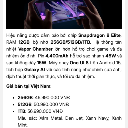
Hiệu năng được đảm bảo bởi chip
Snapdragon 8 Elite
,
RAM
12GB
, bộ nhớ
256GB/512GB/1TB
. Hệ thống tản
nhiệt
Vapor Chamber
lớn hơn hỗ trợ chơi game và đa
nhiệm ổn định. Pin
4,400mAh
hỗ trợ sạc nhanh
45W
và
sạc không dây
15W
. Máy chạy
One UI 8
trên Android 15,
tích hợp
Galaxy AI
với các tính năng như chỉnh sửa ảnh,
dịch thuật thời gian thực, và tối ưu đa nhiệm.
Giá bán tại Việt Nam
:
256GB
: 46.990.000 VNĐ
512GB
: 50.990.000 VNĐ
1TB
: 56.990.000 VNĐ
Màu sắc: Xám Metal, Đen Jet, Xanh Navy, Xanh
Mint.