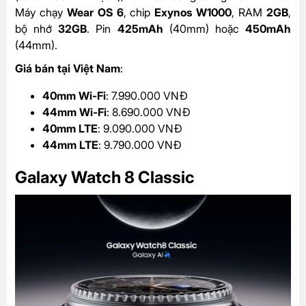
Máy chạy
Wear OS 6
, chip
Exynos W1000
, RAM
2GB
,
bộ nhớ
32GB
. Pin
425mAh
(40mm) hoặc
450mAh
(44mm).
Giá bán tại Việt Nam
:
40mm Wi-Fi
: 7.990.000 VNĐ
44mm Wi-Fi
: 8.690.000 VNĐ
40mm LTE
: 9.090.000 VNĐ
44mm LTE
: 9.790.000 VNĐ
Galaxy Watch 8 Classic