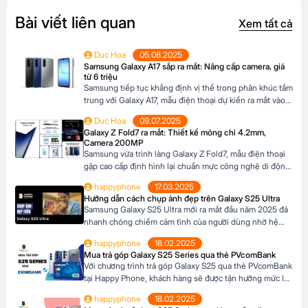
Bài viết liên quan
Xem tất cả
Duc Hoa
05.08.2025
Samsung Galaxy A17 sắp ra mắt: Nâng cấp camera, giá
từ 6 triệu
Samsung tiếp tục khẳng định vị thế trong phân khúc tầm
trung với Galaxy A17, mẫu điện thoại dự kiến ra mắt vào
cuối năm 2025 đã xuất hiện trên website các hệ thống
Duc Hoa
09.07.2025
bán lẻ tại Châu Âu. Với những nâng cấp đáng chú ý về
Galaxy Z Fold7 ra mắt: Thiết kế mỏng chỉ 4.2mm,
camera, hiệu năng và thiết kế, Galaxy A17 […]
Camera 200MP
Samsung vừa trình làng Galaxy Z Fold7, mẫu điện thoại
gập cao cấp định hình lại chuẩn mực công nghệ di động.
Với thiết kế siêu mỏng chỉ 4.2mm khi mở ra và camera
happyphone
17.03.2025
200MP sắc nét chưa từng có trên dòng Z Fold, sản phẩm
Hướng dẫn cách chụp ảnh đẹp trên Galaxy S25 Ultra
này không chỉ là một thiết bị công nghệ […]
Samsung Galaxy S25 Ultra mới ra mắt đầu năm 2025 đã
nhanh chóng chiếm cảm tình của người dùng nhờ hệ
thống camera đẳng cấp. Với camera chính lên đến
happyphone
18.02.2025
200MP, khả năng zoom xa ấn tượng và các tính năng
Mua trả góp Galaxy S25 Series qua thẻ PVcomBank
thông minh giúp ghi lại những khoảnh khắc đẹp trong
Với chương trình trả góp Galaxy S25 qua thẻ PVcomBank
cuộc sống. Sau đây […]
tại Happy Phone, khách hàng sẽ được tận hưởng mức lãi
suất cực kỳ ưu đãi. Đặc biệt, khách hàng có thể linh hoạt
happyphone
18.02.2025
lựa chọn kỳ hạn trả góp từ 3 đến 12 tháng, phù hợp với