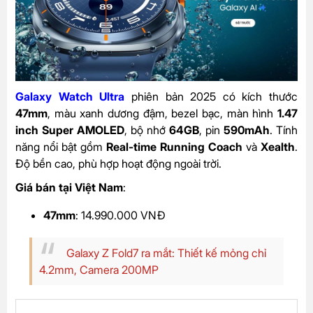
Galaxy Watch Ultra
phiên bản 2025 có kích thước
47mm
, màu xanh dương đậm, bezel bạc, màn hình
1.47
inch Super AMOLED
, bộ nhớ
64GB
, pin
590mAh
. Tính
năng nổi bật gồm
Real-time Running Coach
và
Xealth
.
Độ bền cao, phù hợp hoạt động ngoài trời.
Giá bán tại Việt Nam
:
47mm
: 14.990.000 VNĐ
Galaxy Z Fold7 ra mắt: Thiết kế mỏng chỉ
4.2mm, Camera 200MP