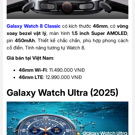
Galaxy Watch 8 Classic
có kích thước
46mm
, có
vòng
xoay bezel vật lý
, màn hình
1.5 inch Super AMOLED
,
pin
450mAh
. Thiết kế chắc chắn, phù hợp phong cách
cổ điển. Tính năng tương tự Watch 8.
Giá bán tại Việt Nam
:
46mm Wi-Fi
: 11.490.000 VNĐ
46mm LTE
: 12.990.000 VNĐ
Galaxy Watch Ultra (2025)