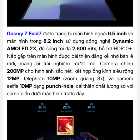
Galaxy Z Fold7
được trang bị màn hình ngoài
6.5 inch
và
màn hình trong
8.2 inch
sử dụng công nghệ
Dynamic
AMOLED 2X
, độ sáng tối đa
2,600 nits
, hỗ trợ HDR10+.
Nếp gấp trên màn hình được cải thiện đáng kể nhờ bản lề
mới, mang lại trải nghiệm mượt mà. Camera chính
200MP
cho hình ảnh sắc nét, kết hợp ống kính siêu rộng
12MP
, telephoto
10MP
(zoom quang 3x), và camera
selfie
10MP
dạng
punch-hole
, cải thiện chất lượng so với
camera ẩn dưới màn hình trước đây.