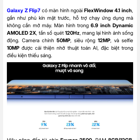
Galaxy Z Flip7
có màn hình ngoài
FlexWindow 4.1 inch
,
gần như phủ kín mặt trước, hỗ trợ chạy ứng dụng mà
không cần mở máy. Màn hình trong
6.9 inch Dynamic
AMOLED 2X
, tần số quét
120Hz
, mang lại hình ảnh sống
động. Camera chính
50MP
, siêu rộng
12MP
, và selfie
10MP
được cải thiện nhờ thuật toán AI, đặc biệt trong
điều kiện thiếu sáng.