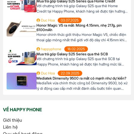
Mua trả góp Galaxy S25 Series qua Home Credit
khả năng tài chính của mình. Mục […]
Với chương trình trả góp Galaxy S25 qua thẻ Home
Credit tại Happy Phone, khách hàng sẽ được tận hưởng
mức lãi suất cực kỳ ưu đãi. Đặc biệt, khách hàng có thể
Duc Hoa
03.07.2025
linh hoạt lựa chọn kỳ hạn trả góp từ 3 đến 12 tháng, phù
Honor Magic V5 ra mắt: Mỏng 4.15mm, nhẹ 217g, pin
hợp với khả năng tài chính của mình. […]
6100mAh
Honor chính thức giới thiệu Honor Magic V5, chiếc điện
thoại gập mỏng nhất thế giới với độ dày chỉ 4.15mm khi
mở và 8.8mm khi gập (phiên bản Trắng Ngà). Với trọng
happyphone
18.02.2025
lượng 217g, pin dung lượng lớn 6100mAh và công nghệ
Mua trả góp Galaxy S25 Series qua thẻ SCB
AI tiên tiến, Honor Magic V5 định nghĩa lại chuẩn mực
Với chương trình trả góp Galaxy S25 qua thẻ SCB tại
flagship […]
Happy Phone, khách hàng sẽ được tận hưởng mức lãi
suất cực kỳ ưu đãi. Đặc biệt, khách hàng có thể linh hoạt
Duc Hoa
22.09.2025
lựa chọn kỳ hạn trả góp từ 3 đến 12 tháng, phù hợp với
Mediatek Dimensity 9500 ra mắt có mạnh như dự kiến?
khả năng tài chính của mình. Mục […]
MediaTek vừa chính thức công bố Dimensity 9500, bộ xử
lý di động cao cấp mới nhất đánh dấu bước tiến quan
trọng trong dòng sản phẩm flagship của hãng. Với kiến
trúc tiên tiến và các tối ưu hóa tập trung vào hiệu suất,
hiệu quả năng lượng cùng trí tuệ nhân tạo, Dimensity […]
VỀ HAPPY PHONE
Giới thiệu
Liên hệ
Quy chế hoạt động