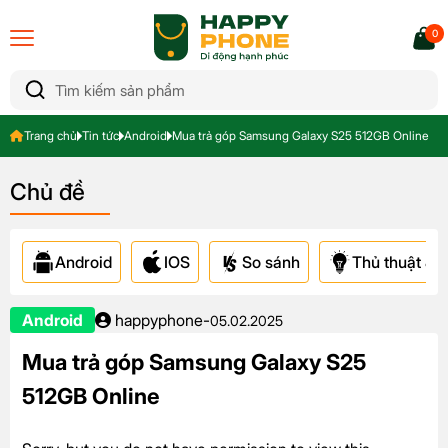
0
Trang chủ
Tin tức
Android
Mua trả góp Samsung Galaxy S25 512GB Online
Chủ đề
Android
IOS
So sánh
Thủ thuật & A
Android
happyphone
-
05.02.2025
Mua trả góp Samsung Galaxy S25
512GB Online