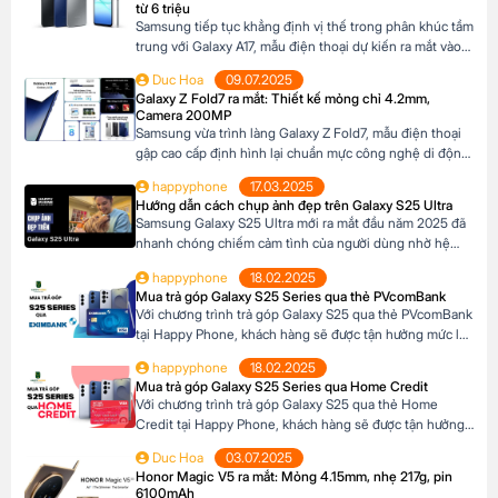
từ 6 triệu
Samsung tiếp tục khẳng định vị thế trong phân khúc tầm
trung với Galaxy A17, mẫu điện thoại dự kiến ra mắt vào
cuối năm 2025 đã xuất hiện trên website các hệ thống
Duc Hoa
09.07.2025
bán lẻ tại Châu Âu. Với những nâng cấp đáng chú ý về
Galaxy Z Fold7 ra mắt: Thiết kế mỏng chỉ 4.2mm,
camera, hiệu năng và thiết kế, Galaxy A17 […]
Camera 200MP
Samsung vừa trình làng Galaxy Z Fold7, mẫu điện thoại
gập cao cấp định hình lại chuẩn mực công nghệ di động.
Với thiết kế siêu mỏng chỉ 4.2mm khi mở ra và camera
happyphone
17.03.2025
200MP sắc nét chưa từng có trên dòng Z Fold, sản phẩm
Hướng dẫn cách chụp ảnh đẹp trên Galaxy S25 Ultra
này không chỉ là một thiết bị công nghệ […]
Samsung Galaxy S25 Ultra mới ra mắt đầu năm 2025 đã
nhanh chóng chiếm cảm tình của người dùng nhờ hệ
thống camera đẳng cấp. Với camera chính lên đến
happyphone
18.02.2025
200MP, khả năng zoom xa ấn tượng và các tính năng
Mua trả góp Galaxy S25 Series qua thẻ PVcomBank
thông minh giúp ghi lại những khoảnh khắc đẹp trong
Với chương trình trả góp Galaxy S25 qua thẻ PVcomBank
cuộc sống. Sau đây […]
tại Happy Phone, khách hàng sẽ được tận hưởng mức lãi
suất cực kỳ ưu đãi. Đặc biệt, khách hàng có thể linh hoạt
happyphone
18.02.2025
lựa chọn kỳ hạn trả góp từ 3 đến 12 tháng, phù hợp với
Mua trả góp Galaxy S25 Series qua Home Credit
khả năng tài chính của mình. Mục […]
Với chương trình trả góp Galaxy S25 qua thẻ Home
Credit tại Happy Phone, khách hàng sẽ được tận hưởng
mức lãi suất cực kỳ ưu đãi. Đặc biệt, khách hàng có thể
Duc Hoa
03.07.2025
linh hoạt lựa chọn kỳ hạn trả góp từ 3 đến 12 tháng, phù
Honor Magic V5 ra mắt: Mỏng 4.15mm, nhẹ 217g, pin
hợp với khả năng tài chính của mình. […]
6100mAh