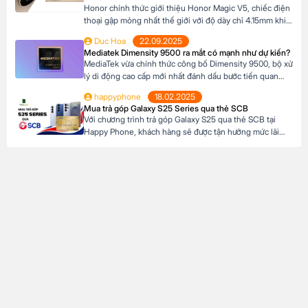
Honor chính thức giới thiệu Honor Magic V5, chiếc điện
thoại gập mỏng nhất thế giới với độ dày chỉ 4.15mm khi
mở và 8.8mm khi gập (phiên bản Trắng Ngà). Với trọng
Duc Hoa
22.09.2025
lượng 217g, pin dung lượng lớn 6100mAh và công nghệ
Mediatek Dimensity 9500 ra mắt có mạnh như dự kiến?
AI tiên tiến, Honor Magic V5 định nghĩa lại chuẩn mực
MediaTek vừa chính thức công bố Dimensity 9500, bộ xử
flagship […]
lý di động cao cấp mới nhất đánh dấu bước tiến quan
trọng trong dòng sản phẩm flagship của hãng. Với kiến
happyphone
18.02.2025
trúc tiên tiến và các tối ưu hóa tập trung vào hiệu suất,
Mua trả góp Galaxy S25 Series qua thẻ SCB
hiệu quả năng lượng cùng trí tuệ nhân tạo, Dimensity […]
Với chương trình trả góp Galaxy S25 qua thẻ SCB tại
Happy Phone, khách hàng sẽ được tận hưởng mức lãi
suất cực kỳ ưu đãi. Đặc biệt, khách hàng có thể linh hoạt
lựa chọn kỳ hạn trả góp từ 3 đến 12 tháng, phù hợp với
khả năng tài chính của mình. Mục […]