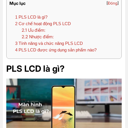
Mục lục
[
Đóng
]
1
PLS LCD là gì?
2
Cơ chế hoạt động PLS LCD
2.1
Ưu điểm:
2.2
Nhược điểm:
3
Tính năng và chức năng PLS LCD
4
PLS LCD được ứng dụng sản phẩm nào?
PLS LCD là gì?