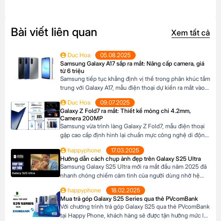
Bài viết liên quan
Xem tất cả
Duc Hoa
05.08.2025
Samsung Galaxy A17 sắp ra mắt: Nâng cấp camera, giá
từ 6 triệu
Samsung tiếp tục khẳng định vị thế trong phân khúc tầm
trung với Galaxy A17, mẫu điện thoại dự kiến ra mắt vào
cuối năm 2025 đã xuất hiện trên website các hệ thống
Duc Hoa
09.07.2025
bán lẻ tại Châu Âu. Với những nâng cấp đáng chú ý về
Galaxy Z Fold7 ra mắt: Thiết kế mỏng chỉ 4.2mm,
camera, hiệu năng và thiết kế, Galaxy A17 […]
Camera 200MP
Samsung vừa trình làng Galaxy Z Fold7, mẫu điện thoại
gập cao cấp định hình lại chuẩn mực công nghệ di động.
Với thiết kế siêu mỏng chỉ 4.2mm khi mở ra và camera
happyphone
17.03.2025
200MP sắc nét chưa từng có trên dòng Z Fold, sản phẩm
Hướng dẫn cách chụp ảnh đẹp trên Galaxy S25 Ultra
này không chỉ là một thiết bị công nghệ […]
Samsung Galaxy S25 Ultra mới ra mắt đầu năm 2025 đã
nhanh chóng chiếm cảm tình của người dùng nhờ hệ
thống camera đẳng cấp. Với camera chính lên đến
happyphone
18.02.2025
200MP, khả năng zoom xa ấn tượng và các tính năng
Mua trả góp Galaxy S25 Series qua thẻ PVcomBank
thông minh giúp ghi lại những khoảnh khắc đẹp trong
Với chương trình trả góp Galaxy S25 qua thẻ PVcomBank
cuộc sống. Sau đây […]
tại Happy Phone, khách hàng sẽ được tận hưởng mức lãi