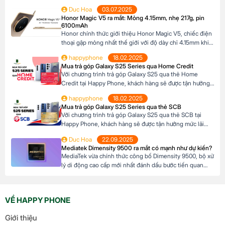
suất cực kỳ ưu đãi. Đặc biệt, khách hàng có thể linh hoạt
Duc Hoa
03.07.2025
lựa chọn kỳ hạn trả góp từ 3 đến 12 tháng, phù hợp với
Honor Magic V5 ra mắt: Mỏng 4.15mm, nhẹ 217g, pin
khả năng tài chính của mình. Mục […]
6100mAh
Honor chính thức giới thiệu Honor Magic V5, chiếc điện
thoại gập mỏng nhất thế giới với độ dày chỉ 4.15mm khi
mở và 8.8mm khi gập (phiên bản Trắng Ngà). Với trọng
happyphone
18.02.2025
lượng 217g, pin dung lượng lớn 6100mAh và công nghệ
Mua trả góp Galaxy S25 Series qua Home Credit
AI tiên tiến, Honor Magic V5 định nghĩa lại chuẩn mực
Với chương trình trả góp Galaxy S25 qua thẻ Home
flagship […]
Credit tại Happy Phone, khách hàng sẽ được tận hưởng
mức lãi suất cực kỳ ưu đãi. Đặc biệt, khách hàng có thể
happyphone
18.02.2025
linh hoạt lựa chọn kỳ hạn trả góp từ 3 đến 12 tháng, phù
Mua trả góp Galaxy S25 Series qua thẻ SCB
hợp với khả năng tài chính của mình. […]
Với chương trình trả góp Galaxy S25 qua thẻ SCB tại
Happy Phone, khách hàng sẽ được tận hưởng mức lãi
suất cực kỳ ưu đãi. Đặc biệt, khách hàng có thể linh hoạt
Duc Hoa
22.09.2025
lựa chọn kỳ hạn trả góp từ 3 đến 12 tháng, phù hợp với
Mediatek Dimensity 9500 ra mắt có mạnh như dự kiến?
khả năng tài chính của mình. Mục […]
MediaTek vừa chính thức công bố Dimensity 9500, bộ xử
lý di động cao cấp mới nhất đánh dấu bước tiến quan
trọng trong dòng sản phẩm flagship của hãng. Với kiến
trúc tiên tiến và các tối ưu hóa tập trung vào hiệu suất,
hiệu quả năng lượng cùng trí tuệ nhân tạo, Dimensity […]
VỀ HAPPY PHONE
Giới thiệu