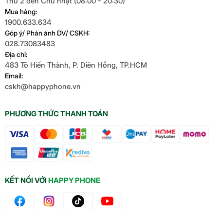
Thứ 2 đến Chủ nhật (08:00 - 20:30)
Mua hàng:
1900.633.634
Góp ý/ Phản ánh DV/ CSKH:
028.73083483
Địa chỉ:
483 Tô Hiến Thành, P. Diên Hồng, TP.HCM
Email:
cskh@happyphone.vn
PHƯƠNG THỨC THANH TOÁN
KẾT NỐI VỚI
HAPPY PHONE