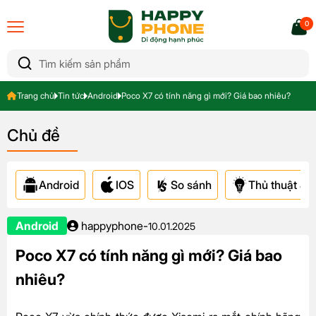
0
Trang chủ
Tin tức
Android
Poco X7 có tính năng gì mới? Giá bao nhiêu?
Chủ đề
Android
IOS
So sánh
Thủ thuật & A
Android
happyphone
-
10.01.2025
Poco X7 có tính năng gì mới? Giá bao
nhiêu?