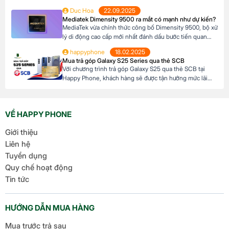
mở và 8.8mm khi gập (phiên bản Trắng Ngà). Với trọng
Duc Hoa
22.09.2025
lượng 217g, pin dung lượng lớn 6100mAh và công nghệ
Mediatek Dimensity 9500 ra mắt có mạnh như dự kiến?
AI tiên tiến, Honor Magic V5 định nghĩa lại chuẩn mực
MediaTek vừa chính thức công bố Dimensity 9500, bộ xử
flagship […]
lý di động cao cấp mới nhất đánh dấu bước tiến quan
trọng trong dòng sản phẩm flagship của hãng. Với kiến
happyphone
18.02.2025
trúc tiên tiến và các tối ưu hóa tập trung vào hiệu suất,
Mua trả góp Galaxy S25 Series qua thẻ SCB
hiệu quả năng lượng cùng trí tuệ nhân tạo, Dimensity […]
Với chương trình trả góp Galaxy S25 qua thẻ SCB tại
Happy Phone, khách hàng sẽ được tận hưởng mức lãi
suất cực kỳ ưu đãi. Đặc biệt, khách hàng có thể linh hoạt
lựa chọn kỳ hạn trả góp từ 3 đến 12 tháng, phù hợp với
khả năng tài chính của mình. Mục […]
VỀ HAPPY PHONE
Giới thiệu
Liên hệ
Tuyển dụng
Quy chế hoạt động
Tin tức
HƯỚNG DẪN MUA HÀNG
Mua trước trả sau