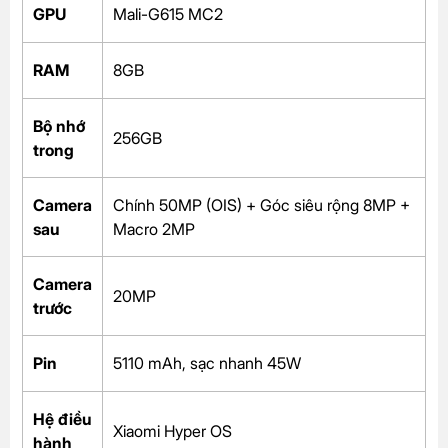
GPU
Mali-G615 MC2
RAM
8GB
Bộ nhớ
256GB
trong
Camera
Chính 50MP (OIS) + Góc siêu rộng 8MP +
sau
Macro 2MP
Camera
20MP
trước
Pin
5110 mAh, sạc nhanh 45W
Hệ điều
Xiaomi Hyper OS
hành