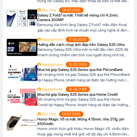
trung với Galaxy A17, mẫu điện thoại dự kiến ra mắt vào
cuối năm 2025 đã xuất hiện trên website các hệ thống
Duc Hoa
09.07.2025
bán lẻ tại Châu Âu. Với những nâng cấp đáng chú ý về
Galaxy Z Fold7 ra mắt: Thiết kế mỏng chỉ 4.2mm,
camera, hiệu năng và thiết kế, Galaxy A17 […]
Camera 200MP
Samsung vừa trình làng Galaxy Z Fold7, mẫu điện thoại
gập cao cấp định hình lại chuẩn mực công nghệ di động.
Với thiết kế siêu mỏng chỉ 4.2mm khi mở ra và camera
happyphone
17.03.2025
200MP sắc nét chưa từng có trên dòng Z Fold, sản phẩm
Hướng dẫn cách chụp ảnh đẹp trên Galaxy S25 Ultra
này không chỉ là một thiết bị công nghệ […]
Samsung Galaxy S25 Ultra mới ra mắt đầu năm 2025 đã
nhanh chóng chiếm cảm tình của người dùng nhờ hệ
thống camera đẳng cấp. Với camera chính lên đến
happyphone
18.02.2025
200MP, khả năng zoom xa ấn tượng và các tính năng
Mua trả góp Galaxy S25 Series qua thẻ PVcomBank
thông minh giúp ghi lại những khoảnh khắc đẹp trong
Với chương trình trả góp Galaxy S25 qua thẻ PVcomBank
cuộc sống. Sau đây […]
tại Happy Phone, khách hàng sẽ được tận hưởng mức lãi
suất cực kỳ ưu đãi. Đặc biệt, khách hàng có thể linh hoạt
happyphone
18.02.2025
lựa chọn kỳ hạn trả góp từ 3 đến 12 tháng, phù hợp với
Mua trả góp Galaxy S25 Series qua Home Credit
khả năng tài chính của mình. Mục […]
Với chương trình trả góp Galaxy S25 qua thẻ Home
Credit tại Happy Phone, khách hàng sẽ được tận hưởng
mức lãi suất cực kỳ ưu đãi. Đặc biệt, khách hàng có thể
Duc Hoa
03.07.2025
linh hoạt lựa chọn kỳ hạn trả góp từ 3 đến 12 tháng, phù
Honor Magic V5 ra mắt: Mỏng 4.15mm, nhẹ 217g, pin
hợp với khả năng tài chính của mình. […]
6100mAh
Honor chính thức giới thiệu Honor Magic V5, chiếc điện
thoại gập mỏng nhất thế giới với độ dày chỉ 4.15mm khi