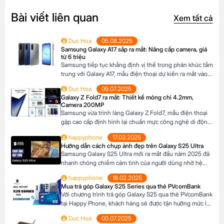
Bài viết liên quan
Xem tất cả
Duc Hoa
05.08.2025
Samsung Galaxy A17 sắp ra mắt: Nâng cấp camera, giá
từ 6 triệu
Samsung tiếp tục khẳng định vị thế trong phân khúc tầm
trung với Galaxy A17, mẫu điện thoại dự kiến ra mắt vào
cuối năm 2025 đã xuất hiện trên website các hệ thống
Duc Hoa
09.07.2025
bán lẻ tại Châu Âu. Với những nâng cấp đáng chú ý về
Galaxy Z Fold7 ra mắt: Thiết kế mỏng chỉ 4.2mm,
camera, hiệu năng và thiết kế, Galaxy A17 […]
Camera 200MP
Samsung vừa trình làng Galaxy Z Fold7, mẫu điện thoại
gập cao cấp định hình lại chuẩn mực công nghệ di động.
Với thiết kế siêu mỏng chỉ 4.2mm khi mở ra và camera
happyphone
17.03.2025
200MP sắc nét chưa từng có trên dòng Z Fold, sản phẩm
Hướng dẫn cách chụp ảnh đẹp trên Galaxy S25 Ultra
này không chỉ là một thiết bị công nghệ […]
Samsung Galaxy S25 Ultra mới ra mắt đầu năm 2025 đã
nhanh chóng chiếm cảm tình của người dùng nhờ hệ
thống camera đẳng cấp. Với camera chính lên đến
happyphone
18.02.2025
200MP, khả năng zoom xa ấn tượng và các tính năng
Mua trả góp Galaxy S25 Series qua thẻ PVcomBank
thông minh giúp ghi lại những khoảnh khắc đẹp trong
Với chương trình trả góp Galaxy S25 qua thẻ PVcomBank
cuộc sống. Sau đây […]
tại Happy Phone, khách hàng sẽ được tận hưởng mức lãi
suất cực kỳ ưu đãi. Đặc biệt, khách hàng có thể linh hoạt
Duc Hoa
03.07.2025
lựa chọn kỳ hạn trả góp từ 3 đến 12 tháng, phù hợp với