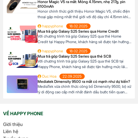
Honor Magic V5 ra mắt: Mỏng 4.15mm, nhẹ 217g, pin
khả năng tài chính của mình. Mục […]
6100mAh
Honor chính thức giới thiệu Honor Magic V5, chiếc điện
thoại gập mỏng nhất thế giới với độ dày chỉ 4.15mm khi
mở và 8.8mm khi gập (phiên bản Trắng Ngà). Với trọng
happyphone
18.02.2025
lượng 217g, pin dung lượng lớn 6100mAh và công nghệ
Mua trả góp Galaxy S25 Series qua Home Credit
AI tiên tiến, Honor Magic V5 định nghĩa lại chuẩn mực
Với chương trình trả góp Galaxy S25 qua thẻ Home
flagship […]
Credit tại Happy Phone, khách hàng sẽ được tận hưởng
mức lãi suất cực kỳ ưu đãi. Đặc biệt, khách hàng có thể
happyphone
18.02.2025
linh hoạt lựa chọn kỳ hạn trả góp từ 3 đến 12 tháng, phù
Mua trả góp Galaxy S25 Series qua thẻ SCB
hợp với khả năng tài chính của mình. […]
Với chương trình trả góp Galaxy S25 qua thẻ SCB tại
Happy Phone, khách hàng sẽ được tận hưởng mức lãi
suất cực kỳ ưu đãi. Đặc biệt, khách hàng có thể linh hoạt
Duc Hoa
22.09.2025
lựa chọn kỳ hạn trả góp từ 3 đến 12 tháng, phù hợp với
Mediatek Dimensity 9500 ra mắt có mạnh như dự kiến?
khả năng tài chính của mình. Mục […]
MediaTek vừa chính thức công bố Dimensity 9500, bộ xử
lý di động cao cấp mới nhất đánh dấu bước tiến quan
trọng trong dòng sản phẩm flagship của hãng. Với kiến
trúc tiên tiến và các tối ưu hóa tập trung vào hiệu suất,
hiệu quả năng lượng cùng trí tuệ nhân tạo, Dimensity […]
VỀ HAPPY PHONE
Giới thiệu
Liên hệ