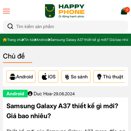
0
Trang chủ
Tin tức
Android
Samsung Galaxy A37 thiết kế gì mới? Giá bao nhiê
Chủ đề
Android
IOS
So sánh
Thủ thuật & A
Android
Duc Hoa
-
29.06.2024
Samsung Galaxy A37 thiết kế gì mới?
Giá bao nhiêu?