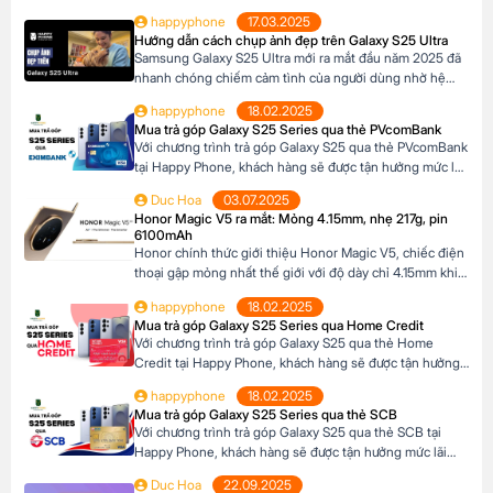
Với thiết kế siêu mỏng chỉ 4.2mm khi mở ra và camera
happyphone
17.03.2025
200MP sắc nét chưa từng có trên dòng Z Fold, sản phẩm
Hướng dẫn cách chụp ảnh đẹp trên Galaxy S25 Ultra
này không chỉ là một thiết bị công nghệ […]
Samsung Galaxy S25 Ultra mới ra mắt đầu năm 2025 đã
nhanh chóng chiếm cảm tình của người dùng nhờ hệ
thống camera đẳng cấp. Với camera chính lên đến
happyphone
18.02.2025
200MP, khả năng zoom xa ấn tượng và các tính năng
Mua trả góp Galaxy S25 Series qua thẻ PVcomBank
thông minh giúp ghi lại những khoảnh khắc đẹp trong
Với chương trình trả góp Galaxy S25 qua thẻ PVcomBank
cuộc sống. Sau đây […]
tại Happy Phone, khách hàng sẽ được tận hưởng mức lãi
suất cực kỳ ưu đãi. Đặc biệt, khách hàng có thể linh hoạt
Duc Hoa
03.07.2025
lựa chọn kỳ hạn trả góp từ 3 đến 12 tháng, phù hợp với
Honor Magic V5 ra mắt: Mỏng 4.15mm, nhẹ 217g, pin
khả năng tài chính của mình. Mục […]
6100mAh
Honor chính thức giới thiệu Honor Magic V5, chiếc điện
thoại gập mỏng nhất thế giới với độ dày chỉ 4.15mm khi
mở và 8.8mm khi gập (phiên bản Trắng Ngà). Với trọng
happyphone
18.02.2025
lượng 217g, pin dung lượng lớn 6100mAh và công nghệ
Mua trả góp Galaxy S25 Series qua Home Credit
AI tiên tiến, Honor Magic V5 định nghĩa lại chuẩn mực
Với chương trình trả góp Galaxy S25 qua thẻ Home
flagship […]
Credit tại Happy Phone, khách hàng sẽ được tận hưởng
mức lãi suất cực kỳ ưu đãi. Đặc biệt, khách hàng có thể
happyphone
18.02.2025
linh hoạt lựa chọn kỳ hạn trả góp từ 3 đến 12 tháng, phù
Mua trả góp Galaxy S25 Series qua thẻ SCB
hợp với khả năng tài chính của mình. […]
Với chương trình trả góp Galaxy S25 qua thẻ SCB tại
Happy Phone, khách hàng sẽ được tận hưởng mức lãi
suất cực kỳ ưu đãi. Đặc biệt, khách hàng có thể linh hoạt
Duc Hoa
22.09.2025
lựa chọn kỳ hạn trả góp từ 3 đến 12 tháng, phù hợp với