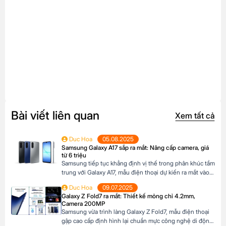
Bài viết liên quan
Xem tất cả
Duc Hoa
05.08.2025
Samsung Galaxy A17 sắp ra mắt: Nâng cấp camera, giá
từ 6 triệu
Samsung tiếp tục khẳng định vị thế trong phân khúc tầm
trung với Galaxy A17, mẫu điện thoại dự kiến ra mắt vào
cuối năm 2025 đã xuất hiện trên website các hệ thống
Duc Hoa
09.07.2025
bán lẻ tại Châu Âu. Với những nâng cấp đáng chú ý về
Galaxy Z Fold7 ra mắt: Thiết kế mỏng chỉ 4.2mm,
camera, hiệu năng và thiết kế, Galaxy A17 […]
Camera 200MP
Samsung vừa trình làng Galaxy Z Fold7, mẫu điện thoại
gập cao cấp định hình lại chuẩn mực công nghệ di động.