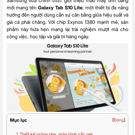
Samsung vừa chính thức giới thiệu mẫu máy tính bảng
mới mang tên
Galaxy Tab S10 Lite
, một thiết bị đa năng
hướng đến người dùng cần sự cân bằng giữa hiệu suất và
giá cả phải chăng. Với chip Exynos 1380 mạnh mẽ, sản
phẩm này hứa hẹn mang lại trải nghiệm mượt mà cho
công việc, học tập và giải trí hàng ngày.
Mục lục
[
Đóng
]
1
Thiết kế mỏng nhẹ, màn hình sắc nét