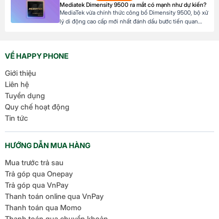
Mediatek Dimensity 9500 ra mắt có mạnh như dự kiến?
khả năng tài chính của mình. Mục […]
MediaTek vừa chính thức công bố Dimensity 9500, bộ xử
lý di động cao cấp mới nhất đánh dấu bước tiến quan
trọng trong dòng sản phẩm flagship của hãng. Với kiến
trúc tiên tiến và các tối ưu hóa tập trung vào hiệu suất,
hiệu quả năng lượng cùng trí tuệ nhân tạo, Dimensity […]
VỀ HAPPY PHONE
Giới thiệu
Liên hệ
Tuyển dụng
Quy chế hoạt động
Tin tức
HƯỚNG DẪN MUA HÀNG
Mua trước trả sau
Trả góp qua Onepay
Trả góp qua VnPay
Thanh toán online qua VnPay
Thanh toán qua Momo
Thanh toán qua chuyển khoản