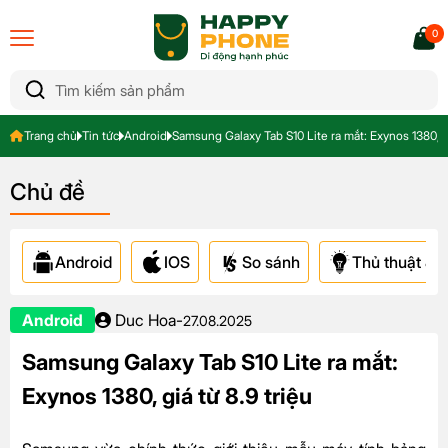
0
Trang chủ
Tin tức
Android
Samsung Galaxy Tab S10 Lite ra mắt: Exynos 1380, gi
Chủ đề
Android
IOS
So sánh
Thủ thuật & A
Android
Duc Hoa
-
27.08.2025
Samsung Galaxy Tab S10 Lite ra mắt:
Exynos 1380, giá từ 8.9 triệu