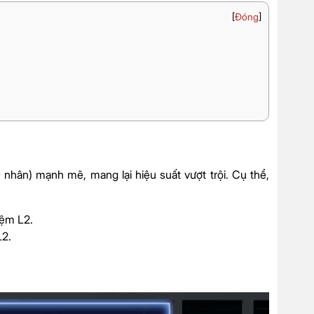
[
Đóng
]
nhân) mạnh mẽ, mang lại hiệu suất vượt trội. Cụ thể,
ệm L2.
L2.