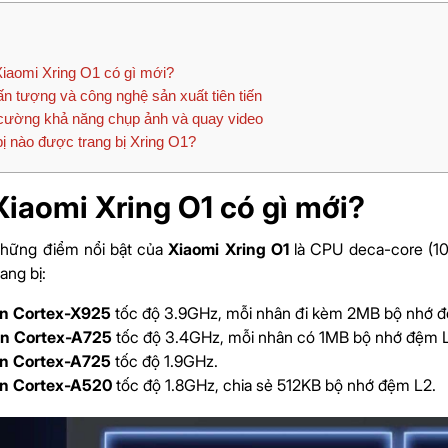
iaomi Xring O1 có gì mới?
 tượng và công nghệ sản xuất tiên tiến
ường khả năng chụp ảnh và quay video
bị nào được trang bị Xring O1?
Xiaomi Xring O1 có gì mới?
những điểm nổi bật của
Xiaomi Xring O1
là CPU deca-core (10 
ang bị:
n Cortex-X925
tốc độ 3.9GHz, mỗi nhân đi kèm 2MB bộ nhớ đ
n Cortex-A725
tốc độ 3.4GHz, mỗi nhân có 1MB bộ nhớ đệm 
n Cortex-A725
tốc độ 1.9GHz.
n Cortex-A520
tốc độ 1.8GHz, chia sẻ 512KB bộ nhớ đệm L2.