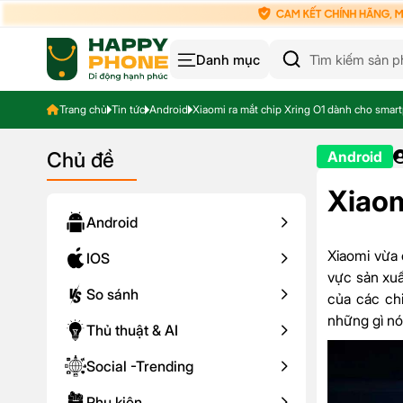
Danh mục
Trang chủ
Tin tức
Android
Xiaomi ra mắt chip Xring O1 dành cho sma
Chủ đề
Android
Xiaom
Android
Xiaomi vừa
IOS
vực sản xuấ
So sánh
của các chi
những gì nó
Thủ thuật & AI
Social -Trending
Phụ kiện