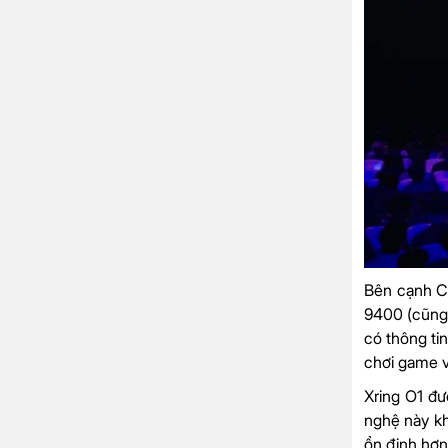
Bên cạnh 
9400 (cũng 
có thông ti
chơi game v
Xring O1 đư
nghệ này kh
ổn định hơn