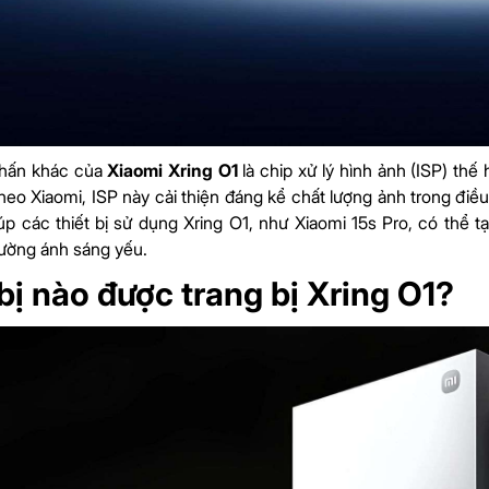
hấn khác của
Xiaomi Xring O1
là chip xử lý hình ảnh (ISP) th
heo Xiaomi, ISP này cải thiện đáng kể chất lượng ảnh trong điề
úp các thiết bị sử dụng Xring O1, như Xiaomi 15s Pro, có thể t
rường ánh sáng yếu.
bị nào được trang bị Xring O1?