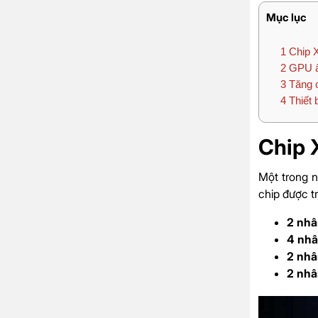
Mục lục
1
Chip X
2
GPU ấn
3
Tăng c
4
Thiết 
Chip 
Một trong 
chip được tr
2 nhâ
4 nhâ
2 nhâ
2 nhâ