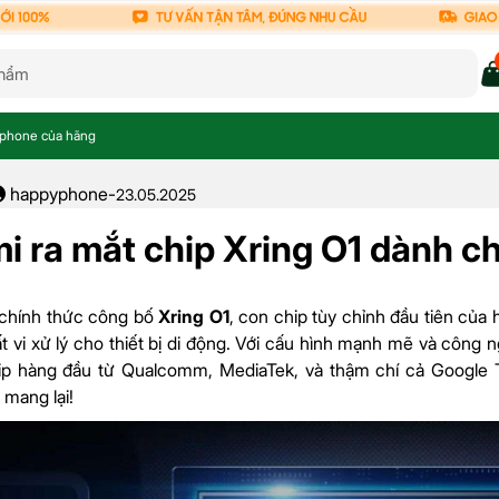
rtphone của hãng
happyphone
-
23.05.2025
i ra mắt chip Xring O1 dành 
 chính thức công bố
Xring O1
, con chip tùy chỉnh đầu tiên của
t vi xử lý cho thiết bị di động. Với cấu hình mạnh mẽ và công n
p hàng đầu từ Qualcomm, MediaTek, và thậm chí cả Google Te
 mang lại!