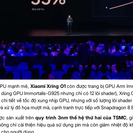
CPU mạnh mẽ,
Xiaomi Xring O1
còn được trang bị GPU Arm Immo
dùng GPU Immortalis-G925 nhưng chỉ có 12 lõi shader), Xring O1
n chi tiết về tốc độ xung nhịp GPU, nhưng với số lượng lõi shade
à xử lý đồ họa mượt mà, cạnh tranh trực tiếp với Snapdragon 8 El
ợc sản xuất trên
quy trình 3nm thế hệ thứ hai của TSMC
, g
ông chỉ cải thiện hiệu quả sử dụng pin mà còn giảm nhiệt độ kh
 cho người dùng.