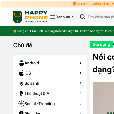
Danh mục
Trang chủ
Tin tức
Gia dụng
Nồi cơm điện tử Cuckoo nào đẹp? Có chứ
Chủ đề
Gia dụng
Nồi c
Android
dạng
IOS
So sánh
Thủ thuật & AI
Social -Trending
Phụ kiện