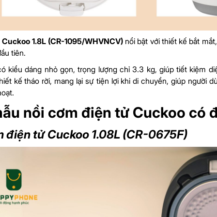
ơ Cuckoo 1.8L (CR-1095/WHVNCV)
nổi bật với thiết kế bắt mắ
đầu tiên.
 kiểu dáng nhỏ gọn, trọng lượng chỉ 3.3 kg, giúp tiết kiệm di
iết kế tháo rời, mang lại sự tiện lợi khi di chuyển, giúp ngườ
hoạt.
ẫu nồi cơm điện tử Cuckoo có 
m điện tử Cuckoo 1.08L (CR-0675F)