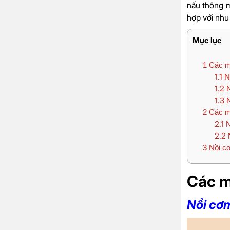
nấu thông m
hợp với nhu
Mục lục
1
Các mẫ
1.1
Nồ
1.2
N
1.3
N
2
Các mẫ
2.1
N
2.2
N
3
Nồi cơ
Các m
Nồi cơ