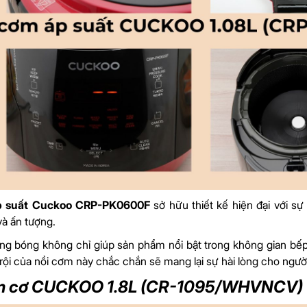
p suất Cuckoo CRP-PK0600F
sở hữu thiết kế hiện đại với sự
và ấn tượng.
ng bóng không chỉ giúp sản phẩm nổi bật trong không gian bếp
trội của nồi cơm này chắc chắn sẽ mang lại sự hài lòng cho ngườ
m cơ CUCKOO 1.8L (CR-1095/WHVNCV)