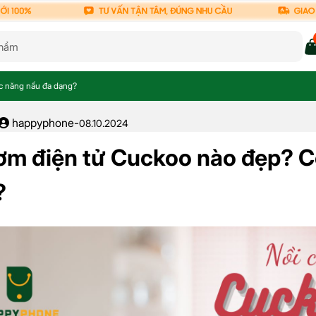
c năng nấu đa dạng?
happyphone
-
08.10.2024
ơm điện tử Cuckoo nào đẹp? C
?