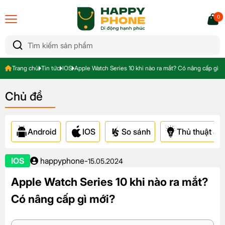
0
Trang chủ
Tin tức
IOS
Apple Watch Series 10 khi nào ra mắt? Có nâng cấp gì m
Chủ đề
Android
IOS
So sánh
Thủ thuật & A
IOS
happyphone
-
15.05.2024
Apple Watch Series 10 khi nào ra mắt?
Có nâng cấp gì mới?