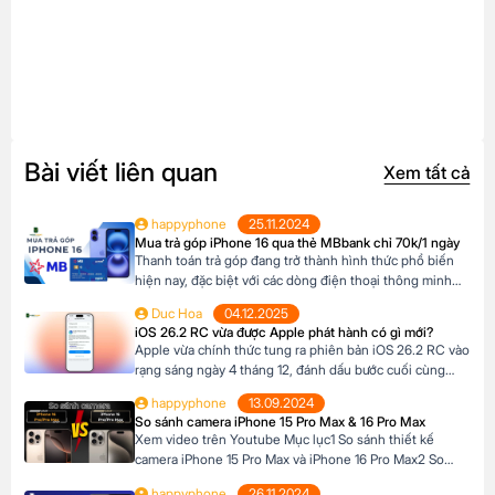
Bài viết liên quan
Xem tất cả
happyphone
25.11.2024
Mua trả góp iPhone 16 qua thẻ MBbank chỉ 70k/1 ngày
Thanh toán trả góp đang trở thành hình thức phổ biến
hiện nay, đặc biệt với các dòng điện thoại thông minh
cao cấp như iPhone 16, khi mức giá khá cao vượt ngoài
Duc Hoa
04.12.2025
khả năng tài chính tức thời của nhiều người Tại Happy
iOS 26.2 RC vừa được Apple phát hành có gì mới?
Phone, khách hàng có thể lựa chọn chương trình trả […]
Apple vừa chính thức tung ra phiên bản iOS 26.2 RC vào
rạng sáng ngày 4 tháng 12, đánh dấu bước cuối cùng
trước khi bản cập nhật chính thức đến tay người dùng.
happyphone
13.09.2024
Phiên bản này mang đến một số cải tiến thú vị, tập trung
So sánh camera iPhone 15 Pro Max & 16 Pro Max
vào việc nâng cao trải nghiệm người dùng […]
Xem video trên Youtube Mục lục1 So sánh thiết kế
camera iPhone 15 Pro Max và iPhone 16 Pro Max2 So
sánh camera iPhone 15 Pro Max và iPhone 16 Pro Max3
happyphone
26.11.2024