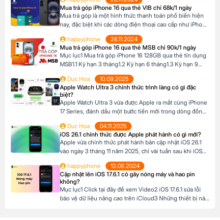
So sánh khả năng quay video của iPhone 15 Pro Max và
Mua trả góp iPhone 16 qua thẻ VIB chỉ 68k/1 ngày
iPhone 16 Pro Max4 Nút Camera control trên iPhone 16
Mua trả góp là một hình thức thanh toán phổ biến hiện
Pro […]
nay, đặc biệt khi các dòng điện thoại cao cấp như iPhone
16 Series có mức giá khá cao, trong khi nhiều người chưa
happyphone
28.11.2024
đủ điều kiện tài chính để thanh toán một lần. Tại Happy
Mua trả góp iPhone 16 qua thẻ MSB chỉ 90k/1 ngày
Phone, chương trình trả góp iPhone 16 […]
Mục lục1 Mua trả góp iPhone 16 128GB qua thẻ tín dụng
MSB1.1 Kỳ hạn 3 tháng1.2 Kỳ hạn 6 tháng1.3 Kỳ hạn 9
tháng1.4 Kỳ hạn 12 tháng Mua trả góp iPhone 16 128GB
Duc Hoa
10.09.2025
qua thẻ tín dụng MSB Đừng bỏ lỡ cơ hội sở hữu iPhone
Apple Watch Ultra 3 chính thức trình làng có gì đặc
16 128GB với mức giá hấp dẫn […]
biệt?
Apple Watch Ultra 3 vừa được Apple ra mắt cùng iPhone
17 Series, đánh dấu một bước tiến mới trong dòng đồng
hồ thông minh dành cho những ai đam mê thể thao và
Duc Hoa
04.11.2025
phiêu lưu. Với thiết kế chắc chắn, tính năng theo dõi sức
iOS 26.1 chính thức được Apple phát hành có gì mới?
khỏe vượt trội và thời lượng pin ấn tượng, […]
Apple vừa chính thức phát hành bản cập nhật iOS 26.1
vào ngày 3 tháng 11 năm 2025, chỉ vài tuần sau khi iOS
26 ra mắt. Đây là bản cập nhật đầu tiên lớn cho hệ điều
happyphone
13.08.2024
hành mới nhất dành cho iPhone, mang đến nhiều cải
Cập nhật lên iOS 17.6.1 có gây nóng máy và hao pin
tiến đáng chú ý, tập trung vào […]
không?
Mục lục1 Click tại đây để xem Video2 iOS 17.6.1 sửa lỗi
bảo vệ dữ liệu nâng cao trên iCloud3 Những thiết bị nào
hỗ trợ cập nhật lên iOS 17.6.1? 4 iOS 17.6.1 có gây nóng
máy và hao pin không? Click tại đây để xem Video Mới