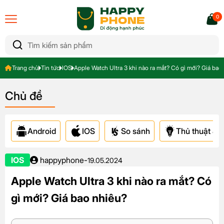
0
Trang chủ
Tin tức
IOS
Apple Watch Ultra 3 khi nào ra mắt? Có gì mới? Giá bao
Chủ đề
Android
IOS
So sánh
Thủ thuật & A
IOS
happyphone
-
19.05.2024
Apple Watch Ultra 3 khi nào ra mắt? Có
gì mới? Giá bao nhiêu?