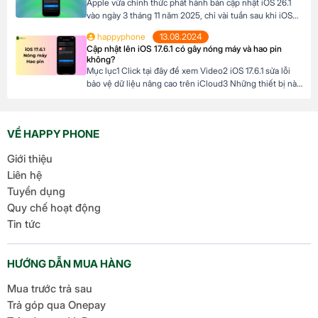
Apple vừa chính thức phát hành bản cập nhật iOS 26.1
vào ngày 3 tháng 11 năm 2025, chỉ vài tuần sau khi iOS
26 ra mắt. Đây là bản cập nhật đầu tiên lớn cho hệ điều
happyphone
13.08.2024
hành mới nhất dành cho iPhone, mang đến nhiều cải
Cập nhật lên iOS 17.6.1 có gây nóng máy và hao pin
tiến đáng chú ý, tập trung vào […]
không?
Mục lục1 Click tại đây để xem Video2 iOS 17.6.1 sửa lỗi
bảo vệ dữ liệu nâng cao trên iCloud3 Những thiết bị nào
hỗ trợ cập nhật lên iOS 17.6.1? 4 iOS 17.6.1 có gây nóng
máy và hao pin không? Click tại đây để xem Video Mới
đây, Apple đã chính thức ra mắt […]
VỀ HAPPY PHONE
Giới thiệu
Liên hệ
Tuyển dụng
Quy chế hoạt động
Tin tức
HƯỚNG DẪN MUA HÀNG
Mua trước trả sau
Trả góp qua Onepay