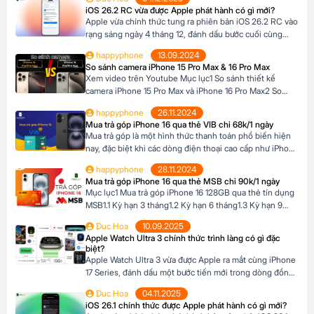
khả năng tài chính tức thời của nhiều người Tại Happy
iOS 26.2 RC vừa được Apple phát hành có gì mới?
Phone, khách hàng có thể lựa chọn chương trình trả […]
Apple vừa chính thức tung ra phiên bản iOS 26.2 RC vào
rạng sáng ngày 4 tháng 12, đánh dấu bước cuối cùng
trước khi bản cập nhật chính thức đến tay người dùng.
happyphone
13.09.2024
Phiên bản này mang đến một số cải tiến thú vị, tập trung
So sánh camera iPhone 15 Pro Max & 16 Pro Max
vào việc nâng cao trải nghiệm người dùng […]
Xem video trên Youtube Mục lục1 So sánh thiết kế
camera iPhone 15 Pro Max và iPhone 16 Pro Max2 So
sánh camera iPhone 15 Pro Max và iPhone 16 Pro Max3
happyphone
26.11.2024
So sánh khả năng quay video của iPhone 15 Pro Max và
Mua trả góp iPhone 16 qua thẻ VIB chỉ 68k/1 ngày
iPhone 16 Pro Max4 Nút Camera control trên iPhone 16
Mua trả góp là một hình thức thanh toán phổ biến hiện
Pro […]
nay, đặc biệt khi các dòng điện thoại cao cấp như iPhone
16 Series có mức giá khá cao, trong khi nhiều người chưa
happyphone
28.11.2024
đủ điều kiện tài chính để thanh toán một lần. Tại Happy
Mua trả góp iPhone 16 qua thẻ MSB chỉ 90k/1 ngày
Phone, chương trình trả góp iPhone 16 […]
Mục lục1 Mua trả góp iPhone 16 128GB qua thẻ tín dụng
MSB1.1 Kỳ hạn 3 tháng1.2 Kỳ hạn 6 tháng1.3 Kỳ hạn 9
tháng1.4 Kỳ hạn 12 tháng Mua trả góp iPhone 16 128GB
Duc Hoa
10.09.2025
qua thẻ tín dụng MSB Đừng bỏ lỡ cơ hội sở hữu iPhone
Apple Watch Ultra 3 chính thức trình làng có gì đặc
16 128GB với mức giá hấp dẫn […]
biệt?
Apple Watch Ultra 3 vừa được Apple ra mắt cùng iPhone
17 Series, đánh dấu một bước tiến mới trong dòng đồng
hồ thông minh dành cho những ai đam mê thể thao và
Duc Hoa
04.11.2025
phiêu lưu. Với thiết kế chắc chắn, tính năng theo dõi sức
iOS 26.1 chính thức được Apple phát hành có gì mới?
khỏe vượt trội và thời lượng pin ấn tượng, […]