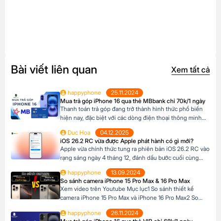
Bài viết liên quan
Xem tất cả
happyphone
25.11.2024
Mua trả góp iPhone 16 qua thẻ MBbank chỉ 70k/1 ngày
Thanh toán trả góp đang trở thành hình thức phổ biến
hiện nay, đặc biệt với các dòng điện thoại thông minh
cao cấp như iPhone 16, khi mức giá khá cao vượt ngoài
Duc Hoa
04.12.2025
khả năng tài chính tức thời của nhiều người Tại Happy
iOS 26.2 RC vừa được Apple phát hành có gì mới?
Phone, khách hàng có thể lựa chọn chương trình trả […]
Apple vừa chính thức tung ra phiên bản iOS 26.2 RC vào
rạng sáng ngày 4 tháng 12, đánh dấu bước cuối cùng
trước khi bản cập nhật chính thức đến tay người dùng.
happyphone
13.09.2024
Phiên bản này mang đến một số cải tiến thú vị, tập trung
So sánh camera iPhone 15 Pro Max & 16 Pro Max
vào việc nâng cao trải nghiệm người dùng […]
Xem video trên Youtube Mục lục1 So sánh thiết kế
camera iPhone 15 Pro Max và iPhone 16 Pro Max2 So
sánh camera iPhone 15 Pro Max và iPhone 16 Pro Max3
happyphone
26.11.2024
So sánh khả năng quay video của iPhone 15 Pro Max và