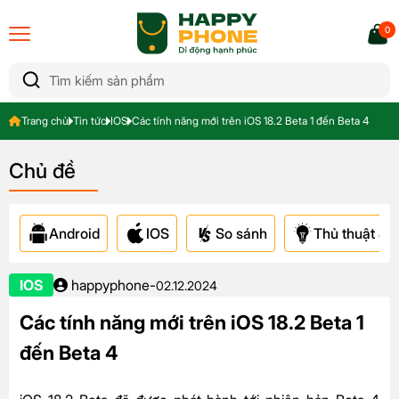
0
Trang chủ
Tin tức
IOS
Các tính năng mới trên iOS 18.2 Beta 1 đến Beta 4
Chủ đề
Android
IOS
So sánh
Thủ thuật & A
IOS
happyphone
-
02.12.2024
Các tính năng mới trên iOS 18.2 Beta 1
đến Beta 4