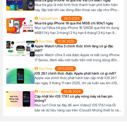
Mua trả góp iPhone 16 qua thẻ VIB chỉ 68k/1 ngày
iPhone 16 Pro Max4 Nút Camera control trên iPhone 16
Mua trả góp là một hình thức thanh toán phổ biến hiện
Pro […]
nay, đặc biệt khi các dòng điện thoại cao cấp như iPhone
16 Series có mức giá khá cao, trong khi nhiều người chưa
happyphone
28.11.2024
đủ điều kiện tài chính để thanh toán một lần. Tại Happy
Mua trả góp iPhone 16 qua thẻ MSB chỉ 90k/1 ngày
Phone, chương trình trả góp iPhone 16 […]
Mục lục1 Mua trả góp iPhone 16 128GB qua thẻ tín dụng
MSB1.1 Kỳ hạn 3 tháng1.2 Kỳ hạn 6 tháng1.3 Kỳ hạn 9
tháng1.4 Kỳ hạn 12 tháng Mua trả góp iPhone 16 128GB
Duc Hoa
10.09.2025
qua thẻ tín dụng MSB Đừng bỏ lỡ cơ hội sở hữu iPhone
Apple Watch Ultra 3 chính thức trình làng có gì đặc
16 128GB với mức giá hấp dẫn […]
biệt?
Apple Watch Ultra 3 vừa được Apple ra mắt cùng iPhone
17 Series, đánh dấu một bước tiến mới trong dòng đồng
hồ thông minh dành cho những ai đam mê thể thao và
Duc Hoa
04.11.2025
phiêu lưu. Với thiết kế chắc chắn, tính năng theo dõi sức
iOS 26.1 chính thức được Apple phát hành có gì mới?
khỏe vượt trội và thời lượng pin ấn tượng, […]
Apple vừa chính thức phát hành bản cập nhật iOS 26.1
vào ngày 3 tháng 11 năm 2025, chỉ vài tuần sau khi iOS
26 ra mắt. Đây là bản cập nhật đầu tiên lớn cho hệ điều
happyphone
13.08.2024
hành mới nhất dành cho iPhone, mang đến nhiều cải
Cập nhật lên iOS 17.6.1 có gây nóng máy và hao pin
tiến đáng chú ý, tập trung vào […]
không?
Mục lục1 Click tại đây để xem Video2 iOS 17.6.1 sửa lỗi
bảo vệ dữ liệu nâng cao trên iCloud3 Những thiết bị nào
hỗ trợ cập nhật lên iOS 17.6.1? 4 iOS 17.6.1 có gây nóng
máy và hao pin không? Click tại đây để xem Video Mới
đây, Apple đã chính thức ra mắt […]