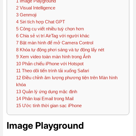
1
Image Playground
2
Visual Intelligence
3
Genmoji
4
Siri tích hợp Chat GPT
5
Công cụ viết nhiều tuỳ chọn hơn
6
Chia sẻ vị trí AirTag với người khác
7
Bật màn hình để mở Camera Control
8
Khóa tự động phơi sáng và tự động lấy nét
9
Xem video toàn màn hình trong Ảnh
10
Phản chiếu iPhone với Hotspot
11
Theo dõi tiến trình tải xuống Safari
12
Điều chỉnh âm lượng phương tiện trên Màn hình
khóa
13
Quản lý ứng dụng mặc định
14
Phân loại Email trong Mail
15
Ước tính thời gian sạc iPhone
Image Playground