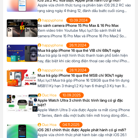
iOS 26.2 RC vừa được Apple phát hành có gì mới?
Phone, khách hàng có thể lựa chọn chương trình trả […]
Apple vừa chính thức tung ra phiên bản iOS 26.2 RC vào
rạng sáng ngày 4 tháng 12, đánh dấu bước cuối cùng
trước khi bản cập nhật chính thức đến tay người dùng.
happyphone
13.09.2024
Phiên bản này mang đến một số cải tiến thú vị, tập trung
So sánh camera iPhone 15 Pro Max & 16 Pro Max
vào việc nâng cao trải nghiệm người dùng […]
Xem video trên Youtube Mục lục1 So sánh thiết kế
camera iPhone 15 Pro Max và iPhone 16 Pro Max2 So
sánh camera iPhone 15 Pro Max và iPhone 16 Pro Max3
happyphone
26.11.2024
So sánh khả năng quay video của iPhone 15 Pro Max và
Mua trả góp iPhone 16 qua thẻ VIB chỉ 68k/1 ngày
iPhone 16 Pro Max4 Nút Camera control trên iPhone 16
Mua trả góp là một hình thức thanh toán phổ biến hiện
Pro […]
nay, đặc biệt khi các dòng điện thoại cao cấp như iPhone
16 Series có mức giá khá cao, trong khi nhiều người chưa
happyphone
28.11.2024
đủ điều kiện tài chính để thanh toán một lần. Tại Happy
Mua trả góp iPhone 16 qua thẻ MSB chỉ 90k/1 ngày
Phone, chương trình trả góp iPhone 16 […]
Mục lục1 Mua trả góp iPhone 16 128GB qua thẻ tín dụng
MSB1.1 Kỳ hạn 3 tháng1.2 Kỳ hạn 6 tháng1.3 Kỳ hạn 9
tháng1.4 Kỳ hạn 12 tháng Mua trả góp iPhone 16 128GB
Duc Hoa
10.09.2025
qua thẻ tín dụng MSB Đừng bỏ lỡ cơ hội sở hữu iPhone
Apple Watch Ultra 3 chính thức trình làng có gì đặc
16 128GB với mức giá hấp dẫn […]
biệt?
Apple Watch Ultra 3 vừa được Apple ra mắt cùng iPhone
17 Series, đánh dấu một bước tiến mới trong dòng đồng
hồ thông minh dành cho những ai đam mê thể thao và
Duc Hoa
04.11.2025
phiêu lưu. Với thiết kế chắc chắn, tính năng theo dõi sức
iOS 26.1 chính thức được Apple phát hành có gì mới?
khỏe vượt trội và thời lượng pin ấn tượng, […]
Apple vừa chính thức phát hành bản cập nhật iOS 26.1