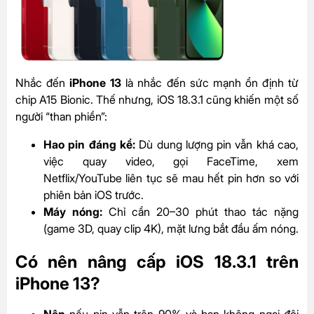
Nhắc đến
iPhone 13
là nhắc đến sức mạnh ổn định từ
chip A15 Bionic. Thế nhưng, iOS 18.3.1 cũng khiến một số
người “than phiền”:
Hao pin đáng kể:
Dù dung lượng pin vẫn khá cao,
việc quay video, gọi FaceTime, xem
Netflix/YouTube liên tục sẽ mau hết pin hơn so với
phiên bản iOS trước.
Máy nóng:
Chỉ cần 20–30 phút thao tác nặng
(game 3D, quay clip 4K), mặt lưng bắt đầu ấm nóng.
Có nên nâng cấp iOS 18.3.1 trên
iPhone 13?
Nên
nếu pin vẫn trên 90% và bạn không ngại đôi