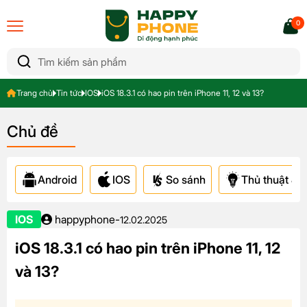
0
Trang chủ
Tin tức
IOS
iOS 18.3.1 có hao pin trên iPhone 11, 12 và 13?
Chủ đề
Android
IOS
So sánh
Thủ thuật & A
IOS
happyphone
-
12.02.2025
iOS 18.3.1 có hao pin trên iPhone 11, 12
và 13?