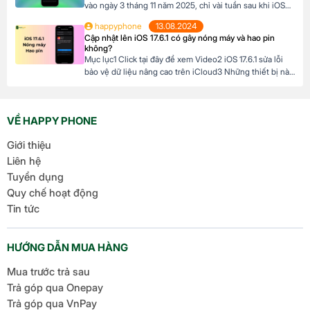
vào ngày 3 tháng 11 năm 2025, chỉ vài tuần sau khi iOS
26 ra mắt. Đây là bản cập nhật đầu tiên lớn cho hệ điều
happyphone
13.08.2024
hành mới nhất dành cho iPhone, mang đến nhiều cải
Cập nhật lên iOS 17.6.1 có gây nóng máy và hao pin
tiến đáng chú ý, tập trung vào […]
không?
Mục lục1 Click tại đây để xem Video2 iOS 17.6.1 sửa lỗi
bảo vệ dữ liệu nâng cao trên iCloud3 Những thiết bị nào
hỗ trợ cập nhật lên iOS 17.6.1? 4 iOS 17.6.1 có gây nóng
máy và hao pin không? Click tại đây để xem Video Mới
đây, Apple đã chính thức ra mắt […]
VỀ HAPPY PHONE
Giới thiệu
Liên hệ
Tuyển dụng
Quy chế hoạt động
Tin tức
HƯỚNG DẪN MUA HÀNG
Mua trước trả sau
Trả góp qua Onepay
Trả góp qua VnPay