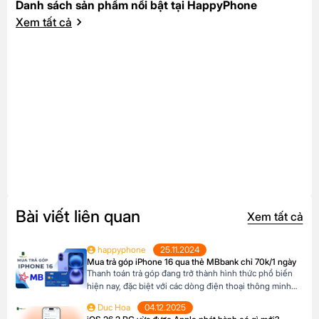
Danh sách sản phẩm nổi bật tại HappyPhone
Xem tất cả
Bài viết liên quan
Xem tất cả
happyphone
25.11.2024
Mua trả góp iPhone 16 qua thẻ MBbank chỉ 70k/1 ngày
Thanh toán trả góp đang trở thành hình thức phổ biến
hiện nay, đặc biệt với các dòng điện thoại thông minh
cao cấp như iPhone 16, khi mức giá khá cao vượt ngoài
Duc Hoa
04.12.2025
khả năng tài chính tức thời của nhiều người Tại Happy