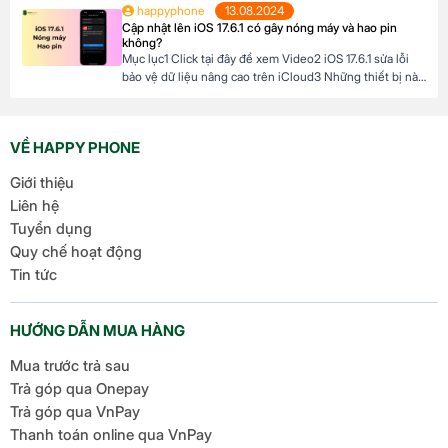
happyphone
13.08.2024
hành mới nhất dành cho iPhone, mang đến nhiều cải
Cập nhật lên iOS 17.6.1 có gây nóng máy và hao pin
tiến đáng chú ý, tập trung vào […]
không?
Mục lục1 Click tại đây để xem Video2 iOS 17.6.1 sửa lỗi
bảo vệ dữ liệu nâng cao trên iCloud3 Những thiết bị nào
hỗ trợ cập nhật lên iOS 17.6.1? 4 iOS 17.6.1 có gây nóng
máy và hao pin không? Click tại đây để xem Video Mới
đây, Apple đã chính thức ra mắt […]
VỀ HAPPY PHONE
Giới thiệu
Liên hệ
Tuyển dụng
Quy chế hoạt động
Tin tức
HƯỚNG DẪN MUA HÀNG
Mua trước trả sau
Trả góp qua Onepay
Trả góp qua VnPay
Thanh toán online qua VnPay