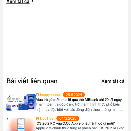
Xem tất cả
Bài viết liên quan
Xem tất cả
happyphone
25.11.2024
Mua trả góp iPhone 16 qua thẻ MBbank chỉ 70k/1 ngày
Thanh toán trả góp đang trở thành hình thức phổ biến
hiện nay, đặc biệt với các dòng điện thoại thông minh
cao cấp như iPhone 16, khi mức giá khá cao vượt ngoài
Duc Hoa
04.12.2025
khả năng tài chính tức thời của nhiều người Tại Happy
iOS 26.2 RC vừa được Apple phát hành có gì mới?
Phone, khách hàng có thể lựa chọn chương trình trả […]
Apple vừa chính thức tung ra phiên bản iOS 26.2 RC vào