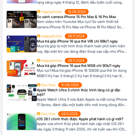
rạng sáng ngày 4 tháng 12, đánh dấu bước cuối cùng
trước khi bản cập nhật chính thức đến tay người dùng.
happyphone
13.09.2024
Phiên bản này mang đến một số cải tiến thú vị, tập trung
So sánh camera iPhone 15 Pro Max & 16 Pro Max
vào việc nâng cao trải nghiệm người dùng […]
Xem video trên Youtube Mục lục1 So sánh thiết kế
camera iPhone 15 Pro Max và iPhone 16 Pro Max2 So
sánh camera iPhone 15 Pro Max và iPhone 16 Pro Max3
happyphone
26.11.2024
So sánh khả năng quay video của iPhone 15 Pro Max và
Mua trả góp iPhone 16 qua thẻ VIB chỉ 68k/1 ngày
iPhone 16 Pro Max4 Nút Camera control trên iPhone 16
Mua trả góp là một hình thức thanh toán phổ biến hiện
Pro […]
nay, đặc biệt khi các dòng điện thoại cao cấp như iPhone
16 Series có mức giá khá cao, trong khi nhiều người chưa
happyphone
28.11.2024
đủ điều kiện tài chính để thanh toán một lần. Tại Happy
Mua trả góp iPhone 16 qua thẻ MSB chỉ 90k/1 ngày
Phone, chương trình trả góp iPhone 16 […]
Mục lục1 Mua trả góp iPhone 16 128GB qua thẻ tín dụng
MSB1.1 Kỳ hạn 3 tháng1.2 Kỳ hạn 6 tháng1.3 Kỳ hạn 9
tháng1.4 Kỳ hạn 12 tháng Mua trả góp iPhone 16 128GB
Duc Hoa
10.09.2025
qua thẻ tín dụng MSB Đừng bỏ lỡ cơ hội sở hữu iPhone
Apple Watch Ultra 3 chính thức trình làng có gì đặc
16 128GB với mức giá hấp dẫn […]
biệt?
Apple Watch Ultra 3 vừa được Apple ra mắt cùng iPhone
17 Series, đánh dấu một bước tiến mới trong dòng đồng
hồ thông minh dành cho những ai đam mê thể thao và
Duc Hoa
04.11.2025
phiêu lưu. Với thiết kế chắc chắn, tính năng theo dõi sức
iOS 26.1 chính thức được Apple phát hành có gì mới?
khỏe vượt trội và thời lượng pin ấn tượng, […]
Apple vừa chính thức phát hành bản cập nhật iOS 26.1
vào ngày 3 tháng 11 năm 2025, chỉ vài tuần sau khi iOS
26 ra mắt. Đây là bản cập nhật đầu tiên lớn cho hệ điều