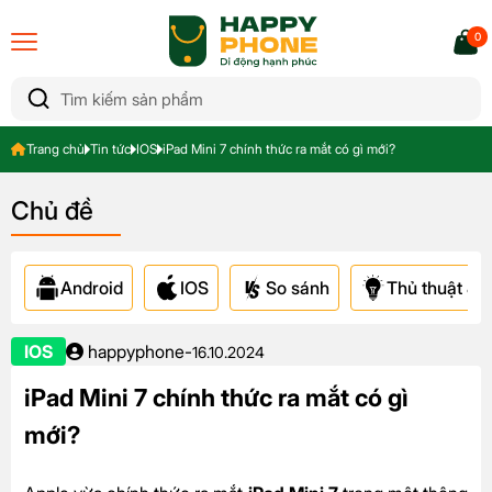
0
Trang chủ
Tin tức
IOS
iPad Mini 7 chính thức ra mắt có gì mới?
Chủ đề
Android
IOS
So sánh
Thủ thuật & A
IOS
happyphone
-
16.10.2024
iPad Mini 7 chính thức ra mắt có gì
mới?