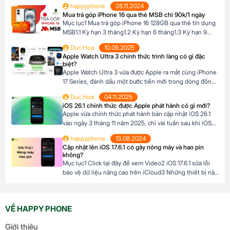
happyphone
28.11.2024
đủ điều kiện tài chính để thanh toán một lần. Tại Happy
Mua trả góp iPhone 16 qua thẻ MSB chỉ 90k/1 ngày
Phone, chương trình trả góp iPhone 16 […]
Mục lục1 Mua trả góp iPhone 16 128GB qua thẻ tín dụng
MSB1.1 Kỳ hạn 3 tháng1.2 Kỳ hạn 6 tháng1.3 Kỳ hạn 9
tháng1.4 Kỳ hạn 12 tháng Mua trả góp iPhone 16 128GB
Duc Hoa
10.09.2025
qua thẻ tín dụng MSB Đừng bỏ lỡ cơ hội sở hữu iPhone
Apple Watch Ultra 3 chính thức trình làng có gì đặc
16 128GB với mức giá hấp dẫn […]
biệt?
Apple Watch Ultra 3 vừa được Apple ra mắt cùng iPhone
17 Series, đánh dấu một bước tiến mới trong dòng đồng
hồ thông minh dành cho những ai đam mê thể thao và
Duc Hoa
04.11.2025
phiêu lưu. Với thiết kế chắc chắn, tính năng theo dõi sức
iOS 26.1 chính thức được Apple phát hành có gì mới?
khỏe vượt trội và thời lượng pin ấn tượng, […]
Apple vừa chính thức phát hành bản cập nhật iOS 26.1
vào ngày 3 tháng 11 năm 2025, chỉ vài tuần sau khi iOS
26 ra mắt. Đây là bản cập nhật đầu tiên lớn cho hệ điều
happyphone
13.08.2024
hành mới nhất dành cho iPhone, mang đến nhiều cải
Cập nhật lên iOS 17.6.1 có gây nóng máy và hao pin
tiến đáng chú ý, tập trung vào […]
không?
Mục lục1 Click tại đây để xem Video2 iOS 17.6.1 sửa lỗi
bảo vệ dữ liệu nâng cao trên iCloud3 Những thiết bị nào
hỗ trợ cập nhật lên iOS 17.6.1? 4 iOS 17.6.1 có gây nóng
máy và hao pin không? Click tại đây để xem Video Mới
đây, Apple đã chính thức ra mắt […]
VỀ HAPPY PHONE
Giới thiệu