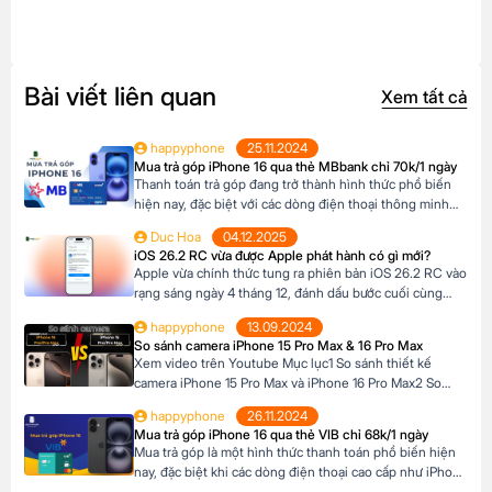
Bài viết liên quan
Xem tất cả
happyphone
25.11.2024
Mua trả góp iPhone 16 qua thẻ MBbank chỉ 70k/1 ngày
Thanh toán trả góp đang trở thành hình thức phổ biến
hiện nay, đặc biệt với các dòng điện thoại thông minh
cao cấp như iPhone 16, khi mức giá khá cao vượt ngoài
Duc Hoa
04.12.2025
khả năng tài chính tức thời của nhiều người Tại Happy
iOS 26.2 RC vừa được Apple phát hành có gì mới?
Phone, khách hàng có thể lựa chọn chương trình trả […]
Apple vừa chính thức tung ra phiên bản iOS 26.2 RC vào
rạng sáng ngày 4 tháng 12, đánh dấu bước cuối cùng
trước khi bản cập nhật chính thức đến tay người dùng.
happyphone
13.09.2024
Phiên bản này mang đến một số cải tiến thú vị, tập trung
So sánh camera iPhone 15 Pro Max & 16 Pro Max
vào việc nâng cao trải nghiệm người dùng […]
Xem video trên Youtube Mục lục1 So sánh thiết kế
camera iPhone 15 Pro Max và iPhone 16 Pro Max2 So
sánh camera iPhone 15 Pro Max và iPhone 16 Pro Max3
happyphone
26.11.2024
So sánh khả năng quay video của iPhone 15 Pro Max và
Mua trả góp iPhone 16 qua thẻ VIB chỉ 68k/1 ngày
iPhone 16 Pro Max4 Nút Camera control trên iPhone 16
Mua trả góp là một hình thức thanh toán phổ biến hiện
Pro […]
nay, đặc biệt khi các dòng điện thoại cao cấp như iPhone
16 Series có mức giá khá cao, trong khi nhiều người chưa