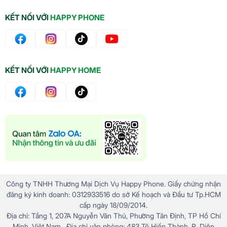
KẾT NỐI VỚI
HAPPY PHONE
KẾT NỐI VỚI
HAPPY HOME
Công ty TNHH Thương Mại Dịch Vụ Happy Phone. Giấy chứng nhận
đăng ký kinh doanh: 0312933516 do sở Kế hoạch và Đầu tư Tp.HCM
cấp ngày 18/09/2014.
Địa chỉ: Tầng 1, 207A Nguyễn Văn Thủ, Phường Tân Định, TP Hồ Chí
Minh, Việt Nam . Địa chỉ văn phòng: 483 Tô Hiến Thành, P. Diên