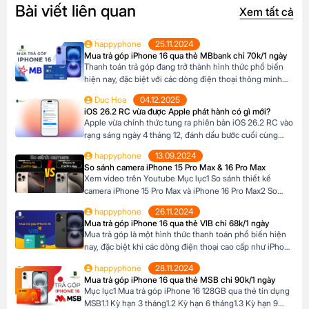
Bài viết liên quan
Xem tất cả
happyphone
25.11.2024
Mua trả góp iPhone 16 qua thẻ MBbank chỉ 70k/1 ngày
Thanh toán trả góp đang trở thành hình thức phổ biến
hiện nay, đặc biệt với các dòng điện thoại thông minh
cao cấp như iPhone 16, khi mức giá khá cao vượt ngoài
Duc Hoa
04.12.2025
khả năng tài chính tức thời của nhiều người Tại Happy
iOS 26.2 RC vừa được Apple phát hành có gì mới?
Phone, khách hàng có thể lựa chọn chương trình trả […]
Apple vừa chính thức tung ra phiên bản iOS 26.2 RC vào
rạng sáng ngày 4 tháng 12, đánh dấu bước cuối cùng
trước khi bản cập nhật chính thức đến tay người dùng.
happyphone
13.09.2024
Phiên bản này mang đến một số cải tiến thú vị, tập trung
So sánh camera iPhone 15 Pro Max & 16 Pro Max
vào việc nâng cao trải nghiệm người dùng […]
Xem video trên Youtube Mục lục1 So sánh thiết kế
camera iPhone 15 Pro Max và iPhone 16 Pro Max2 So
sánh camera iPhone 15 Pro Max và iPhone 16 Pro Max3
happyphone
26.11.2024
So sánh khả năng quay video của iPhone 15 Pro Max và
Mua trả góp iPhone 16 qua thẻ VIB chỉ 68k/1 ngày
iPhone 16 Pro Max4 Nút Camera control trên iPhone 16
Mua trả góp là một hình thức thanh toán phổ biến hiện
Pro […]
nay, đặc biệt khi các dòng điện thoại cao cấp như iPhone
16 Series có mức giá khá cao, trong khi nhiều người chưa
happyphone
28.11.2024
đủ điều kiện tài chính để thanh toán một lần. Tại Happy
Mua trả góp iPhone 16 qua thẻ MSB chỉ 90k/1 ngày
Phone, chương trình trả góp iPhone 16 […]
Mục lục1 Mua trả góp iPhone 16 128GB qua thẻ tín dụng
MSB1.1 Kỳ hạn 3 tháng1.2 Kỳ hạn 6 tháng1.3 Kỳ hạn 9