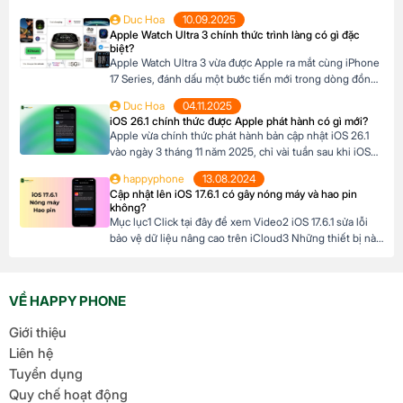
tháng1.4 Kỳ hạn 12 tháng Mua trả góp iPhone 16 128GB
Duc Hoa
10.09.2025
qua thẻ tín dụng MSB Đừng bỏ lỡ cơ hội sở hữu iPhone
Apple Watch Ultra 3 chính thức trình làng có gì đặc
16 128GB với mức giá hấp dẫn […]
biệt?
Apple Watch Ultra 3 vừa được Apple ra mắt cùng iPhone
17 Series, đánh dấu một bước tiến mới trong dòng đồng
hồ thông minh dành cho những ai đam mê thể thao và
Duc Hoa
04.11.2025
phiêu lưu. Với thiết kế chắc chắn, tính năng theo dõi sức
iOS 26.1 chính thức được Apple phát hành có gì mới?
khỏe vượt trội và thời lượng pin ấn tượng, […]
Apple vừa chính thức phát hành bản cập nhật iOS 26.1
vào ngày 3 tháng 11 năm 2025, chỉ vài tuần sau khi iOS
26 ra mắt. Đây là bản cập nhật đầu tiên lớn cho hệ điều
happyphone
13.08.2024
hành mới nhất dành cho iPhone, mang đến nhiều cải
Cập nhật lên iOS 17.6.1 có gây nóng máy và hao pin
tiến đáng chú ý, tập trung vào […]
không?
Mục lục1 Click tại đây để xem Video2 iOS 17.6.1 sửa lỗi
bảo vệ dữ liệu nâng cao trên iCloud3 Những thiết bị nào
hỗ trợ cập nhật lên iOS 17.6.1? 4 iOS 17.6.1 có gây nóng
máy và hao pin không? Click tại đây để xem Video Mới
đây, Apple đã chính thức ra mắt […]
VỀ HAPPY PHONE
Giới thiệu
Liên hệ
Tuyển dụng
Quy chế hoạt động