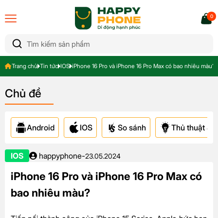
0
Trang chủ
Tin tức
IOS
iPhone 16 Pro và iPhone 16 Pro Max có bao nhiêu màu?
Chủ đề
Android
IOS
So sánh
Thủ thuật & A
IOS
happyphone
-
23.05.2024
iPhone 16 Pro và iPhone 16 Pro Max có
bao nhiêu màu?