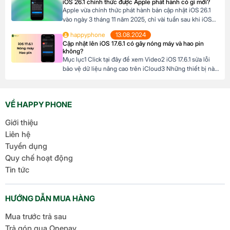
iOS 26.1 chính thức được Apple phát hành có gì mới?
khỏe vượt trội và thời lượng pin ấn tượng, […]
Apple vừa chính thức phát hành bản cập nhật iOS 26.1
vào ngày 3 tháng 11 năm 2025, chỉ vài tuần sau khi iOS
26 ra mắt. Đây là bản cập nhật đầu tiên lớn cho hệ điều
happyphone
13.08.2024
hành mới nhất dành cho iPhone, mang đến nhiều cải
Cập nhật lên iOS 17.6.1 có gây nóng máy và hao pin
tiến đáng chú ý, tập trung vào […]
không?
Mục lục1 Click tại đây để xem Video2 iOS 17.6.1 sửa lỗi
bảo vệ dữ liệu nâng cao trên iCloud3 Những thiết bị nào
hỗ trợ cập nhật lên iOS 17.6.1? 4 iOS 17.6.1 có gây nóng
máy và hao pin không? Click tại đây để xem Video Mới
đây, Apple đã chính thức ra mắt […]
VỀ HAPPY PHONE
Giới thiệu
Liên hệ
Tuyển dụng
Quy chế hoạt động
Tin tức
HƯỚNG DẪN MUA HÀNG
Mua trước trả sau
Trả góp qua Onepay