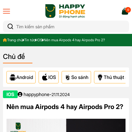
0
Trang chủ
Tin tức
IOS
Nên mua Airpods 4 hay Airpods Pro 2?
Chủ đề
Android
IOS
So sánh
Thủ thuật & A
IOS
happyphone
-
21.11.2024
Nên mua Airpods 4 hay Airpods Pro 2?