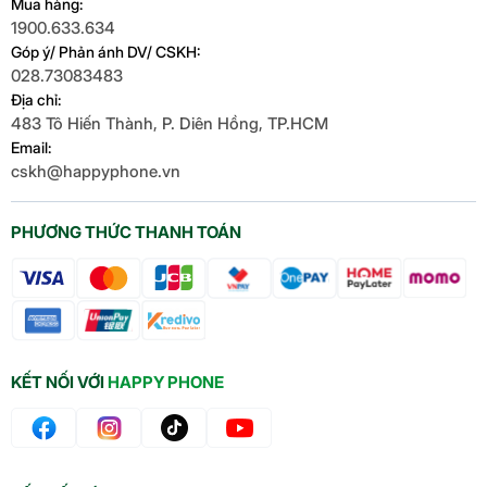
Mua hàng:
1900.633.634
Góp ý/ Phản ánh DV/ CSKH:
028.73083483
Địa chỉ:
483 Tô Hiến Thành, P. Diên Hồng, TP.HCM
Email:
cskh@happyphone.vn
PHƯƠNG THỨC THANH TOÁN
KẾT NỐI VỚI
HAPPY PHONE