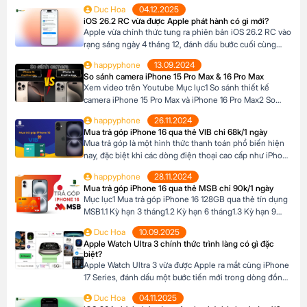
cao cấp như iPhone 16, khi mức giá khá cao vượt ngoài
Duc Hoa
04.12.2025
khả năng tài chính tức thời của nhiều người Tại Happy
iOS 26.2 RC vừa được Apple phát hành có gì mới?
Phone, khách hàng có thể lựa chọn chương trình trả […]
Apple vừa chính thức tung ra phiên bản iOS 26.2 RC vào
rạng sáng ngày 4 tháng 12, đánh dấu bước cuối cùng
trước khi bản cập nhật chính thức đến tay người dùng.
happyphone
13.09.2024
Phiên bản này mang đến một số cải tiến thú vị, tập trung
So sánh camera iPhone 15 Pro Max & 16 Pro Max
vào việc nâng cao trải nghiệm người dùng […]
Xem video trên Youtube Mục lục1 So sánh thiết kế
camera iPhone 15 Pro Max và iPhone 16 Pro Max2 So
sánh camera iPhone 15 Pro Max và iPhone 16 Pro Max3
happyphone
26.11.2024
So sánh khả năng quay video của iPhone 15 Pro Max và
Mua trả góp iPhone 16 qua thẻ VIB chỉ 68k/1 ngày
iPhone 16 Pro Max4 Nút Camera control trên iPhone 16
Mua trả góp là một hình thức thanh toán phổ biến hiện
Pro […]
nay, đặc biệt khi các dòng điện thoại cao cấp như iPhone
16 Series có mức giá khá cao, trong khi nhiều người chưa
happyphone
28.11.2024
đủ điều kiện tài chính để thanh toán một lần. Tại Happy
Mua trả góp iPhone 16 qua thẻ MSB chỉ 90k/1 ngày
Phone, chương trình trả góp iPhone 16 […]
Mục lục1 Mua trả góp iPhone 16 128GB qua thẻ tín dụng
MSB1.1 Kỳ hạn 3 tháng1.2 Kỳ hạn 6 tháng1.3 Kỳ hạn 9
tháng1.4 Kỳ hạn 12 tháng Mua trả góp iPhone 16 128GB
Duc Hoa
10.09.2025
qua thẻ tín dụng MSB Đừng bỏ lỡ cơ hội sở hữu iPhone
Apple Watch Ultra 3 chính thức trình làng có gì đặc
16 128GB với mức giá hấp dẫn […]
biệt?
Apple Watch Ultra 3 vừa được Apple ra mắt cùng iPhone
17 Series, đánh dấu một bước tiến mới trong dòng đồng
hồ thông minh dành cho những ai đam mê thể thao và
Duc Hoa
04.11.2025
phiêu lưu. Với thiết kế chắc chắn, tính năng theo dõi sức