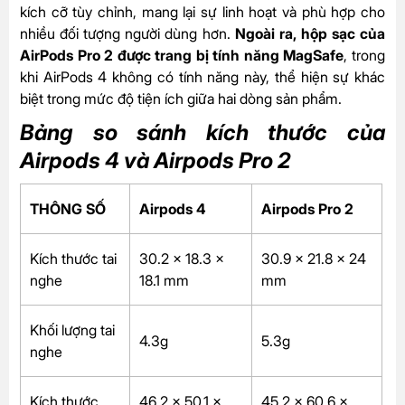
kích cỡ tùy chỉnh, mang lại sự linh hoạt và phù hợp cho
nhiều đối tượng người dùng hơn.
Ngoài ra, hộp sạc của
AirPods Pro 2 được trang bị tính năng MagSafe
, trong
khi AirPods 4 không có tính năng này, thể hiện sự khác
biệt trong mức độ tiện ích giữa hai dòng sản phẩm.
Bảng so sánh kích thước của
Airpods 4 và Airpods Pro 2
THÔNG SỐ
Airpods 4
Airpods Pro 2
Kích thước tai
30.2 x 18.3 x
30.9 x 21.8 x 24
nghe
18.1 mm
mm
Khối lượng tai
4.3g
5.3g
nghe
Kích thước
46,2 x 50.1 x
45.2 x 60.6 x