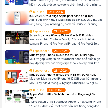
Thanh toán trả góp đang trở thành hình thức phổ biến
hiện nay, đặc biệt với các dòng điện thoại thông minh
cao cấp như iPhone 16, khi mức giá khá cao vượt ngoài
Duc Hoa
04.12.2025
khả năng tài chính tức thời của nhiều người Tại Happy
iOS 26.2 RC vừa được Apple phát hành có gì mới?
Phone, khách hàng có thể lựa chọn chương trình trả […]
Apple vừa chính thức tung ra phiên bản iOS 26.2 RC vào
rạng sáng ngày 4 tháng 12, đánh dấu bước cuối cùng
trước khi bản cập nhật chính thức đến tay người dùng.
happyphone
13.09.2024
Phiên bản này mang đến một số cải tiến thú vị, tập trung
So sánh camera iPhone 15 Pro Max & 16 Pro Max
vào việc nâng cao trải nghiệm người dùng […]
Xem video trên Youtube Mục lục1 So sánh thiết kế
camera iPhone 15 Pro Max và iPhone 16 Pro Max2 So
sánh camera iPhone 15 Pro Max và iPhone 16 Pro Max3
happyphone
26.11.2024
So sánh khả năng quay video của iPhone 15 Pro Max và
Mua trả góp iPhone 16 qua thẻ VIB chỉ 68k/1 ngày
iPhone 16 Pro Max4 Nút Camera control trên iPhone 16
Mua trả góp là một hình thức thanh toán phổ biến hiện
Pro […]
nay, đặc biệt khi các dòng điện thoại cao cấp như iPhone
16 Series có mức giá khá cao, trong khi nhiều người chưa
happyphone
28.11.2024
đủ điều kiện tài chính để thanh toán một lần. Tại Happy
Mua trả góp iPhone 16 qua thẻ MSB chỉ 90k/1 ngày
Phone, chương trình trả góp iPhone 16 […]
Mục lục1 Mua trả góp iPhone 16 128GB qua thẻ tín dụng
MSB1.1 Kỳ hạn 3 tháng1.2 Kỳ hạn 6 tháng1.3 Kỳ hạn 9
tháng1.4 Kỳ hạn 12 tháng Mua trả góp iPhone 16 128GB
Duc Hoa
10.09.2025
qua thẻ tín dụng MSB Đừng bỏ lỡ cơ hội sở hữu iPhone
Apple Watch Ultra 3 chính thức trình làng có gì đặc
16 128GB với mức giá hấp dẫn […]
biệt?
Apple Watch Ultra 3 vừa được Apple ra mắt cùng iPhone
17 Series, đánh dấu một bước tiến mới trong dòng đồng