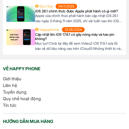
hồ thông minh dành cho những ai đam mê thể thao và
Duc Hoa
04.11.2025
phiêu lưu. Với thiết kế chắc chắn, tính năng theo dõi sức
iOS 26.1 chính thức được Apple phát hành có gì mới?
khỏe vượt trội và thời lượng pin ấn tượng, […]
Apple vừa chính thức phát hành bản cập nhật iOS 26.1
vào ngày 3 tháng 11 năm 2025, chỉ vài tuần sau khi iOS
26 ra mắt. Đây là bản cập nhật đầu tiên lớn cho hệ điều
happyphone
13.08.2024
hành mới nhất dành cho iPhone, mang đến nhiều cải
Cập nhật lên iOS 17.6.1 có gây nóng máy và hao pin
tiến đáng chú ý, tập trung vào […]
không?
Mục lục1 Click tại đây để xem Video2 iOS 17.6.1 sửa lỗi
bảo vệ dữ liệu nâng cao trên iCloud3 Những thiết bị nào
hỗ trợ cập nhật lên iOS 17.6.1? 4 iOS 17.6.1 có gây nóng
máy và hao pin không? Click tại đây để xem Video Mới
đây, Apple đã chính thức ra mắt […]
VỀ HAPPY PHONE
Giới thiệu
Liên hệ
Tuyển dụng
Quy chế hoạt động
Tin tức
HƯỚNG DẪN MUA HÀNG