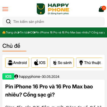
0
Trang chủ
Tin tức
IOS
Pin iPhone 16 Pro và 16 Pro Max bao nhiêu? Cổng sạc gì
Chủ đề
Android
IOS
So sánh
Thủ thuật & A
IOS
happyphone
-
30.05.2024
Pin iPhone 16 Pro và 16 Pro Max bao
nhiêu? Cổng sạc gì?