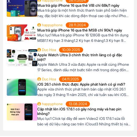
happyphone
26.11.2024
So sánh khả năng quay video của iPhone 15 Pro Max và
Mua trả góp iPhone 16 qua thẻ VIB chỉ 68k/1 ngày
iPhone 16 Pro Max4 Nút Camera control trên iPhone 16
Mua trả góp là một hình thức thanh toán phổ biến hiện
Pro […]
nay, đặc biệt khi các dòng điện thoại cao cấp như iPhone
16 Series có mức giá khá cao, trong khi nhiều người chưa
happyphone
28.11.2024
đủ điều kiện tài chính để thanh toán một lần. Tại Happy
Mua trả góp iPhone 16 qua thẻ MSB chỉ 90k/1 ngày
Phone, chương trình trả góp iPhone 16 […]
Mục lục1 Mua trả góp iPhone 16 128GB qua thẻ tín dụng
MSB1.1 Kỳ hạn 3 tháng1.2 Kỳ hạn 6 tháng1.3 Kỳ hạn 9
tháng1.4 Kỳ hạn 12 tháng Mua trả góp iPhone 16 128GB
Duc Hoa
10.09.2025
qua thẻ tín dụng MSB Đừng bỏ lỡ cơ hội sở hữu iPhone
Apple Watch Ultra 3 chính thức trình làng có gì đặc
16 128GB với mức giá hấp dẫn […]
biệt?
Apple Watch Ultra 3 vừa được Apple ra mắt cùng iPhone
17 Series, đánh dấu một bước tiến mới trong dòng đồng
hồ thông minh dành cho những ai đam mê thể thao và
Duc Hoa
04.11.2025
phiêu lưu. Với thiết kế chắc chắn, tính năng theo dõi sức
iOS 26.1 chính thức được Apple phát hành có gì mới?
khỏe vượt trội và thời lượng pin ấn tượng, […]
Apple vừa chính thức phát hành bản cập nhật iOS 26.1
vào ngày 3 tháng 11 năm 2025, chỉ vài tuần sau khi iOS
26 ra mắt. Đây là bản cập nhật đầu tiên lớn cho hệ điều
happyphone
13.08.2024
hành mới nhất dành cho iPhone, mang đến nhiều cải
Cập nhật lên iOS 17.6.1 có gây nóng máy và hao pin
tiến đáng chú ý, tập trung vào […]
không?
Mục lục1 Click tại đây để xem Video2 iOS 17.6.1 sửa lỗi
bảo vệ dữ liệu nâng cao trên iCloud3 Những thiết bị nào
hỗ trợ cập nhật lên iOS 17.6.1? 4 iOS 17.6.1 có gây nóng
máy và hao pin không? Click tại đây để xem Video Mới