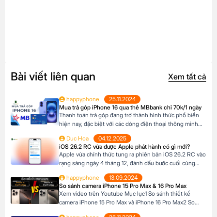
Bài viết liên quan
Xem tất cả
happyphone
25.11.2024
Mua trả góp iPhone 16 qua thẻ MBbank chỉ 70k/1 ngày
Thanh toán trả góp đang trở thành hình thức phổ biến
hiện nay, đặc biệt với các dòng điện thoại thông minh
cao cấp như iPhone 16, khi mức giá khá cao vượt ngoài
Duc Hoa
04.12.2025
khả năng tài chính tức thời của nhiều người Tại Happy
iOS 26.2 RC vừa được Apple phát hành có gì mới?
Phone, khách hàng có thể lựa chọn chương trình trả […]
Apple vừa chính thức tung ra phiên bản iOS 26.2 RC vào
rạng sáng ngày 4 tháng 12, đánh dấu bước cuối cùng
trước khi bản cập nhật chính thức đến tay người dùng.
happyphone
13.09.2024
Phiên bản này mang đến một số cải tiến thú vị, tập trung
So sánh camera iPhone 15 Pro Max & 16 Pro Max
vào việc nâng cao trải nghiệm người dùng […]
Xem video trên Youtube Mục lục1 So sánh thiết kế
camera iPhone 15 Pro Max và iPhone 16 Pro Max2 So
sánh camera iPhone 15 Pro Max và iPhone 16 Pro Max3