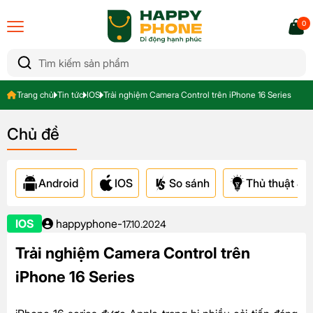
0
Trang chủ
Tin tức
IOS
Trải nghiệm Camera Control trên iPhone 16 Series
Chủ đề
Android
IOS
So sánh
Thủ thuật & A
IOS
happyphone
-
17.10.2024
Trải nghiệm Camera Control trên
iPhone 16 Series