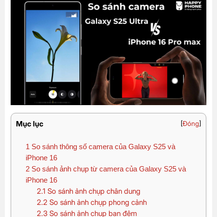
Mục lục
[
Đóng
]
1
So sánh thông số camera của Galaxy S25 và
iPhone 16
2
So sánh ảnh chụp từ camera của Galaxy S25 và
iPhone 16
2.1
So sánh ảnh chụp chân dung
2.2
So sánh ảnh chụp phong cảnh
2.3
So sánh ảnh chụp ban đêm