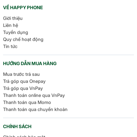
cầu selfie và video? Đánh giá camera sau Galaxy S25
VỀ HAPPY PHONE
Edge và Xiaomi […]
Giới thiệu
Liên hệ
Tuyển dụng
Quy chế hoạt động
Tin tức
HƯỚNG DẪN MUA HÀNG
Mua trước trả sau
Trả góp qua Onepay
Trả góp qua VnPay
Thanh toán online qua VnPay
Thanh toán qua Momo
Thanh toán qua chuyển khoản
CHÍNH SÁCH