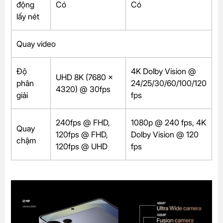
động
Có
Có
lấy nét
Quay video
Độ
4K Dolby Vision @
UHD 8K (7680 x
phân
24/25/30/60/100/120
4320) @ 30fps
giải
fps
240fps @ FHD,
1080p @ 240 fps, 4K
Quay
120fps @ FHD,
Dolby Vision @ 120
chậm
120fps @ UHD
fps