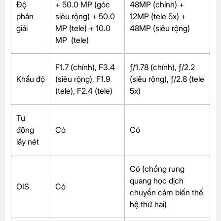
Độ
+ 50.0 MP (góc
48MP (chính) +
phân
siêu rộng) + 50.0
12MP (tele 5x) +
giải
MP (tele) + 10.0
48MP (siêu rộng)
MP (tele)
F1.7 (chính), F3.4
ƒ/1.78 (chính), ƒ/2.2
Khẩu độ
(siêu rộng), F1.9
(siêu rộng), ƒ/2.8 (tele
(tele), F2.4 (tele)
5x)
Tự
động
Có
Có
lấy nét
Có (chống rung
quang học dịch
OIS
Có
chuyển cảm biến thế
hệ thứ hai)