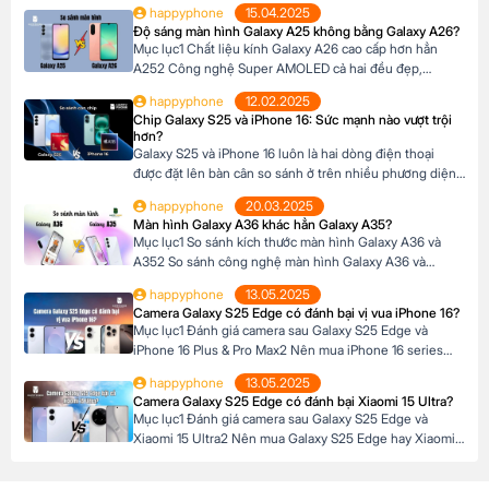
happyphone
15.04.2025
Với mức giá chênh lệch khoảng 6 triệu đồng giữa hai
Độ sáng màn hình Galaxy A25 không bằng Galaxy A26?
phiên bản, nhiều người dùng đang băn khoăn liệu […]
Mục lục1 Chất liệu kính Galaxy A26 cao cấp hơn hẳn
A252 Công nghệ Super AMOLED cả hai đều đẹp,
nhưng…3 Kích thước màn hình A26 rộng hơn4 Tần số
happyphone
12.02.2025
quét 120Hz5 Độ sáng tối đa Galaxy A26 vượt trội hơn6
Chip Galaxy S25 và iPhone 16: Sức mạnh nào vượt trội
Độ phân giải, độ sâu màu7 Hỗ trợ HDR là điểm yếu
hơn?
chung8 Nên […]
Galaxy S25 và iPhone 16 luôn là hai dòng điện thoại
được đặt lên bàn cân so sánh ở trên nhiều phương diện
khác nhau. Để so sánh hiệu năng, chúng ta cần phải so
happyphone
20.03.2025
sánh hai con chip Snapdragon 8 Elite và Apple A18 trên
Màn hình Galaxy A36 khác hẳn Galaxy A35?
hai dòng điện thoại này với nhau. Mục lục1 […]
Mục lục1 So sánh kích thước màn hình Galaxy A36 và
A352 So sánh công nghệ màn hình Galaxy A36 và
A352.1 Công nghệ màn hình Super AMOLED và độ phân
happyphone
13.05.2025
giải2.2 So sánh độ sáng màn hình 3 Màn hình Galaxy
Camera Galaxy S25 Edge có đánh bại vị vua iPhone 16?
A36 có tốt hơn Galaxy A35? So sánh kích thước màn
Mục lục1 Đánh giá camera sau Galaxy S25 Edge và
hình Galaxy A36 […]
iPhone 16 Plus & Pro Max2 Nên mua iPhone 16 series
hay Galaxy S25 Edge?3 Đánh giá camera trước Galaxy
happyphone
13.05.2025
S25 Edge và iPhone 16 Plus & Pro Max Đánh giá camera
Camera Galaxy S25 Edge có đánh bại Xiaomi 15 Ultra?
sau Galaxy S25 Edge và iPhone 16 Plus & Pro Max 1.
Mục lục1 Đánh giá camera sau Galaxy S25 Edge và
Camera […]
Xiaomi 15 Ultra2 Nên mua Galaxy S25 Edge hay Xiaomi
15 Ultra3 Đánh giá camera trước Galaxy S25 và Xiaomi 15
Ultra4 Nên chọn S25 Edge hay Xiaomi 15 Ultra cho nhu