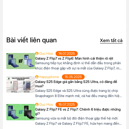
Bài viết liên quan
Xem tất cả
Duc Hoa
14.07.2025
Galaxy Z Flip7 vs Z Flip6: Màn hình cải thiện rõ rệt
Samsung tiếp tục khẳng định vị thế dẫn đầu trong phân
khúc điện thoại gập với sự ra mắt của Galaxy Z Flip7, một
bản nâng cấp đáng chú ý so với người tiền nhiệm Galaxy
happyphone
15.05.2025
Z Flip6. Nhưng liệu những cải tiến trên Z Flip7 có thực
Galaxy S25 Edge giá gần bằng S25 Ultra, có đáng để
sự đáng để bạn nâng cấp? Hãy […]
mua?
Galaxy S25 Edge và S25 Ultra cùng được trang bị chip
Snapdragon 8 Elite mạnh mẽ, cả hai đều mang đến hiệu
năng vượt trội, thiết kế cao cấp và công nghệ hàng đầu.
Duc Hoa
16.07.2025
Tuy nhiên, mỗi phiên bản lại có những điểm khác biệt
Galaxy Z Flip7 FE vs Z Flip7: Chênh 6 triệu được những
riêng về thiết kế, camera, màn hình và giá bán […]
gì?
Samsung vừa ra mắt bộ đôi điện thoại gập thế hệ mới:
Galaxy Z Flip7 và Galaxy Z Flip7 FE, hứa hẹn mang đến
trải nghiệm công nghệ đỉnh cao trong thiết kế nhỏ gọn.