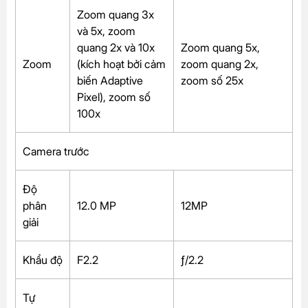
Zoom quang 3x
và 5x, zoom
quang 2x và 10x
Zoom quang 5x,
Zoom
(kích hoạt bởi cảm
zoom quang 2x,
biến Adaptive
zoom số 25x
Pixel), zoom số
100x
Camera trước
Độ
phân
12.0 MP
12MP
giải
Khẩu độ
F2.2
ƒ/2.2
Tự