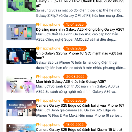
Galaxy Z Flip7 FE vs Z Flip7: Chênh 6 triệu được những
riêng về thiết kế, camera, màn hình và giá bán […]
gì?
Samsung vừa ra mắt bộ đôi điện thoại gập thế hệ mới:
Galaxy Z Flip7 và Galaxy Z Flip7 FE, hứa hẹn mang đến
trải nghiệm công nghệ đỉnh cao trong thiết kế nhỏ gọn.
happyphone
15.04.2025
Với mức giá chênh lệch khoảng 6 triệu đồng giữa hai
Độ sáng màn hình Galaxy A25 không bằng Galaxy A26?
phiên bản, nhiều người dùng đang băn khoăn liệu […]
Mục lục1 Chất liệu kính Galaxy A26 cao cấp hơn hẳn
A252 Công nghệ Super AMOLED cả hai đều đẹp,
nhưng…3 Kích thước màn hình A26 rộng hơn4 Tần số
happyphone
12.02.2025
quét 120Hz5 Độ sáng tối đa Galaxy A26 vượt trội hơn6
Chip Galaxy S25 và iPhone 16: Sức mạnh nào vượt trội
Độ phân giải, độ sâu màu7 Hỗ trợ HDR là điểm yếu
hơn?
chung8 Nên […]
Galaxy S25 và iPhone 16 luôn là hai dòng điện thoại
được đặt lên bàn cân so sánh ở trên nhiều phương diện
khác nhau. Để so sánh hiệu năng, chúng ta cần phải so
happyphone
20.03.2025
sánh hai con chip Snapdragon 8 Elite và Apple A18 trên
Màn hình Galaxy A36 khác hẳn Galaxy A35?
hai dòng điện thoại này với nhau. Mục lục1 […]
Mục lục1 So sánh kích thước màn hình Galaxy A36 và
A352 So sánh công nghệ màn hình Galaxy A36 và
A352.1 Công nghệ màn hình Super AMOLED và độ phân
happyphone
13.05.2025
giải2.2 So sánh độ sáng màn hình 3 Màn hình Galaxy
Camera Galaxy S25 Edge có đánh bại vị vua iPhone 16?
A36 có tốt hơn Galaxy A35? So sánh kích thước màn
Mục lục1 Đánh giá camera sau Galaxy S25 Edge và
hình Galaxy A36 […]
iPhone 16 Plus & Pro Max2 Nên mua iPhone 16 series
hay Galaxy S25 Edge?3 Đánh giá camera trước Galaxy
happyphone
13.05.2025
S25 Edge và iPhone 16 Plus & Pro Max Đánh giá camera
Camera Galaxy S25 Edge có đánh bại Xiaomi 15 Ultra?
sau Galaxy S25 Edge và iPhone 16 Plus & Pro Max 1.