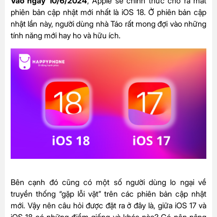
Vào ngày 10/6/2024
, Apple sẽ chính thức cho ra mắt
phiên bản cập nhật mới nhất là iOS 18. Ở phiên bản cập
nhật lần này, người dùng nhà Táo rất mong đợi vào những
tính năng mới hay ho và hữu ích.
Bên cạnh đó cũng có một số người dùng lo ngại về
truyền thống “gặp lỗi vặt” trên các phiên bản cập nhật
mới. Vậy nên câu hỏi được đặt ra ở đây là, giữa iOS 17 và
iOS 18 có những điểm giống và khác nào? Có nên nâng