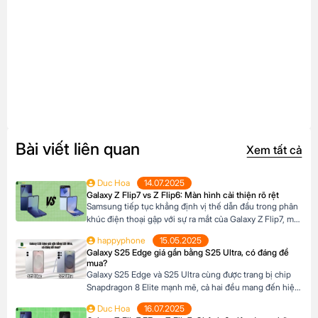
Bài viết liên quan
Xem tất cả
Duc Hoa
14.07.2025
Galaxy Z Flip7 vs Z Flip6: Màn hình cải thiện rõ rệt
Samsung tiếp tục khẳng định vị thế dẫn đầu trong phân
khúc điện thoại gập với sự ra mắt của Galaxy Z Flip7, một
bản nâng cấp đáng chú ý so với người tiền nhiệm Galaxy
happyphone
15.05.2025
Z Flip6. Nhưng liệu những cải tiến trên Z Flip7 có thực
Galaxy S25 Edge giá gần bằng S25 Ultra, có đáng để
sự đáng để bạn nâng cấp? Hãy […]
mua?
Galaxy S25 Edge và S25 Ultra cùng được trang bị chip
Snapdragon 8 Elite mạnh mẽ, cả hai đều mang đến hiệu
năng vượt trội, thiết kế cao cấp và công nghệ hàng đầu.
Duc Hoa
16.07.2025
Tuy nhiên, mỗi phiên bản lại có những điểm khác biệt