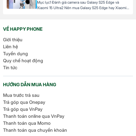
Mục lục1 Đánh giá camera sau Galaxy S25 Edge và
Camera […]
Xiaomi 15 Ultra2 Nên mua Galaxy S25 Edge hay Xiaomi
15 Ultra3 Đánh giá camera trước Galaxy S25 và Xiaomi 15
Ultra4 Nên chọn S25 Edge hay Xiaomi 15 Ultra cho nhu
cầu selfie và video? Đánh giá camera sau Galaxy S25
VỀ HAPPY PHONE
Edge và Xiaomi […]
Giới thiệu
Liên hệ
Tuyển dụng
Quy chế hoạt động
Tin tức
HƯỚNG DẪN MUA HÀNG
Mua trước trả sau
Trả góp qua Onepay
Trả góp qua VnPay
Thanh toán online qua VnPay
Thanh toán qua Momo
Thanh toán qua chuyển khoản