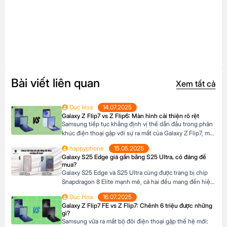
Bài viết liên quan
Xem tất cả
Duc Hoa
14.07.2025
Galaxy Z Flip7 vs Z Flip6: Màn hình cải thiện rõ rệt
Samsung tiếp tục khẳng định vị thế dẫn đầu trong phân
khúc điện thoại gập với sự ra mắt của Galaxy Z Flip7, một
bản nâng cấp đáng chú ý so với người tiền nhiệm Galaxy
happyphone
15.05.2025
Z Flip6. Nhưng liệu những cải tiến trên Z Flip7 có thực
Galaxy S25 Edge giá gần bằng S25 Ultra, có đáng để
sự đáng để bạn nâng cấp? Hãy […]
mua?
Galaxy S25 Edge và S25 Ultra cùng được trang bị chip
Snapdragon 8 Elite mạnh mẽ, cả hai đều mang đến hiệu
năng vượt trội, thiết kế cao cấp và công nghệ hàng đầu.
Duc Hoa
16.07.2025
Tuy nhiên, mỗi phiên bản lại có những điểm khác biệt
Galaxy Z Flip7 FE vs Z Flip7: Chênh 6 triệu được những
riêng về thiết kế, camera, màn hình và giá bán […]
gì?
Samsung vừa ra mắt bộ đôi điện thoại gập thế hệ mới: