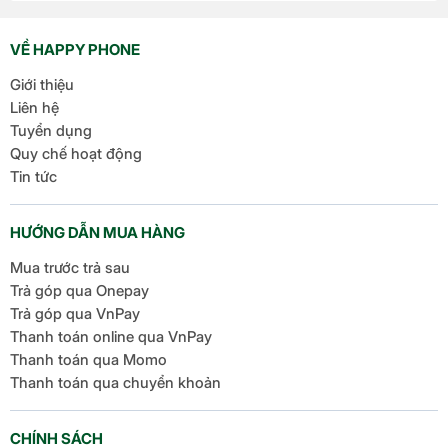
Ultra4 Nên chọn S25 Edge hay Xiaomi 15 Ultra cho nhu
cầu selfie và video? Đánh giá camera sau Galaxy S25
VỀ HAPPY PHONE
Edge và Xiaomi […]
Giới thiệu
Liên hệ
Tuyển dụng
Quy chế hoạt động
Tin tức
HƯỚNG DẪN MUA HÀNG
Mua trước trả sau
Trả góp qua Onepay
Trả góp qua VnPay
Thanh toán online qua VnPay
Thanh toán qua Momo
Thanh toán qua chuyển khoản
CHÍNH SÁCH