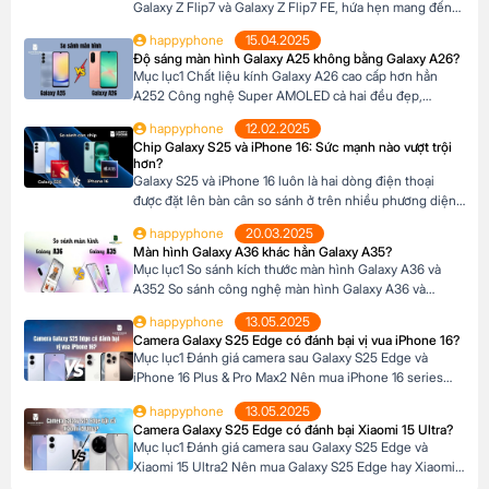
Galaxy Z Flip7 và Galaxy Z Flip7 FE, hứa hẹn mang đến
trải nghiệm công nghệ đỉnh cao trong thiết kế nhỏ gọn.
happyphone
15.04.2025
Với mức giá chênh lệch khoảng 6 triệu đồng giữa hai
Độ sáng màn hình Galaxy A25 không bằng Galaxy A26?
phiên bản, nhiều người dùng đang băn khoăn liệu […]
Mục lục1 Chất liệu kính Galaxy A26 cao cấp hơn hẳn
A252 Công nghệ Super AMOLED cả hai đều đẹp,
nhưng…3 Kích thước màn hình A26 rộng hơn4 Tần số
happyphone
12.02.2025
quét 120Hz5 Độ sáng tối đa Galaxy A26 vượt trội hơn6
Chip Galaxy S25 và iPhone 16: Sức mạnh nào vượt trội
Độ phân giải, độ sâu màu7 Hỗ trợ HDR là điểm yếu
hơn?
chung8 Nên […]
Galaxy S25 và iPhone 16 luôn là hai dòng điện thoại
được đặt lên bàn cân so sánh ở trên nhiều phương diện
khác nhau. Để so sánh hiệu năng, chúng ta cần phải so
happyphone
20.03.2025
sánh hai con chip Snapdragon 8 Elite và Apple A18 trên
Màn hình Galaxy A36 khác hẳn Galaxy A35?
hai dòng điện thoại này với nhau. Mục lục1 […]
Mục lục1 So sánh kích thước màn hình Galaxy A36 và
A352 So sánh công nghệ màn hình Galaxy A36 và
A352.1 Công nghệ màn hình Super AMOLED và độ phân
happyphone
13.05.2025
giải2.2 So sánh độ sáng màn hình 3 Màn hình Galaxy
Camera Galaxy S25 Edge có đánh bại vị vua iPhone 16?
A36 có tốt hơn Galaxy A35? So sánh kích thước màn
Mục lục1 Đánh giá camera sau Galaxy S25 Edge và
hình Galaxy A36 […]
iPhone 16 Plus & Pro Max2 Nên mua iPhone 16 series
hay Galaxy S25 Edge?3 Đánh giá camera trước Galaxy
happyphone
13.05.2025
S25 Edge và iPhone 16 Plus & Pro Max Đánh giá camera
Camera Galaxy S25 Edge có đánh bại Xiaomi 15 Ultra?
sau Galaxy S25 Edge và iPhone 16 Plus & Pro Max 1.
Mục lục1 Đánh giá camera sau Galaxy S25 Edge và
Camera […]
Xiaomi 15 Ultra2 Nên mua Galaxy S25 Edge hay Xiaomi
15 Ultra3 Đánh giá camera trước Galaxy S25 và Xiaomi 15