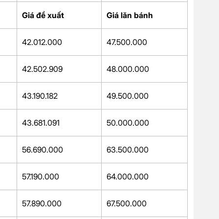
Giá đề xuất
Giá lăn bánh
42.012.000
47.500.000
42.502.909
48.000.000
43.190.182
49.500.000
43.681.091
50.000.000
56.690.000
63.500.000
57.190.000
64.000.000
57.890.000
67.500.000