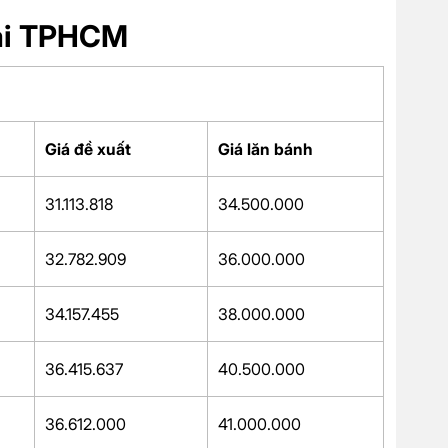
tại TPHCM
Giá đề xuất
Giá lăn bánh
31.113.818
34.500.000
32.782.909
36.000.000
34.157.455
38.000.000
36.415.637
40.500.000
36.612.000
41.000.000