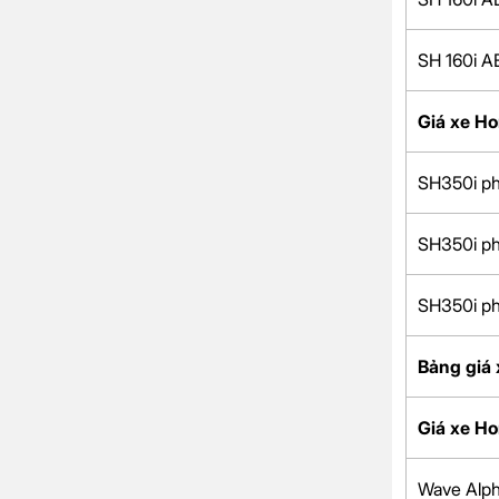
SH 160i A
Giá xe H
SH350i ph
SH350i ph
SH350i ph
Bảng giá 
Giá xe H
Wave Alph