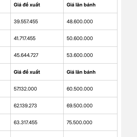
Giá đề xuất
Giá lăn bánh
39.557.455
48.600.000
41.717.455
50.600.000
45.644.727
53.600.000
Giá đề xuất
Giá lăn bánh
57.132.000
60.500.000
62.139.273
69.500.000
63.317.455
75.500.000