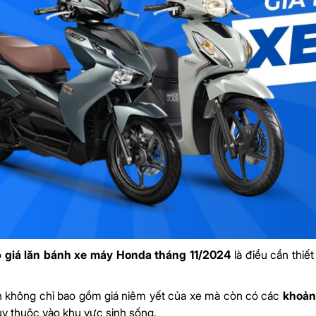
õ
giá lăn bánh xe máy Honda tháng 11/2024
là điều cần thiết
h không chỉ bao gồm giá niêm yết của xe mà còn có các
khoản 
tùy thuộc vào khu vực sinh sống.