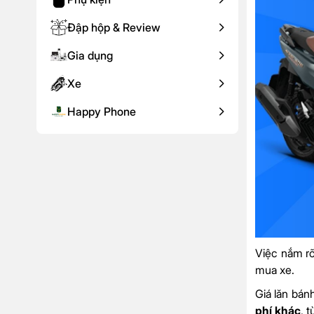
Đập hộp & Review
Gia dụng
Xe
Happy Phone
Việc nắm r
mua xe.
Giá lăn bán
phí khác
, 