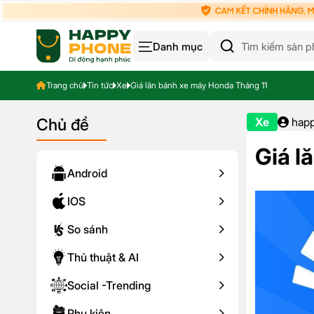
Danh mục
Trang chủ
Tin tức
Xe
Giá lăn bánh xe máy Honda Tháng 11
Chủ đề
Xe
hap
Giá l
Android
IOS
So sánh
Thủ thuật & AI
Social -Trending
Phụ kiện