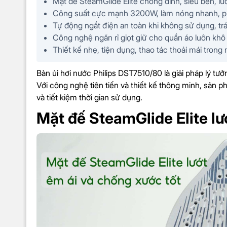
Mặt đế SteamGlide Elite chống dính, siêu bền, lướ
Công suất cực mạnh 3200W, làm nóng nhanh, phu
Tự động ngắt điện an toàn khi không sử dụng, trá
Công nghệ ngăn rỉ giọt giữ cho quần áo luôn khô 
Bàn ủi hơi nước Philips D
Sản phẩm trong hộp
Thiết kế nhẹ, tiện dụng, thao tác thoải mái trong
Sách hướng dẫn sử dụng
Bàn ủi hơi nước Philips DST7510/80 là giải pháp lý tư
Với công nghệ tiên tiến và thiết kế thông minh, sản 
và tiết kiệm thời gian sử dụng.
Mặt đế SteamGlide Elite lướ