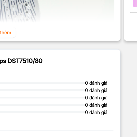
thêm
lips DST7510/80
Glide Elite cao cấp với khả năng chống dính và
0 đánh giá
ẹ nhàng trên nhiều loại vải khác nhau, từ cotton, len,
0 đánh giá
ư hại hoặc cháy xém.
0 đánh giá
tốt, giúp tăng hiệu quả ủi và rút ngắn thời gian sử
0 đánh giá
hăn cứng đầu trên trang phục một cách nhanh chóng
0 đánh giá
g nhanh, phun hơi mạnh