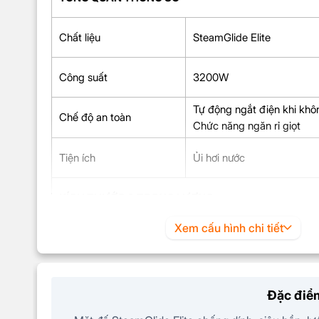
Chất liệu
SteamGlide Elite
Công suất
3200W
Tự động ngắt điện khi kh
Chế độ an toàn
Chức năng ngăn rỉ giọt
Tiện ích
Ủi hơi nước
KÍCH THƯỚC & TRỌNG LƯỢNG
Xem cấu hình chi tiết
Kích thước
128.8 x 153.3 x 319.5 mm
Trọng lượng
1.669 kg
Đặc điểm
BỘ SẢN PHẨM GỒM