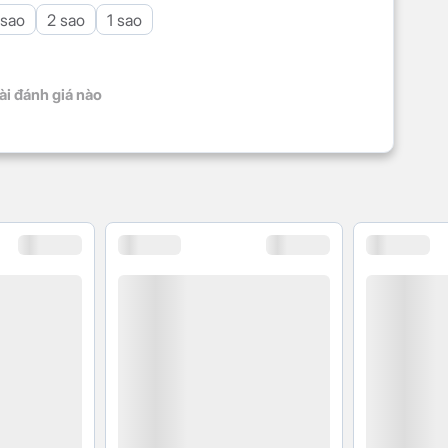
 sao
2 sao
1 sao
ài đánh giá nào