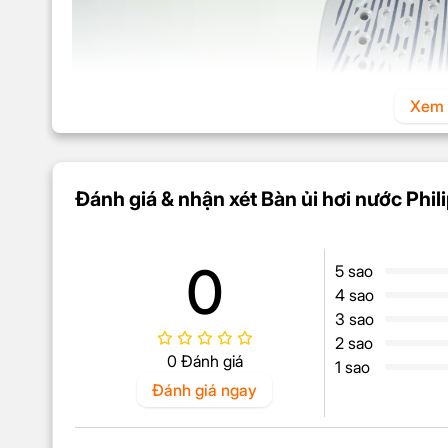
Xem 
Đánh giá & nhận xét Bàn ủi hơi nước Phi
Bàn ủi Philips DST7510/80 được trang bị mặt đế Steam
0
5 sao
chống trầy xước tối ưu. Mặt đế này giúp bàn ủi lướt nh
4 sao
lụa đến các loại vải tổng hợp, bảo vệ sợi vải khỏi bị h
3 sao
Thiết kế mặt đế còn giúp truyền nhiệt đều và giữ nhiệt 
2 sao
0 Đánh giá
dụng. Nhờ vậy, bạn sẽ dễ dàng làm phẳng mọi nếp n
1 sao
và nhẹ nhàng.
Đánh giá ngay
Công suất 3200W làm nón