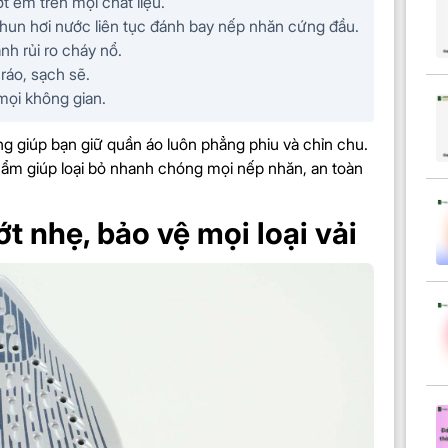
t êm trên mọi chất liệu.
n hơi nước liên tục đánh bay nếp nhăn cứng đầu.
nh rủi ro cháy nổ.
ráo, sạch sẽ.
ST7510/80
 mọi không gian.
ởng giúp bạn giữ quần áo luôn phẳng phiu và chỉn chu.
phẩm giúp loại bỏ nhanh chóng mọi nếp nhăn, an toàn
t nhẹ, bảo vệ mọi loại vải