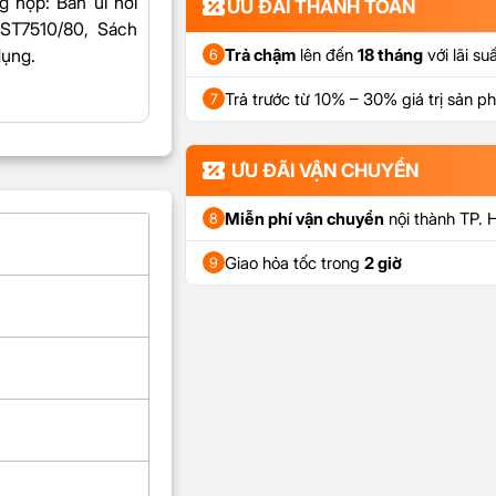
g hộp
: Bàn ủi hơi
ƯU ĐÃI THANH TOÁN
DST7510/80, Sách
dụng.
Trả chậm
lên đến
18 tháng
với lãi su
6
Trả trước từ 10% – 30% giá trị sản 
7
ƯU ĐÃI VẬN CHUYỂN
Miễn phí vận chuyển
nội thành TP.
8
Giao hỏa tốc trong
2 giờ
9