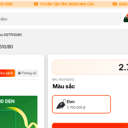
ips DST7510/80
7510/80
2
So sánh
Thông số
SKU:
4120102012
Màu sắc
Đen
2.750.000
₫