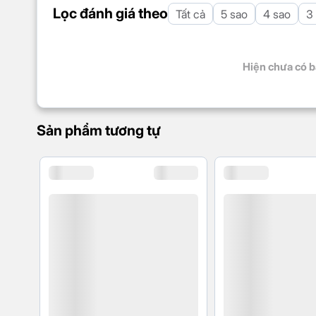
mẽ
Lọc đánh giá theo
Tất cả
5 sao
4 sao
3
Hiện chưa có b
Sản phẩm tương tự