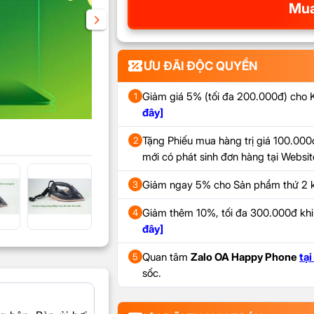
Mua
ƯU ĐÃI ĐỘC QUYỀN
Giảm giá 5% (tối đa 200.000đ) cho
1
đây]
Tặng Phiếu mua hàng trị giá 100.000đ
2
mới có phát sinh đơn hàng tại Webs
Giảm ngay 5% cho Sản phẩm thứ 2 k
3
Giảm thêm 10%, tối đa 300.000đ kh
4
đây]
Quan tâm
Zalo OA Happy Phone
tại
5
sốc.