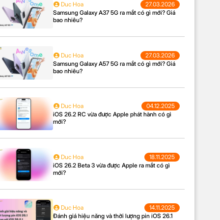
Duc Hoa
27.03.2026
Samsung Galaxy A37 5G ra mắt có gì mới? Giá
bao nhiêu?
Duc Hoa
27.03.2026
Samsung Galaxy A57 5G ra mắt có gì mới? Giá
bao nhiêu?
Duc Hoa
04.12.2025
iOS 26.2 RC vừa được Apple phát hành có gì
mới?
Duc Hoa
18.11.2025
iOS 26.2 Beta 3 vừa được Apple ra mắt có gì
mới?
Duc Hoa
14.11.2025
Đánh giá hiệu năng và thời lượng pin iOS 26.1