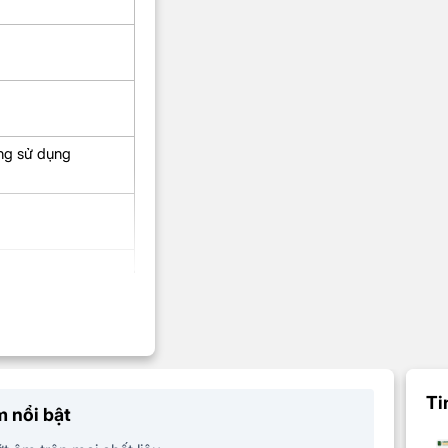
ông sử dụng
Ti
 nổi bật