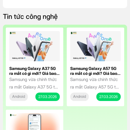
Tin tức công nghệ
Samsung Galaxy A37 5G
Samsung Galaxy A57 5G
ra mắt có gì mới? Giá bao
ra mắt có gì mới? Giá bao
nhiêu?
nhiêu?
Samsung vừa chính thức
Samsung vừa chính thức
ra mắt Galaxy A37 5G tại
ra mắt Galaxy A57 5G tại
Việt Nam, mang đến
Việt Nam vào ngày
Android
Android
27.03.2026
27.03.2026
dòng Galaxy A series trải
25/3/2026, mang đến
nghiệm chuyên nghiệp
một chiếc điện thoại tầm
hơn với mức giá cực kỳ
trung sở hữu thiết kế cao
hấp dẫn. Smartphone tầm
cấp, hiệu năng mạnh mẽ