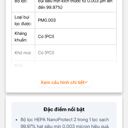
Bộ lọc:
bụi siêu mịn kích thước từ 0.003 µm lên
đến 99.97%)
Loại bụi
PM0.003
lọc được:
Kháng
Có (PCI)
khuẩn:
Khử mùi:
Có (PCI)
Khối
lượng
sản
0.24 kg
Xem cấu hình chi tiết
phẩm
(kg):
Kích
thước
Đặc điểm nổi bật
166 x 166 x 154 mm
sản
Bộ lọc HEPA NanoProtect 2 trong 1 lọc sạch
phẩm:
99.97% hạt siêu mịn 0.003 micron hiệu quả.