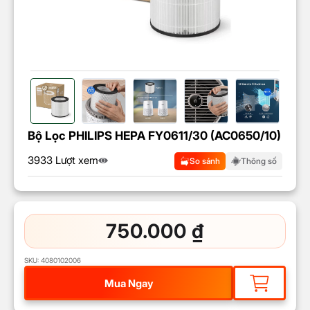
Bộ Lọc PHILIPS HEPA FY0611/30 (AC0650/10)
3933 Lượt xem
So sánh
Thông số
750.000
₫
SKU:
4080102006
Mua Ngay