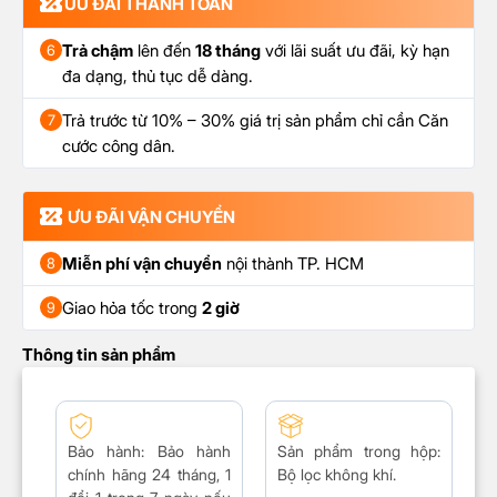
ƯU ĐÃI THANH TOÁN
Trả chậm
lên đến
18 tháng
với lãi suất ưu đãi, kỳ hạn
6
đa dạng, thủ tục dễ dàng.
Trả trước từ 10% – 30% giá trị sản phẩm chỉ cần Căn
7
cước công dân.
ƯU ĐÃI VẬN CHUYỂN
Miễn phí vận chuyển
nội thành TP. HCM
8
Giao hỏa tốc trong
2 giờ
9
Thông tin sản phẩm
Bảo hành:
Bảo hành
Sản phẩm trong hộp:
chính hãng 24 tháng, 1
Bộ lọc không khí.