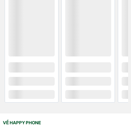
Tương thích đa dạng thiết
bị với chiều dài 1m tiện lợi
Cáp sạc Type C to C Baseus Glimmer 100W (1m)
tương thích với nhiều thiết bị sử dụng cổng Type-C
như MacBook, Dell XPS, iPad Pro, Samsung Galaxy,
và nhiều dòng smartphone, tablet khác. Bên cạnh
đó, chiều dài 1 mét mang lại sự linh hoạt cao khi sử
dụng, đảm bảo bạn luôn có thể sạc thiết bị của mình
một cách dễ dàng mà không phải gặp khó khăn với
độ dài dây.
VỀ HAPPY PHONE