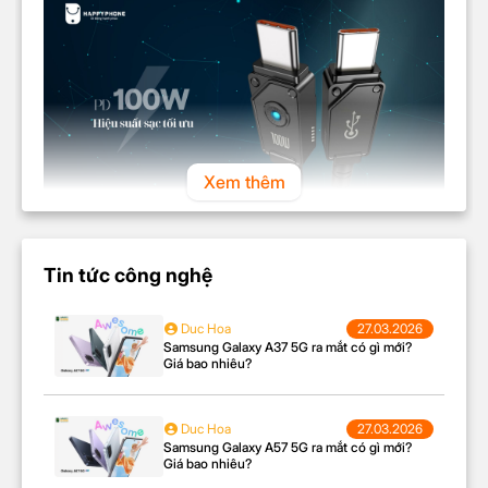
Xem thêm
Đảm bảo hiệu suất tối ưu
Tin tức công nghệ
với công suất 100W và
Duc Hoa
27.03.2026
Samsung Galaxy A37 5G ra mắt có gì mới?
tốc độ truyền tải
Giá bao nhiêu?
480Mbps
Duc Hoa
27.03.2026
Cáp sạc Type C to C Baseus Unbreakable hỗ trợ
Samsung Galaxy A57 5G ra mắt có gì mới?
Giá bao nhiêu?
công suất lên đến 100W, giúp sạc nhanh các thiết bị