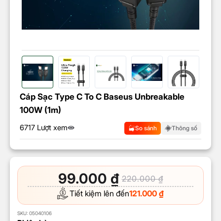
Cáp Sạc Type C To C Baseus Unbreakable
100W (1m)
6717 Lượt xem
So sánh
Thông số
99.000
₫
220.000
₫
Tiết kiệm lên đến
121.000
₫
SKU:
05040106