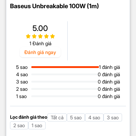
Baseus Unbreakable 100W (1m)
cáp chịu được lực kéo và uốn cong mà không bị hư
hại. Ngoài lớp vỏ bền bỉ, thân và lỗi của cáp sạc
Baseus Unbreakable được làm từ các chất liệu cao
5.00
cấp, đảm bảo độ bền lâu dài. Bạn sẽ không phải lo
lắng về việc cáp bị gãy hoặc đứt sau một thời gian
1 Đánh giá
sử dụng.
Đánh giá ngay
5 sao
1 đánh giá
4 sao
0 đánh giá
3 sao
0 đánh giá
2 sao
0 đánh giá
1 sao
0 đánh giá
Lọc đánh giá theo
Tất cả
5 sao
4 sao
3 sao
2 sao
1 sao
Trang bị chip xử lý nguồn