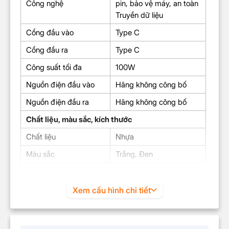
Công nghệ
pin, bảo vệ máy, an toàn
Truyền dữ liệu
Cổng đầu vào
Type C
Cổng đầu ra
Type C
Công suất tối đa
100W
Nguồn điện đầu vào
Hãng không công bố
Nguồn điện đầu ra
Hãng không công bố
Chất liệu, màu sắc, kích thước
Chất liệu
Nhựa
Màu sắc
Trắng, Đen
Kích thước
1m
Bộ sản phẩm gồm
Xem cấu hình chi tiết
Cáp sạc Type-C to Type-C 100W Baseus
Unbreakable Series 1m