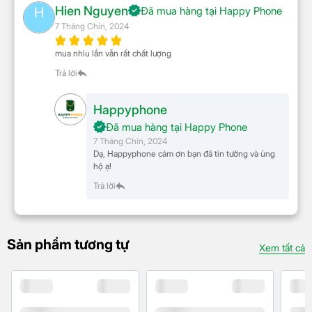
Hien Nguyen
thế hệ mới chống quá
H
Đã mua hàng tại Happy Phone
7 Tháng Chín, 2024
nhiệt và quá tải
mua nhìu lần vẫn rất chất lượng
An toàn luôn là yếu tố quan trọng khi sử dụng các
Trả lời
thiết bị điện tử. Cáp sạc Type C to C Baseus
Unbreakable được trang bị chip thông minh E-
Happyphone
Market, có khả năng điều chỉnh, kiểm soát tốc độ
Đã mua hàng tại Happy Phone
sạc phù hợp với từng thiết bị, dung lượng pin hay giai
7 Tháng Chín, 2024
Dạ, Happyphone cảm ơn bạn đã tin tưởng và ủng
đoạn sạc hiện tại. Điều này giúp chống quá nhiệt và
hộ ạ!
quá tải, đảm bảo thiết bị của bạn luôn được sạc một
Trả lời
cách an toàn và ổn định.
Sản phẩm tương tự
Xem tất cả