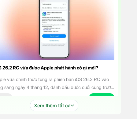
S 26.2 RC vừa được Apple phát hành có gì mới?
ple vừa chính thức tung ra phiên bản iOS 26.2 RC vào
ng sáng ngày 4 tháng 12, đánh dấu bước cuối cùng trước
i bản cập nhật chính thức đến tay người dùng. Phiên bản
IOS
04.12.2025
 mang đến một số cải tiến thú vị, tập trung vào việc
Xem thêm tất cả
ng cao trải nghiệm người dùng […]