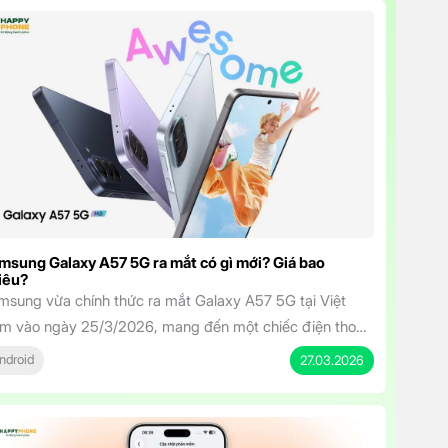
msung Galaxy A57 5G ra mắt có gì mới? Giá bao
iêu?
msung vừa chính thức ra mắt Galaxy A57 5G tại Việt
m vào ngày 25/3/2026, mang đến một chiếc điện thoại
m trung sở hữu thiết kế cao cấp, hiệu năng mạnh mẽ và
ndroid
27.03.2026
t tính năng AI thông minh. Với mức giá khởi điểm chỉ từ
.490.000 đồng, mẫu máy này hứa hẹn sẽ […]