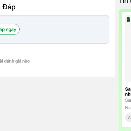
Tin
& Đáp
áp ngay
ài đánh giá nào
Sa
nh
Sa
Na
ng
A
tr
bỉ