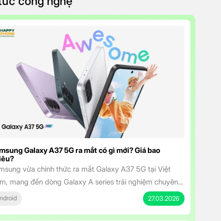
 tức công nghệ
msung Galaxy A37 5G ra mắt có gì mới? Giá bao
iêu?
msung vừa chính thức ra mắt Galaxy A37 5G tại Việt
m, mang đến dòng Galaxy A series trải nghiệm chuyên
hiệp hơn với mức giá cực kỳ hấp dẫn. Smartphone tầm
ndroid
27.03.2026
ung sở hữu màn hình đẹp, camera AI thông minh, pin bền
 và cam kết cập nhật dài hạn, Galaxy A37 5G […]