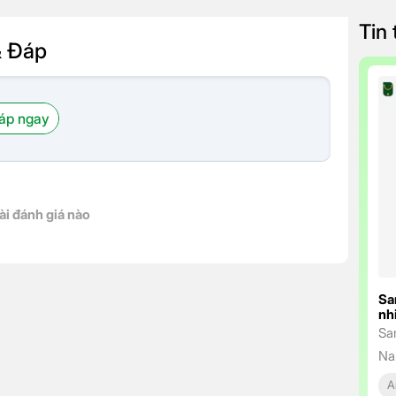
Tin
& Đáp
áp ngay
ài đánh giá nào
Sa
nh
Sa
Na
ng
A