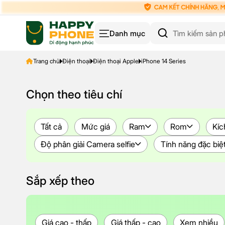
Danh mục
Trang chủ
Điện thoại
Điện thoại Apple
iPhone 14 Series
Chọn theo tiêu chí
Tất cả
Mức giá
Ram
Rom
Kíc
Độ phân giải Camera selfie
Tính năng đặc biệ
Sắp xếp theo
Giá cao - thấp
Giá thấp - cao
Xem nhiều