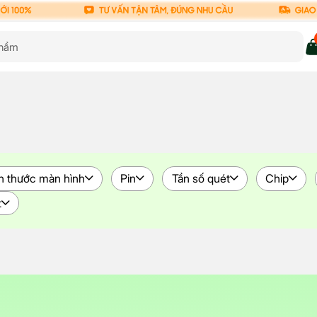
h thước màn hình
Pin
Tần số quét
Chip
t