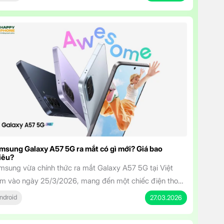
ung sở hữu màn hình đẹp, camera AI thông minh, pin bền
 và cam kết cập nhật dài hạn, Galaxy A37 5G […]
msung Galaxy A57 5G ra mắt có gì mới? Giá bao
iêu?
msung vừa chính thức ra mắt Galaxy A57 5G tại Việt
m vào ngày 25/3/2026, mang đến một chiếc điện thoại
m trung sở hữu thiết kế cao cấp, hiệu năng mạnh mẽ và
ndroid
27.03.2026
t tính năng AI thông minh. Với mức giá khởi điểm chỉ từ
.490.000 đồng, mẫu máy này hứa hẹn sẽ […]