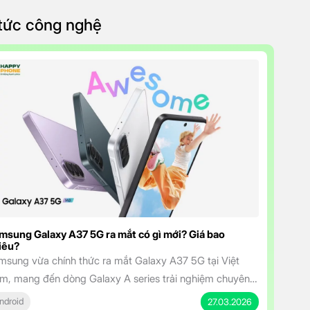
 tức công nghệ
msung Galaxy A37 5G ra mắt có gì mới? Giá bao
iêu?
msung vừa chính thức ra mắt Galaxy A37 5G tại Việt
m, mang đến dòng Galaxy A series trải nghiệm chuyên
hiệp hơn với mức giá cực kỳ hấp dẫn. Smartphone tầm
ndroid
27.03.2026