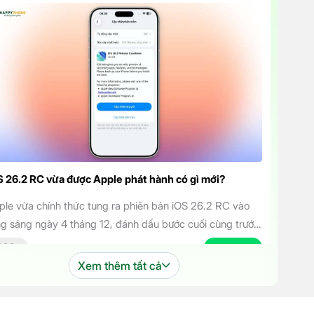
S 26.2 RC vừa được Apple phát hành có gì mới?
ple vừa chính thức tung ra phiên bản iOS 26.2 RC vào
ng sáng ngày 4 tháng 12, đánh dấu bước cuối cùng trước
i bản cập nhật chính thức đến tay người dùng. Phiên bản
IOS
04.12.2025
 mang đến một số cải tiến thú vị, tập trung vào việc
Xem thêm tất cả
ng cao trải nghiệm người dùng […]