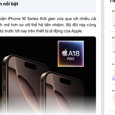
Ti
 nổi bật
iện iPhone 16 Series thời gian vừa qua với nhiều cải
ạnh mẽ hơn so với thế hệ tiền nhiệm. Bộ đôi này cũng
 trước tới nay trên thiết bị di động của Apple.
uẩn); độ sáng đỉnh
độ sáng đỉnh 2.000