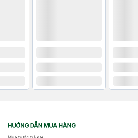
huật số lên đến
hích Ứng
ocus, Depth
 sáng chân dung
an đêm
an đêm
anorama (lên đến
 rộng cho ảnh và
tos
HƯỚNG DẪN MUA HÀNG
h (Ultra Wide)
Mua trước trả sau
 nâng cao