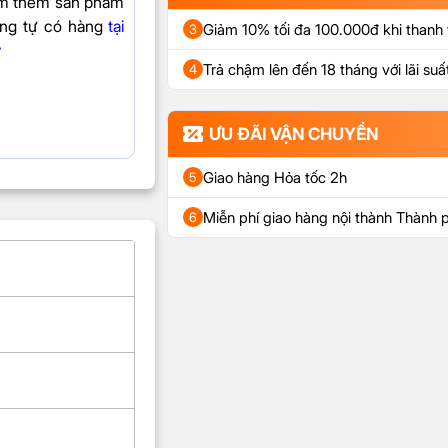
m thêm sản phẩm
ơng tự có hàng
tại
Giảm 10% tối đa 100.000đ khi thanh
3
y
Trả chậm lên đến 18 tháng với lãi suấ
4
ƯU ĐÃI VẬN CHUYỂN
Giao hàng Hỏa tốc 2h
5
Miễn phí giao hàng nội thành Thành 
6