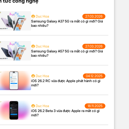
n tức công nghệ
Duc Hoa
27.03.2026
Samsung Galaxy A37 5G ra mắt có gì mới? Giá
bao nhiêu?
Duc Hoa
27.03.2026
Samsung Galaxy A57 5G ra mắt có gì mới? Giá
bao nhiêu?
Duc Hoa
04.12.2025
iOS 26.2 RC vừa được Apple phát hành có gì
mới?
Duc Hoa
18.11.2025
iOS 26.2 Beta 3 vừa được Apple ra mắt có gì
mới?