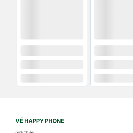
Độ thu phóng kỹ t
25x
Flash True Tone T
Photonic Engine
Deep Fusion
HDR thế hệ 5
Ảnh chân dung (F
Control)
Sáu chế độ chiếu
Tính năng chụp b
Tính năng chụp
LiDAR Scanner b
Chụp toàn cảnh P
63MP)
Style nhiếp ảnh
Chụp hình Macro
Apple ProRAW
Chụp hình dải màu
ảnh động Live Pho
VỀ HAPPY PHONE
Hiệu chỉnh ống kín
Giới thiệu
Hiệu chỉnh mắt đỏ