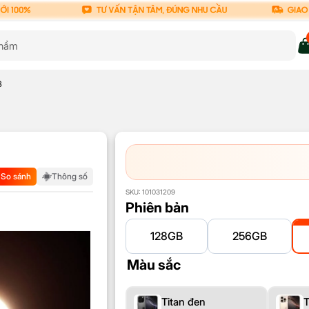
B
So sánh
Thông số
SKU:
101031209
Phiên bản
128GB
256GB
Màu sắc
Titan đen
T