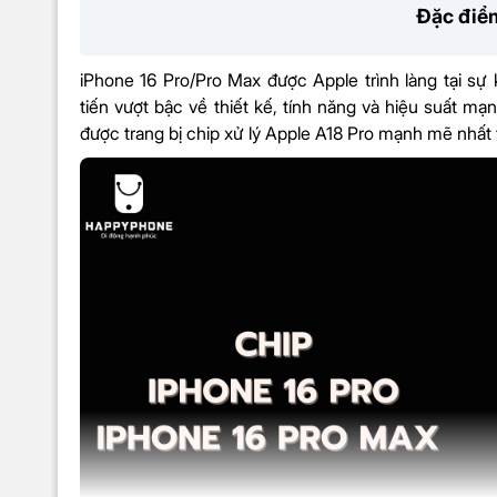
Đặc điểm
Kiểu màn hình
Dynamic Island
iPhone 16 Pro/Pro Max được Apple trình làng tại sự k
tiến vượt bậc về thiết kế, tính năng và hiệu suất m
Màn hình rộng
6,3 inch
được trang bị chip xử lý Apple A18 Pro mạnh mẽ nhất từ
Tần số quét
120Hz
1.000 nit (tiêu ch
Độ sáng tối đa
1.600 nit (HDR); 
nit (ngoài trời)
Độ phân giải
2622×1206 pixel
Hệ điều hành & CPU
Hệ điều hành
IOS 18