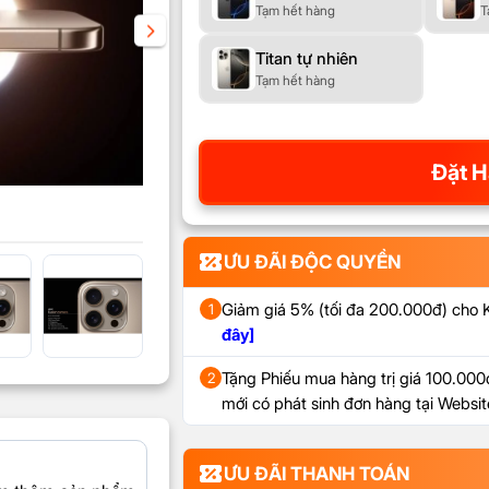
Tạm hết hàng
T
Titan tự nhiên
Tạm hết hàng
Đặt H
ƯU ĐÃI ĐỘC QUYỀN
Giảm giá 5% (tối đa 200.000đ) cho
1
đây]
Tặng Phiếu mua hàng trị giá 100.000đ
2
mới có phát sinh đơn hàng tại Webs
ƯU ĐÃI THANH TOÁN