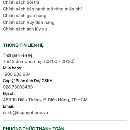
Chính sách đổi trả
Khối
202 gram
199 gram
Chính sách bảo hành mở rộng miễn phí
lượng
Chính sách giao hàng
Chính sách hủy đơn hàng
(8GB-128GB)
(8GB-128GB)
ROM &
Chính sách tích lũy xu
RAM
(8GB-256GB)
(8GB-256GB)
THÔNG TIN LIÊN HỆ
Camera
Chính 50 MP &
Chính 48 MP &
Thời gian liên hệ:
sau
Phụ 12 MP, 5 MP
Phụ 8 MP, 5 MP
Thứ 2 đến Chủ nhật (08:00 - 20:30)
Mua hàng:
1900.633.634
Camera
32MP
13MP
Góp ý/ Phản ánh DV/ CSKH:
trước
028.73083483
Địa chỉ:
Chất
483 Tô Hiến Thành, P. Diên Hồng, TP.HCM
liệu
Email:
Nhựa
Nhựa
cskh@happyphone.vn
mặt
lưng
PHƯƠNG THỨC THANH TOÁN