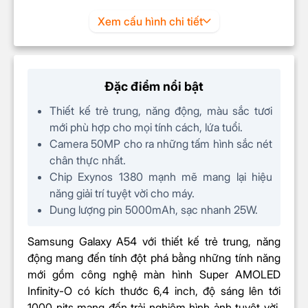
hình
Xem cấu hình chi tiết
Kiểu màn hình
Giọt nước
Màn hình rộng
6,4 inch
Tần số quét
120Hz
Đặc điểm nổi bật
Độ sáng tối đa
1000 nits
Thiết kế trẻ trung, năng động, màu sắc tươi
Full HD+ (1080 x 2340
mới phù hợp cho mọi tính cách, lứa tuổi.
Độ phân giải
Pixels)
Camera 50MP cho ra những tấm hình sắc nét
chân thực nhất.
Hệ điều hành & CPU
Chip Exynos 1380 mạnh mẽ mang lại hiệu
Hệ điều hành
Android 13
năng giải trí tuyệt vời cho máy.
Chip
Exynos 1380
Dung lượng pin 5000mAh, sạc nhanh 25W.
4 nhân 2.4 GHz
Loại/Tốc độ (CPU)
Samsung Galaxy A54 với thiết kế trẻ trung, năng
4 nhân 2 GHz
động mang đến tính đột phá bằng những tính năng
Chip đồ họa
mới gồm công nghệ màn hình Super AMOLED
Mali-G68
(GPU)
Infinity-O có kích thước 6,4 inch, độ sáng lên tới
1000 nits mang đến trải nghiệm hình ảnh tuyệt vời.