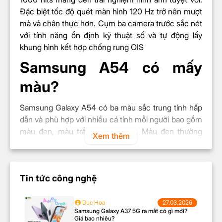
Camera sau
Đặc biệt tốc độ quét màn hình 120 Hz trở nên mượt
Độ phân giải
Chính 50 MP & Phụ 12 MP, 5
mà và chân thực hơn. Cụm ba camera trước sắc nét
camera
MP
với tính năng ổn định kỹ thuật số và tự động lấy
Zoom kỹ thuật số
khung hình kết hợp chống rung OIS
Xóa phông
Samsung A54 có mấy
Tự động lấy nét (AF)
Toàn cảnh (Panorama)
màu?
Super HDR
Siêu cận (Macro)
Samsung Galaxy A54 có ba màu sắc trung tính hấp
Tính năng
Quay video hiển thị kép
dẫn và phù hợp với nhiều cá tính mỗi người bao gồm
Quay chậm (Slow Motion)
màu đen, màu trắng, màu xanh. Màu đen thường
Xem thêm
Chống rung quang học (OIS)
được liên kết với sự mạnh mẽ, tinh thần kiên định và
Chống rung kỹ thuật số
sự bí ẩn. Màu tím liên quan đến sự thay đổi, sự phát
(VDIS)
triển và sự tiến bộ. Màu xanh thường liên quan đến
Chuyên nghiệp (Pro)
Tin tức công nghệ
thiên nhiên, sự hòa hợp và sự yên bình, thể hiện sự
Ban đêm (Night Mode)
sáng suốt, sự thư thái và sự cân bằng. Mỗi màu sắc
4K@30fps
đều có sự cá tính riêng biệt và đáp ứng mọi nhu cầu
Duc Hoa
27.03.2026
Quay video
1080p@30/60fps
Samsung Galaxy A37 5G ra mắt có gì mới?
của mọi người.
Giá bao nhiêu?