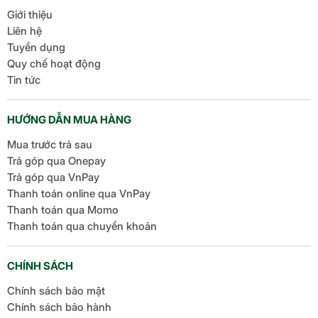
Giới thiệu
So sánh Samsung Galaxy
Liên hệ
Tuyển dụng
A54 với Samsung Galaxy
Quy chế hoạt động
A34
Tin tức
HƯỚNG DẪN MUA HÀNG
THÔNG
Samsung
Samsung
SỐ
Galaxy A54
Galaxy A34
Mua trước trả sau
Trả góp qua Onepay
Trả góp qua VnPay
Màn
Thanh toán online qua VnPay
hình
6,4 inch
6,6 inch
Thanh toán qua Momo
rộng
Thanh toán qua chuyển khoản
Dài 158.2 mm -
Dài 161.3 mm -
Kích
CHÍNH SÁCH
Ngang 76.7 mm
Ngang 78.1 mm -
thước
- Dày 8.2 mm
Dày 8.2 mm
Chính sách bảo mật
Chính sách bảo hành