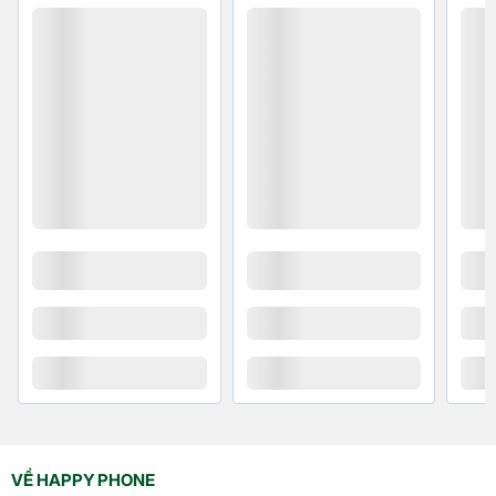
Bộ sản phẩm bao gồm
Điện thoại Samsung
Galaxy A54 (8GB-128GB)
Dụng cụ lấy SIM
Sách hướng dẫn sử dụng
Cáp USB-C
VỀ HAPPY PHONE